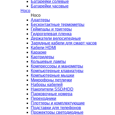
Батарейки солевые
Батарейки часовые
Hoco
Hoco
Адаптеры
Бесконтактные термометры
Геймпады и триггеры
Гидрогелевая пленка
Держатели велосипедные
Зарядные кабели для смарт часов
Кабели HDMI
Караоке
Картридеры
Кольцевые лампы
Компрессоры и манометры
Компьютерные клавиатуры
Компьютерные мышки
Микрофоны петлички
Наборы кабелей
Накопители SSD/HDD
Парковочные номера
Переходники
Плоттеры и комплектующие
Подставки для телефонов
Прожекторы светодиодные