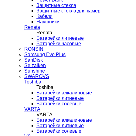
Защитные стекла
Защитные стекла для камер
Кабели
Наушники
Renata
Renata
Батарейки литиевые
Батарейки часовые
RONSIN
Samsung Evo Plus
SanDisk
Seizaiken
Sunshine
SWAROVS
Toshiba
Toshiba
Батарейки алкалиновые
Батарейки литиевые
Батарейки солевые
VARTA
VARTA
Батарейки алкалиновые
Батарейки литиевые
Батарейки солевые