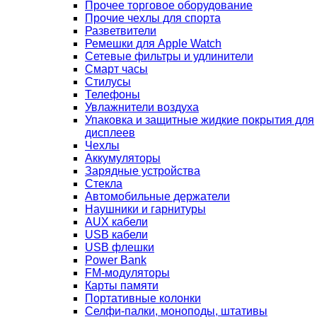
Прочее торговое оборудование
Прочие чехлы для спорта
Разветвители
Ремешки для Apple Watch
Сетевые фильтры и удлинители
Смарт часы
Стилусы
Телефоны
Увлажнители воздуха
Упаковка и защитные жидкие покрытия для
дисплеев
Чехлы
Аккумуляторы
Зарядные устройства
Стекла
Автомобильные держатели
Наушники и гарнитуры
AUX кабели
USB кабели
USB флешки
Power Bank
FM-модуляторы
Карты памяти
Портативные колонки
Селфи-палки, моноподы, штативы