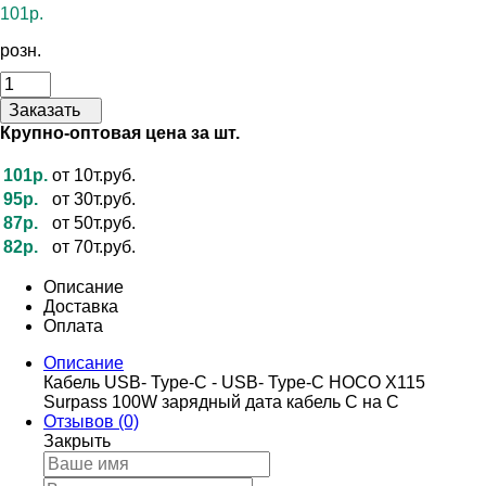
101р.
розн.
Заказать
Крупно-оптовая цена за шт.
101р.
от 10т.руб.
95р.
от 30т.руб.
87р.
от 50т.руб.
82р.
от 70т.руб.
Описание
Доставка
Оплата
Описание
Кабель USB- Type-C - USB- Type-C HOCO X115
Surpass 100W зарядный дата кабель C на C
Отзывов (0)
Закрыть