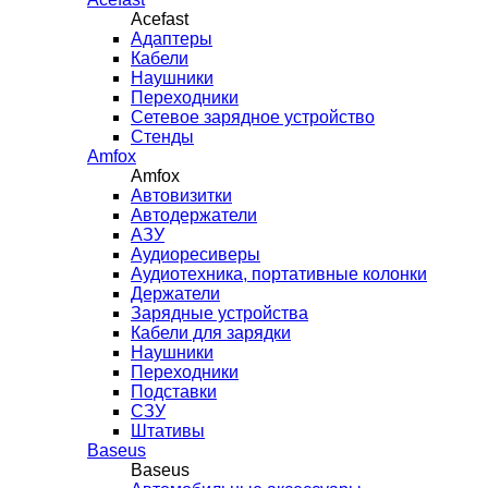
Acefast
Адаптеры
Кабели
Наушники
Переходники
Сетевое зарядное устройство
Стенды
Amfox
Amfox
Автовизитки
Автодержатели
АЗУ
Аудиоресиверы
Аудиотехника, портативные колонки
Держатели
Зарядные устройства
Кабели для зарядки
Наушники
Переходники
Подставки
СЗУ
Штативы
Baseus
Baseus