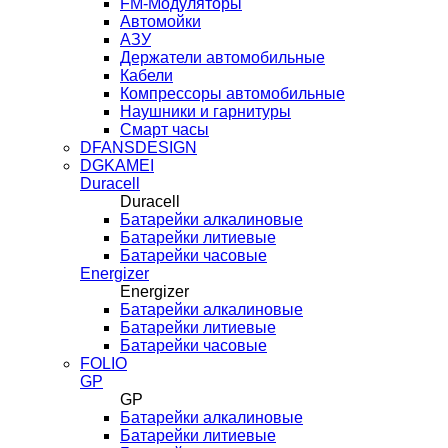
FM-Модуляторы
Автомойки
АЗУ
Держатели автомобильные
Кабели
Компрессоры автомобильные
Наушники и гарнитуры
Смарт часы
DFANSDESIGN
DGKAMEI
Duracell
Duracell
Батарейки алкалиновые
Батарейки литиевые
Батарейки часовые
Energizer
Energizer
Батарейки алкалиновые
Батарейки литиевые
Батарейки часовые
FOLIO
GP
GP
Батарейки алкалиновые
Батарейки литиевые