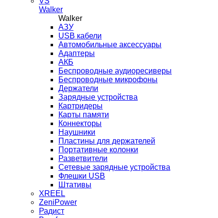
VS
Walker
Walker
AЗУ
USB кабели
Автомобильные аксессуары
Адаптеры
АКБ
Беспроводные аудиоресиверы
Беспроводные микрофоны
Держатели
Зарядные устройства
Картридеры
Карты памяти
Коннекторы
Наушники
Пластины для держателей
Портативные колонки
Разветвители
Сетевые зарядные устройства
Флешки USB
Штативы
XREEL
ZeniPower
Радист