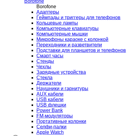
Borofone
Borofone
Адаптеры
Геймпады и триггеры для телефонов
Кольцевые лампы
Компьютерные клавиатуры
Компьютерные мышки
Микрофоны караоке с колонкой
Переходники и разветвители
Подставки для планшетов и телефонов
Смарт часы
Стенды
Чехлы
Зарядные устройства
Стекла
Держатели
Наушники и гарнитуры
AUX кабели
USB кабели
USB флешки
Power Bank
FM-модуляторы
Портативные колонки
Селфи-палки
Apple Watch