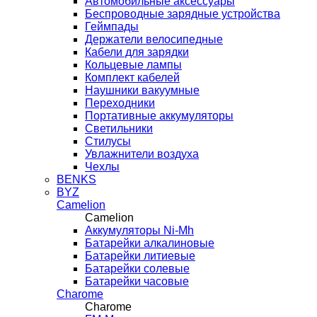
Автомобильные аксессуары
Беспроводные зарядные устройства
Геймпады
Держатели велосипедные
Кабели для зарядки
Кольцевые лампы
Комплект кабелей
Наушники вакуумные
Переходники
Портативные аккумуляторы
Светильники
Стилусы
Увлажнители воздуха
Чехлы
BENKS
BYZ
Camelion
Camelion
Аккумуляторы Ni-Mh
Батарейки алкалиновые
Батарейки литиевые
Батарейки солевые
Батарейки часовые
Charome
Charome