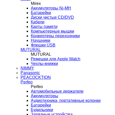
Mirex
Аккумуляторы Ni-MH
Батарейки
Диски чистые CD/DVD
Кабели
Карты памяти
Компьютерные мышки
Конвертеры переходники
Наушники
Флешки USB
MUTURAL
MUTURAL
Ремешки для Apple Watch
Чехлы-книжки
NIMMY
Panasonic
PEACOCKTION
Perfeo
Perfeo
Автомобильные держатели
Аккумуляторы
Аудиотехника, портативные колонки
Батарейки
Будильники
Зарядные устройства