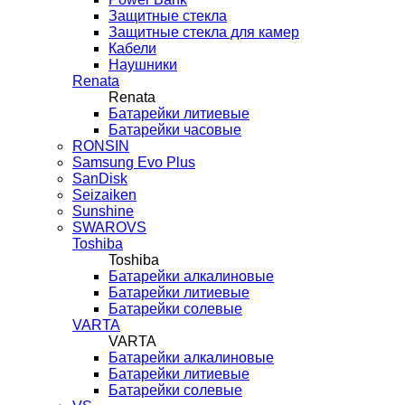
Защитные стекла
Защитные стекла для камер
Кабели
Наушники
Renata
Renata
Батарейки литиевые
Батарейки часовые
RONSIN
Samsung Evo Plus
SanDisk
Seizaiken
Sunshine
SWAROVS
Toshiba
Toshiba
Батарейки алкалиновые
Батарейки литиевые
Батарейки солевые
VARTA
VARTA
Батарейки алкалиновые
Батарейки литиевые
Батарейки солевые