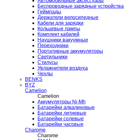
Автомобильные аксессуары
Беспроводные зарядные устройства
Геймпады
Держатели велосипедные
Кабели для зарядки
Кольцевые лампы
Комплект кабелей
Наушники вакуумные
Переходники
Портативные аккумуляторы
Светильники
Стилусы
Увлажнители воздуха
Чехлы
BENKS
BYZ
Camelion
Camelion
Аккумуляторы Ni-Mh
Батарейки алкалиновые
Батарейки литиевые
Батарейки солевые
Батарейки часовые
Charome
Charome