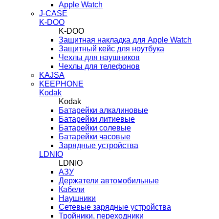
Apple Watch
J-CASE
K-DOO
K-DOO
Защитная накладка для Apple Watch
Защитный кейс для ноутбука
Чехлы для наушников
Чехлы для телефонов
KAJSA
KEEPHONE
Kodak
Kodak
Батарейки алкалиновые
Батарейки литиевые
Батарейки солевые
Батарейки часовые
Зарядные устройства
LDNIO
LDNIO
АЗУ
Держатели автомобильные
Кабели
Наушники
Сетевые зарядные устройства
Тройники, переходники