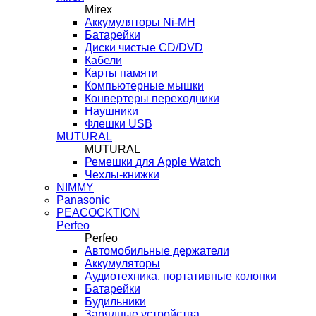
Mirex
Аккумуляторы Ni-MH
Батарейки
Диски чистые CD/DVD
Кабели
Карты памяти
Компьютерные мышки
Конвертеры переходники
Наушники
Флешки USB
MUTURAL
MUTURAL
Ремешки для Apple Watch
Чехлы-книжки
NIMMY
Panasonic
PEACOCKTION
Perfeo
Perfeo
Автомобильные держатели
Аккумуляторы
Аудиотехника, портативные колонки
Батарейки
Будильники
Зарядные устройства