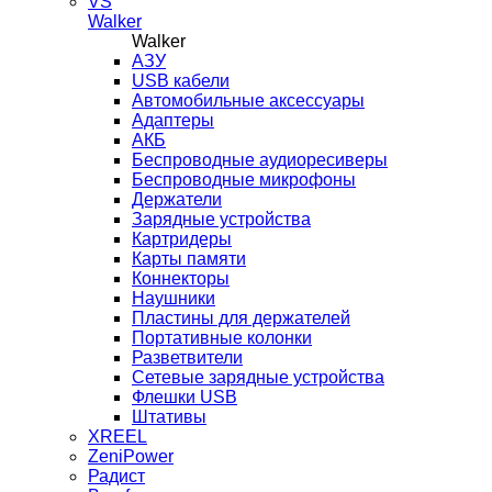
VS
Walker
Walker
AЗУ
USB кабели
Автомобильные аксессуары
Адаптеры
АКБ
Беспроводные аудиоресиверы
Беспроводные микрофоны
Держатели
Зарядные устройства
Картридеры
Карты памяти
Коннекторы
Наушники
Пластины для держателей
Портативные колонки
Разветвители
Сетевые зарядные устройства
Флешки USB
Штативы
XREEL
ZeniPower
Радист