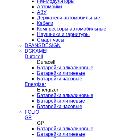
FM-Модуляторы
Автомойки
АЗУ
Держатели автомобильные
Кабели
Компрессоры автомобильные
Наушники и гарнитуры
Смарт часы
DFANSDESIGN
DGKAMEI
Duracell
Duracell
Батарейки алкалиновые
Батарейки литиевые
Батарейки часовые
Energizer
Energizer
Батарейки алкалиновые
Батарейки литиевые
Батарейки часовые
FOLIO
GP
GP
Батарейки алкалиновые
Батарейки литиевые