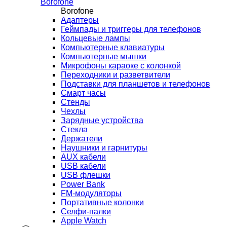
Borofone
Borofone
Адаптеры
Геймпады и триггеры для телефонов
Кольцевые лампы
Компьютерные клавиатуры
Компьютерные мышки
Микрофоны караоке с колонкой
Переходники и разветвители
Подставки для планшетов и телефонов
Смарт часы
Стенды
Чехлы
Зарядные устройства
Стекла
Держатели
Наушники и гарнитуры
AUX кабели
USB кабели
USB флешки
Power Bank
FM-модуляторы
Портативные колонки
Селфи-палки
Apple Watch