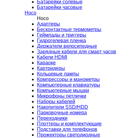
Батарейки солевые
Батарейки часовые
Hoco
Hoco
Адаптеры
Бесконтактные термометры
Геймпады и триггеры
Гидрогелевая пленка
Держатели велосипедные
Зарядные кабели для смарт часов
Кабели HDMI
Караоке
Картридеры
Кольцевые лампы
Компрессоры и манометры
Компьютерные клавиатуры
Компьютерные мышки
Микрофоны петлички
Наборы кабелей
Накопители SSD/HDD
Парковочные номера
Переходники
Плоттеры и комплектующие
Подставки для телефонов
Прожекторы светодиодные