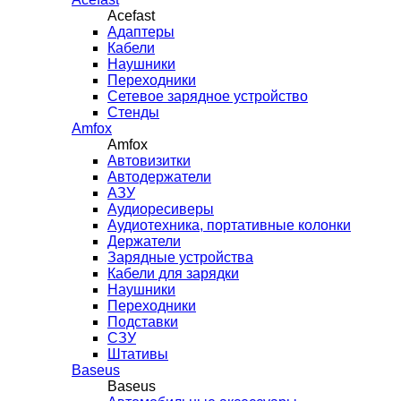
Acefast
Адаптеры
Кабели
Наушники
Переходники
Сетевое зарядное устройство
Стенды
Amfox
Amfox
Автовизитки
Автодержатели
АЗУ
Аудиоресиверы
Аудиотехника, портативные колонки
Держатели
Зарядные устройства
Кабели для зарядки
Наушники
Переходники
Подставки
СЗУ
Штативы
Baseus
Baseus