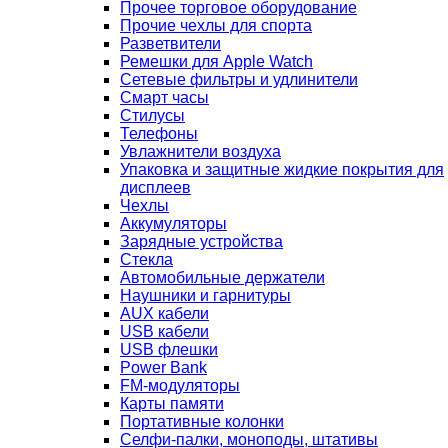
Прочее торговое оборудование
Прочие чехлы для спорта
Разветвители
Ремешки для Apple Watch
Сетевые фильтры и удлинители
Смарт часы
Стилусы
Телефоны
Увлажнители воздуха
Упаковка и защитные жидкие покрытия для
дисплеев
Чехлы
Аккумуляторы
Зарядные устройства
Стекла
Автомобильные держатели
Наушники и гарнитуры
AUX кабели
USB кабели
USB флешки
Power Bank
FM-модуляторы
Карты памяти
Портативные колонки
Селфи-палки, моноподы, штативы