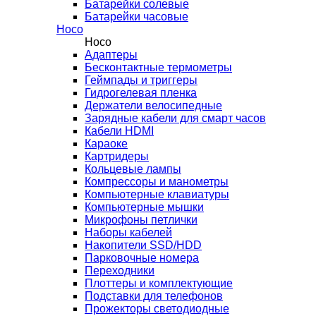
Батарейки солевые
Батарейки часовые
Hoco
Hoco
Адаптеры
Бесконтактные термометры
Геймпады и триггеры
Гидрогелевая пленка
Держатели велосипедные
Зарядные кабели для смарт часов
Кабели HDMI
Караоке
Картридеры
Кольцевые лампы
Компрессоры и манометры
Компьютерные клавиатуры
Компьютерные мышки
Микрофоны петлички
Наборы кабелей
Накопители SSD/HDD
Парковочные номера
Переходники
Плоттеры и комплектующие
Подставки для телефонов
Прожекторы светодиодные