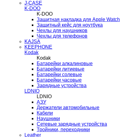
J-CASE
K-DOO
K-DOO
Защитная накладка для Apple Watch
Защитный кейс для ноутбука
Чехлы для наушников
Чехлы для телефонов
KAJSA
KEEPHONE
Kodak
Kodak
Батарейки алкалиновые
Батарейки литиевые
Батарейки солевые
Батарейки часовые
Зарядные устройства
LDNIO
LDNIO
АЗУ
Держатели автомобильные
Кабели
Наушники
Сетевые зарядные устройства
Тройники, переходники
Leather