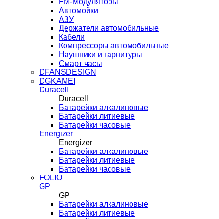
FM-Модуляторы
Автомойки
АЗУ
Держатели автомобильные
Кабели
Компрессоры автомобильные
Наушники и гарнитуры
Смарт часы
DFANSDESIGN
DGKAMEI
Duracell
Duracell
Батарейки алкалиновые
Батарейки литиевые
Батарейки часовые
Energizer
Energizer
Батарейки алкалиновые
Батарейки литиевые
Батарейки часовые
FOLIO
GP
GP
Батарейки алкалиновые
Батарейки литиевые