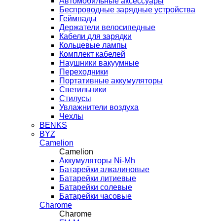
Автомобильные аксессуары
Беспроводные зарядные устройства
Геймпады
Держатели велосипедные
Кабели для зарядки
Кольцевые лампы
Комплект кабелей
Наушники вакуумные
Переходники
Портативные аккумуляторы
Светильники
Стилусы
Увлажнители воздуха
Чехлы
BENKS
BYZ
Camelion
Camelion
Аккумуляторы Ni-Mh
Батарейки алкалиновые
Батарейки литиевые
Батарейки солевые
Батарейки часовые
Charome
Charome