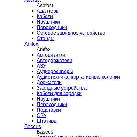
Acefast
Адаптеры
Кабели
Наушники
Переходники
Сетевое зарядное устройство
Стенды
Amfox
Amfox
Автовизитки
Автодержатели
АЗУ
Аудиоресиверы
Аудиотехника, портативные колонки
Держатели
Зарядные устройства
Кабели для зарядки
Наушники
Переходники
Подставки
СЗУ
Штативы
Baseus
Baseus