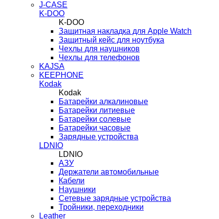
J-CASE
K-DOO
K-DOO
Защитная накладка для Apple Watch
Защитный кейс для ноутбука
Чехлы для наушников
Чехлы для телефонов
KAJSA
KEEPHONE
Kodak
Kodak
Батарейки алкалиновые
Батарейки литиевые
Батарейки солевые
Батарейки часовые
Зарядные устройства
LDNIO
LDNIO
АЗУ
Держатели автомобильные
Кабели
Наушники
Сетевые зарядные устройства
Тройники, переходники
Leather