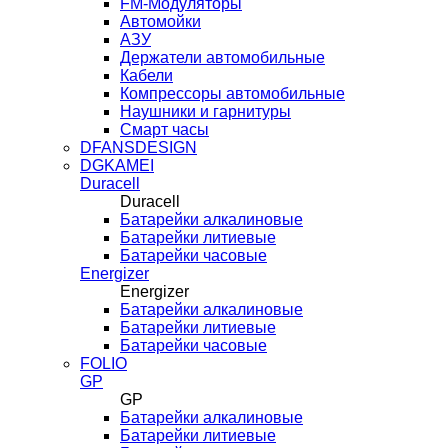
FM-Модуляторы
Автомойки
АЗУ
Держатели автомобильные
Кабели
Компрессоры автомобильные
Наушники и гарнитуры
Смарт часы
DFANSDESIGN
DGKAMEI
Duracell
Duracell
Батарейки алкалиновые
Батарейки литиевые
Батарейки часовые
Energizer
Energizer
Батарейки алкалиновые
Батарейки литиевые
Батарейки часовые
FOLIO
GP
GP
Батарейки алкалиновые
Батарейки литиевые