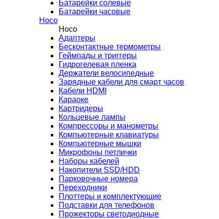
Батарейки солевые
Батарейки часовые
Hoco
Hoco
Адаптеры
Бесконтактные термометры
Геймпады и триггеры
Гидрогелевая пленка
Держатели велосипедные
Зарядные кабели для смарт часов
Кабели HDMI
Караоке
Картридеры
Кольцевые лампы
Компрессоры и манометры
Компьютерные клавиатуры
Компьютерные мышки
Микрофоны петлички
Наборы кабелей
Накопители SSD/HDD
Парковочные номера
Переходники
Плоттеры и комплектующие
Подставки для телефонов
Прожекторы светодиодные