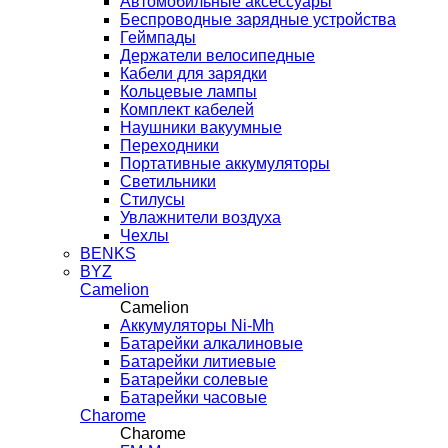
Автомобильные аксессуары
Беспроводные зарядные устройства
Геймпады
Держатели велосипедные
Кабели для зарядки
Кольцевые лампы
Комплект кабелей
Наушники вакуумные
Переходники
Портативные аккумуляторы
Светильники
Стилусы
Увлажнители воздуха
Чехлы
BENKS
BYZ
Camelion
Camelion
Аккумуляторы Ni-Mh
Батарейки алкалиновые
Батарейки литиевые
Батарейки солевые
Батарейки часовые
Charome
Charome