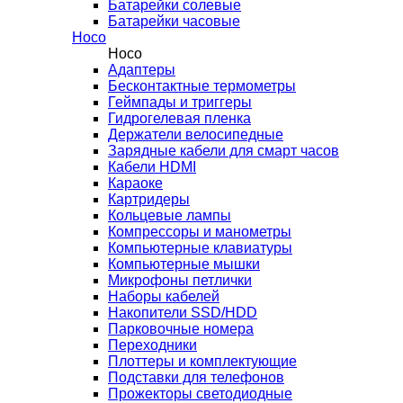
Батарейки солевые
Батарейки часовые
Hoco
Hoco
Адаптеры
Бесконтактные термометры
Геймпады и триггеры
Гидрогелевая пленка
Держатели велосипедные
Зарядные кабели для смарт часов
Кабели HDMI
Караоке
Картридеры
Кольцевые лампы
Компрессоры и манометры
Компьютерные клавиатуры
Компьютерные мышки
Микрофоны петлички
Наборы кабелей
Накопители SSD/HDD
Парковочные номера
Переходники
Плоттеры и комплектующие
Подставки для телефонов
Прожекторы светодиодные