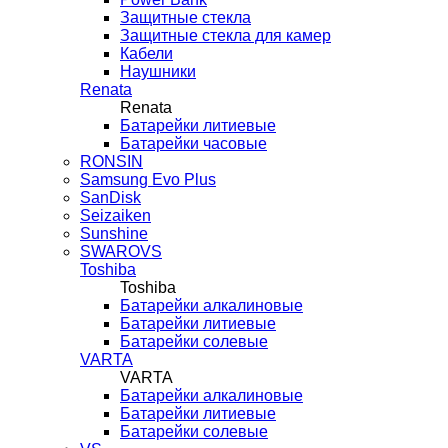
Защитные стекла
Защитные стекла для камер
Кабели
Наушники
Renata
Renata
Батарейки литиевые
Батарейки часовые
RONSIN
Samsung Evo Plus
SanDisk
Seizaiken
Sunshine
SWAROVS
Toshiba
Toshiba
Батарейки алкалиновые
Батарейки литиевые
Батарейки солевые
VARTA
VARTA
Батарейки алкалиновые
Батарейки литиевые
Батарейки солевые