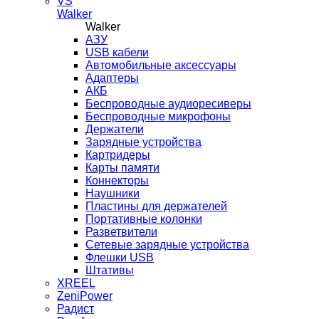
VS
Walker
Walker
AЗУ
USB кабели
Автомобильные аксессуары
Адаптеры
АКБ
Беспроводные аудиоресиверы
Беспроводные микрофоны
Держатели
Зарядные устройства
Картридеры
Карты памяти
Коннекторы
Наушники
Пластины для держателей
Портативные колонки
Разветвители
Сетевые зарядные устройства
Флешки USB
Штативы
XREEL
ZeniPower
Радист