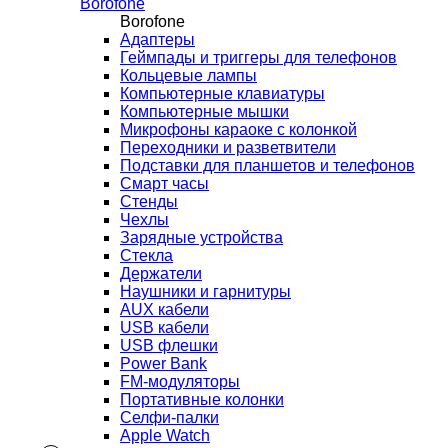
Borofone
Borofone
Адаптеры
Геймпады и триггеры для телефонов
Кольцевые лампы
Компьютерные клавиатуры
Компьютерные мышки
Микрофоны караоке с колонкой
Переходники и разветвители
Подставки для планшетов и телефонов
Смарт часы
Стенды
Чехлы
Зарядные устройства
Стекла
Держатели
Наушники и гарнитуры
AUX кабели
USB кабели
USB флешки
Power Bank
FM-модуляторы
Портативные колонки
Селфи-палки
Apple Watch