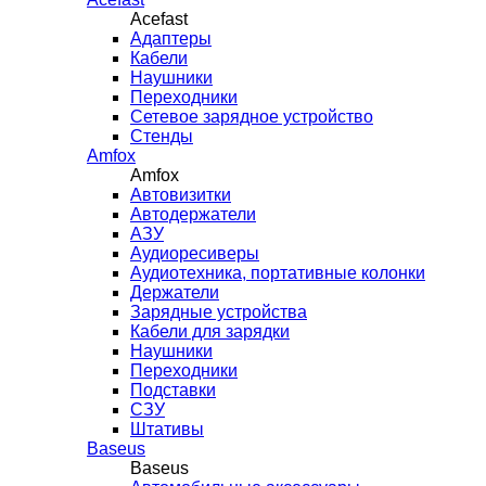
Acefast
Адаптеры
Кабели
Наушники
Переходники
Сетевое зарядное устройство
Стенды
Amfox
Amfox
Автовизитки
Автодержатели
АЗУ
Аудиоресиверы
Аудиотехника, портативные колонки
Держатели
Зарядные устройства
Кабели для зарядки
Наушники
Переходники
Подставки
СЗУ
Штативы
Baseus
Baseus