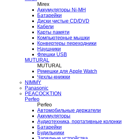
Mirex
Аккумуляторы Ni-MH
Батарейки
Диски чистые CD/DVD
Кабели
Карты памяти
Компьютерные мышки
Конвертеры переходники
Наушники
Флешки USB
MUTURAL
MUTURAL
Ремешки для Apple Watch
Чехлы-книжки
NIMMY
Panasonic
PEACOCKTION
Perfeo
Perfeo
Автомобильные держатели
Аккумуляторы
Аудиотехника, портативные колонки
Батарейки
Будильники
Зарядные устройства