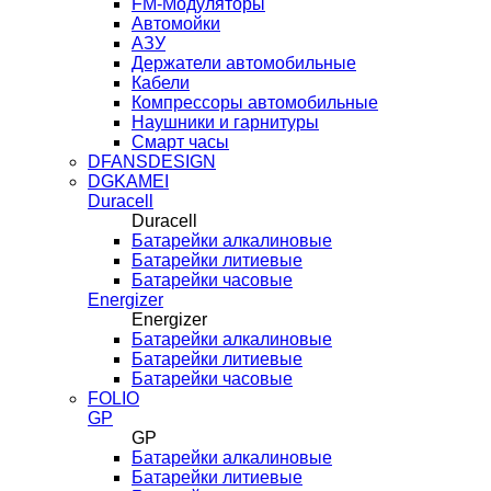
FM-Модуляторы
Автомойки
АЗУ
Держатели автомобильные
Кабели
Компрессоры автомобильные
Наушники и гарнитуры
Смарт часы
DFANSDESIGN
DGKAMEI
Duracell
Duracell
Батарейки алкалиновые
Батарейки литиевые
Батарейки часовые
Energizer
Energizer
Батарейки алкалиновые
Батарейки литиевые
Батарейки часовые
FOLIO
GP
GP
Батарейки алкалиновые
Батарейки литиевые