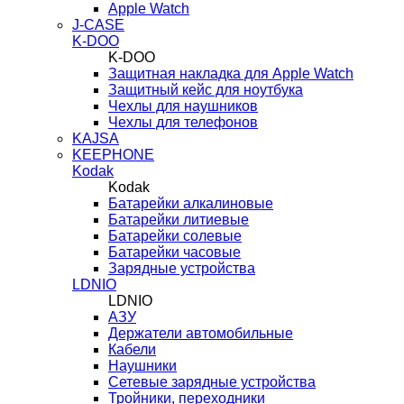
Apple Watch
J-CASE
K-DOO
K-DOO
Защитная накладка для Apple Watch
Защитный кейс для ноутбука
Чехлы для наушников
Чехлы для телефонов
KAJSA
KEEPHONE
Kodak
Kodak
Батарейки алкалиновые
Батарейки литиевые
Батарейки солевые
Батарейки часовые
Зарядные устройства
LDNIO
LDNIO
АЗУ
Держатели автомобильные
Кабели
Наушники
Сетевые зарядные устройства
Тройники, переходники