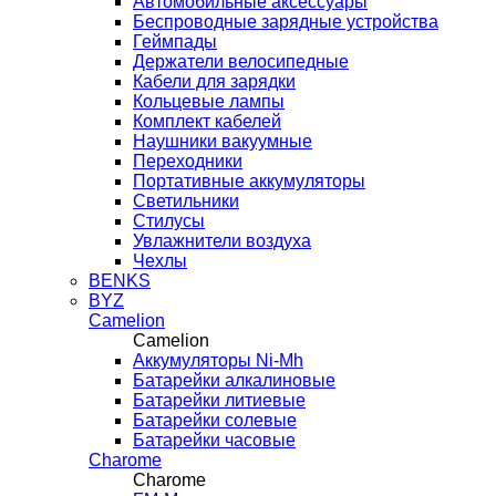
Автомобильные аксессуары
Беспроводные зарядные устройства
Геймпады
Держатели велосипедные
Кабели для зарядки
Кольцевые лампы
Комплект кабелей
Наушники вакуумные
Переходники
Портативные аккумуляторы
Светильники
Стилусы
Увлажнители воздуха
Чехлы
BENKS
BYZ
Camelion
Camelion
Аккумуляторы Ni-Mh
Батарейки алкалиновые
Батарейки литиевые
Батарейки солевые
Батарейки часовые
Charome
Charome