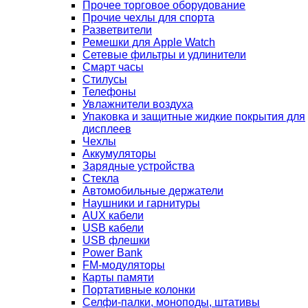
Прочее торговое оборудование
Прочие чехлы для спорта
Разветвители
Ремешки для Apple Watch
Сетевые фильтры и удлинители
Смарт часы
Стилусы
Телефоны
Увлажнители воздуха
Упаковка и защитные жидкие покрытия для
дисплеев
Чехлы
Аккумуляторы
Зарядные устройства
Стекла
Автомобильные держатели
Наушники и гарнитуры
AUX кабели
USB кабели
USB флешки
Power Bank
FM-модуляторы
Карты памяти
Портативные колонки
Селфи-палки, моноподы, штативы