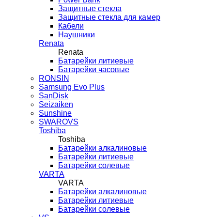
Защитные стекла
Защитные стекла для камер
Кабели
Наушники
Renata
Renata
Батарейки литиевые
Батарейки часовые
RONSIN
Samsung Evo Plus
SanDisk
Seizaiken
Sunshine
SWAROVS
Toshiba
Toshiba
Батарейки алкалиновые
Батарейки литиевые
Батарейки солевые
VARTA
VARTA
Батарейки алкалиновые
Батарейки литиевые
Батарейки солевые