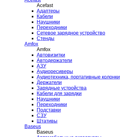
Acefast
Адаптеры
Кабели
Наушники
Переходники
Сетевое зарядное устройство
Стенды
Amfox
Amfox
Автовизитки
Автодержатели
АЗУ
Аудиоресиверы
Аудиотехника, портативные колонки
Держатели
Зарядные устройства
Кабели для зарядки
Наушники
Переходники
Подставки
СЗУ
Штативы
Baseus
Baseus