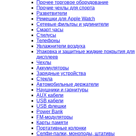
Прочее торговое оборудование
Прочие чехлы для спорта
Разветвители
Ремешки для Apple Watch
Сетевые фильтры и удлинители
Смарт часы
Стилусы
Телефоны
Увлажнители воздуха
Упаковка и защитные жидкие покрытия для
дисплеев
Чехлы
Аккумуляторы
Зарядные устройства
Стекла
Автомобильные держатели
Наушники и гарнитуры
AUX кабели
USB кабели
USB флешки
Power Bank
FM-модуляторы
Карты памяти
Портативные колонки
Селфи-палки, моноподы, штативы