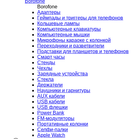
Borofone
Borofone
Адаптеры
Геймпады и триггеры для телефонов
Кольцевые лампы
Компьютерные клавиатуры
Компьютерные мышки
Микрофоны караоке с колонкой
Переходники и разветвители
Подставки для планшетов и телефонов
Смарт часы
Стенды
Чехлы
Зарядные устройства
Стекла
Держатели
Наушники и гарнитуры
AUX кабели
USB кабели
USB флешки
Power Bank
FM-модуляторы
Портативные колонки
Селфи-палки
Apple Watch