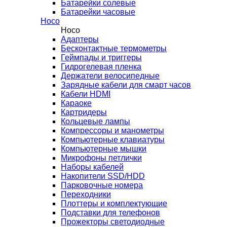
Батарейки солевые
Батарейки часовые
Hoco
Hoco
Адаптеры
Бесконтактные термометры
Геймпады и триггеры
Гидрогелевая пленка
Держатели велосипедные
Зарядные кабели для смарт часов
Кабели HDMI
Караоке
Картридеры
Кольцевые лампы
Компрессоры и манометры
Компьютерные клавиатуры
Компьютерные мышки
Микрофоны петлички
Наборы кабелей
Накопители SSD/HDD
Парковочные номера
Переходники
Плоттеры и комплектующие
Подставки для телефонов
Прожекторы светодиодные