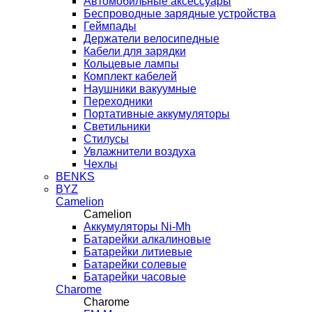
Автомобильные аксессуары
Беспроводные зарядные устройства
Геймпады
Держатели велосипедные
Кабели для зарядки
Кольцевые лампы
Комплект кабелей
Наушники вакуумные
Переходники
Портативные аккумуляторы
Светильники
Стилусы
Увлажнители воздуха
Чехлы
BENKS
BYZ
Camelion
Camelion
Аккумуляторы Ni-Mh
Батарейки алкалиновые
Батарейки литиевые
Батарейки солевые
Батарейки часовые
Charome
Charome