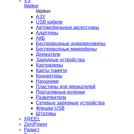
VS
Walker
Walker
AЗУ
USB кабели
Автомобильные аксессуары
Адаптеры
АКБ
Беспроводные аудиоресиверы
Беспроводные микрофоны
Держатели
Зарядные устройства
Картридеры
Карты памяти
Коннекторы
Наушники
Пластины для держателей
Портативные колонки
Разветвители
Сетевые зарядные устройства
Флешки USB
Штативы
XREEL
ZeniPower
Радист