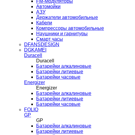
FM-Модуляторы
Автомойки
АЗУ
Держатели автомобильные
Кабели
Компрессоры автомобильные
Наушники и гарнитуры
Смарт часы
DFANSDESIGN
DGKAMEI
Duracell
Duracell
Батарейки алкалиновые
Батарейки литиевые
Батарейки часовые
Energizer
Energizer
Батарейки алкалиновые
Батарейки литиевые
Батарейки часовые
FOLIO
GP
GP
Батарейки алкалиновые
Батарейки литиевые