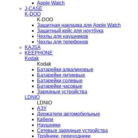
Apple Watch
J-CASE
K-DOO
K-DOO
Защитная накладка для Apple Watch
Защитный кейс для ноутбука
Чехлы для наушников
Чехлы для телефонов
KAJSA
KEEPHONE
Kodak
Kodak
Батарейки алкалиновые
Батарейки литиевые
Батарейки солевые
Батарейки часовые
Зарядные устройства
LDNIO
LDNIO
АЗУ
Держатели автомобильные
Кабели
Наушники
Сетевые зарядные устройства
Тройники, переходники