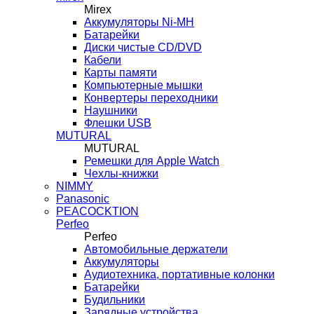
Mirex
Аккумуляторы Ni-MH
Батарейки
Диски чистые CD/DVD
Кабели
Карты памяти
Компьютерные мышки
Конвертеры переходники
Наушники
Флешки USB
MUTURAL
MUTURAL
Ремешки для Apple Watch
Чехлы-книжки
NIMMY
Panasonic
PEACOCKTION
Perfeo
Perfeo
Автомобильные держатели
Аккумуляторы
Аудиотехника, портативные колонки
Батарейки
Будильники
Зарядные устройства