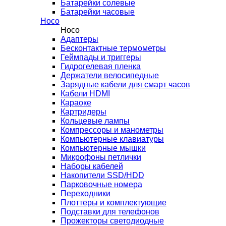
Батарейки солевые
Батарейки часовые
Hoco
Hoco
Адаптеры
Бесконтактные термометры
Геймпады и триггеры
Гидрогелевая пленка
Держатели велосипедные
Зарядные кабели для смарт часов
Кабели HDMI
Караоке
Картридеры
Кольцевые лампы
Компрессоры и манометры
Компьютерные клавиатуры
Компьютерные мышки
Микрофоны петлички
Наборы кабелей
Накопители SSD/HDD
Парковочные номера
Переходники
Плоттеры и комплектующие
Подставки для телефонов
Прожекторы светодиодные