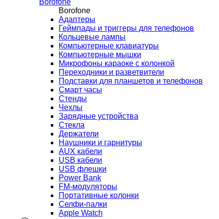
Borofone
Borofone
Адаптеры
Геймпады и триггеры для телефонов
Кольцевые лампы
Компьютерные клавиатуры
Компьютерные мышки
Микрофоны караоке с колонкой
Переходники и разветвители
Подставки для планшетов и телефонов
Смарт часы
Стенды
Чехлы
Зарядные устройства
Стекла
Держатели
Наушники и гарнитуры
AUX кабели
USB кабели
USB флешки
Power Bank
FM-модуляторы
Портативные колонки
Селфи-палки
Apple Watch