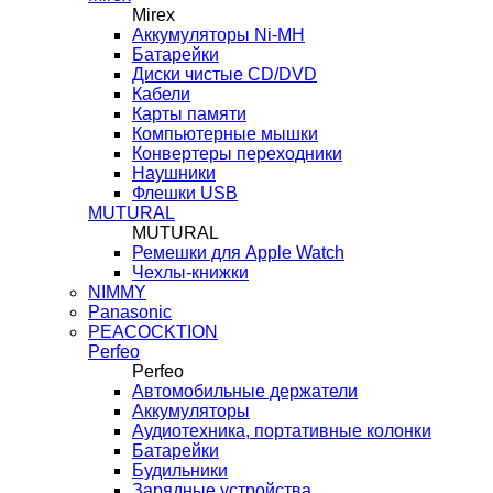
Mirex
Аккумуляторы Ni-MH
Батарейки
Диски чистые CD/DVD
Кабели
Карты памяти
Компьютерные мышки
Конвертеры переходники
Наушники
Флешки USB
MUTURAL
MUTURAL
Ремешки для Apple Watch
Чехлы-книжки
NIMMY
Panasonic
PEACOCKTION
Perfeo
Perfeo
Автомобильные держатели
Аккумуляторы
Аудиотехника, портативные колонки
Батарейки
Будильники
Зарядные устройства