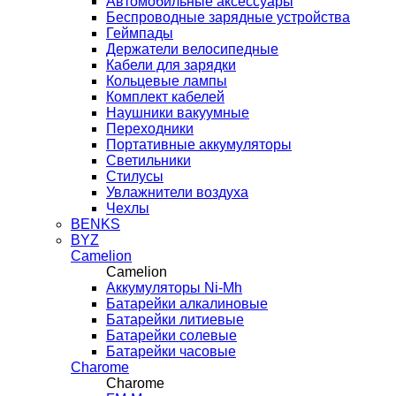
Автомобильные аксессуары
Беспроводные зарядные устройства
Геймпады
Держатели велосипедные
Кабели для зарядки
Кольцевые лампы
Комплект кабелей
Наушники вакуумные
Переходники
Портативные аккумуляторы
Светильники
Стилусы
Увлажнители воздуха
Чехлы
BENKS
BYZ
Camelion
Camelion
Аккумуляторы Ni-Mh
Батарейки алкалиновые
Батарейки литиевые
Батарейки солевые
Батарейки часовые
Charome
Charome