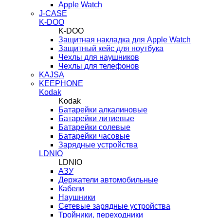
Apple Watch
J-CASE
K-DOO
K-DOO
Защитная накладка для Apple Watch
Защитный кейс для ноутбука
Чехлы для наушников
Чехлы для телефонов
KAJSA
KEEPHONE
Kodak
Kodak
Батарейки алкалиновые
Батарейки литиевые
Батарейки солевые
Батарейки часовые
Зарядные устройства
LDNIO
LDNIO
АЗУ
Держатели автомобильные
Кабели
Наушники
Сетевые зарядные устройства
Тройники, переходники