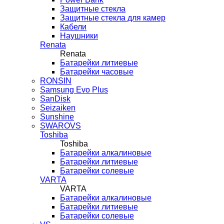
Защитные стекла
Защитные стекла для камер
Кабели
Наушники
Renata
Renata
Батарейки литиевые
Батарейки часовые
RONSIN
Samsung Evo Plus
SanDisk
Seizaiken
Sunshine
SWAROVS
Toshiba
Toshiba
Батарейки алкалиновые
Батарейки литиевые
Батарейки солевые
VARTA
VARTA
Батарейки алкалиновые
Батарейки литиевые
Батарейки солевые