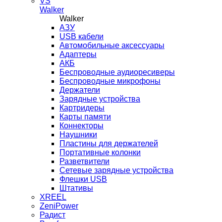
VS
Walker
Walker
AЗУ
USB кабели
Автомобильные аксессуары
Адаптеры
АКБ
Беспроводные аудиоресиверы
Беспроводные микрофоны
Держатели
Зарядные устройства
Картридеры
Карты памяти
Коннекторы
Наушники
Пластины для держателей
Портативные колонки
Разветвители
Сетевые зарядные устройства
Флешки USB
Штативы
XREEL
ZeniPower
Радист