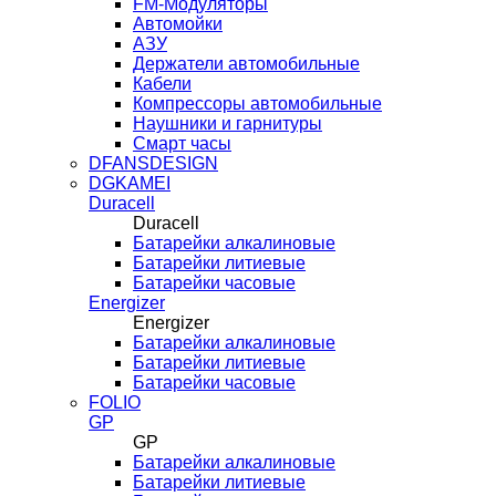
FM-Модуляторы
Автомойки
АЗУ
Держатели автомобильные
Кабели
Компрессоры автомобильные
Наушники и гарнитуры
Смарт часы
DFANSDESIGN
DGKAMEI
Duracell
Duracell
Батарейки алкалиновые
Батарейки литиевые
Батарейки часовые
Energizer
Energizer
Батарейки алкалиновые
Батарейки литиевые
Батарейки часовые
FOLIO
GP
GP
Батарейки алкалиновые
Батарейки литиевые