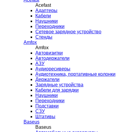
Acefast
Адаптеры
Кабели
Наушники
Переходники
Сетевое зарядное устройство
Стенды
Amfox
Amfox
Автовизитки
Автодержатели
АЗУ
Аудиоресиверы
Аудиотехника, портативные колонки
Держатели
Зарядные устройства
Кабели для зарядки
Наушники
Переходники
Подставки
СЗУ
Штативы
Baseus
Baseus