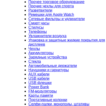
Прочее торговое оборудование
Прочие чехлы для спорта
Разветвители
Ремешки для Apple Watch
Сетевые фильтры и удлинители
Смарт часы
Стилусы
Телефоны
Увлажнители воздуха
Упаковка и защитные жидкие покрытия для
дисплеев
Чехлы
Аккумуляторы
Зарядные устройства
Стекла
Автомобильные держатели
Наушники и гарнитуры
AUX кабели
USB кабели
USB флешки
Power Bank
FM-модуляторы
Карты памяти
Портативные колонки
Селфи-палки, моноподы, штативы