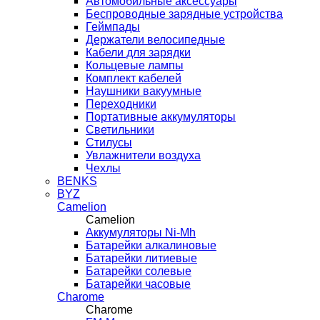
Автомобильные аксессуары
Беспроводные зарядные устройства
Геймпады
Держатели велосипедные
Кабели для зарядки
Кольцевые лампы
Комплект кабелей
Наушники вакуумные
Переходники
Портативные аккумуляторы
Светильники
Стилусы
Увлажнители воздуха
Чехлы
BENKS
BYZ
Camelion
Camelion
Аккумуляторы Ni-Mh
Батарейки алкалиновые
Батарейки литиевые
Батарейки солевые
Батарейки часовые
Charome
Charome