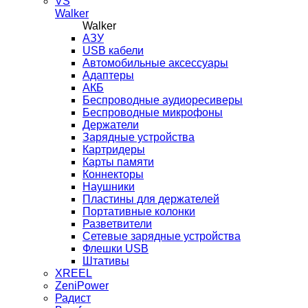
VS
Walker
Walker
AЗУ
USB кабели
Автомобильные аксессуары
Адаптеры
АКБ
Беспроводные аудиоресиверы
Беспроводные микрофоны
Держатели
Зарядные устройства
Картридеры
Карты памяти
Коннекторы
Наушники
Пластины для держателей
Портативные колонки
Разветвители
Сетевые зарядные устройства
Флешки USB
Штативы
XREEL
ZeniPower
Радист