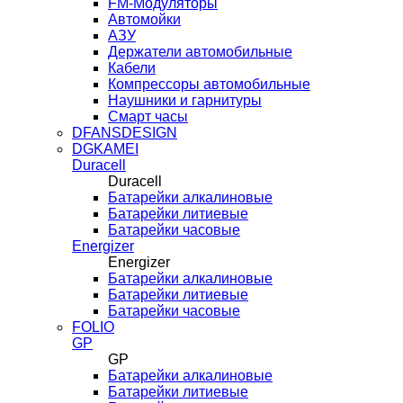
FM-Модуляторы
Автомойки
АЗУ
Держатели автомобильные
Кабели
Компрессоры автомобильные
Наушники и гарнитуры
Смарт часы
DFANSDESIGN
DGKAMEI
Duracell
Duracell
Батарейки алкалиновые
Батарейки литиевые
Батарейки часовые
Energizer
Energizer
Батарейки алкалиновые
Батарейки литиевые
Батарейки часовые
FOLIO
GP
GP
Батарейки алкалиновые
Батарейки литиевые