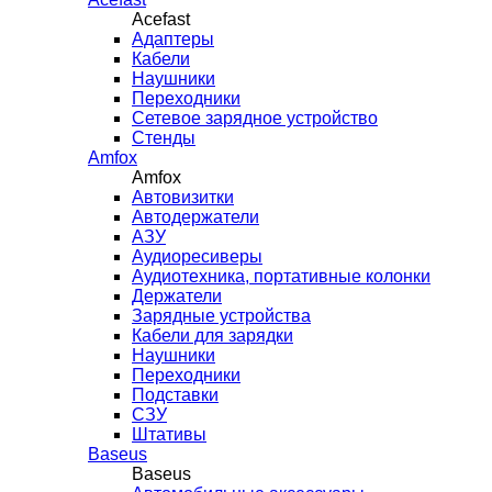
Acefast
Адаптеры
Кабели
Наушники
Переходники
Сетевое зарядное устройство
Стенды
Amfox
Amfox
Автовизитки
Автодержатели
АЗУ
Аудиоресиверы
Аудиотехника, портативные колонки
Держатели
Зарядные устройства
Кабели для зарядки
Наушники
Переходники
Подставки
СЗУ
Штативы
Baseus
Baseus