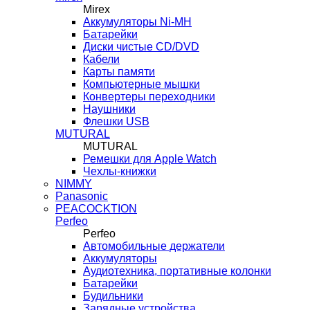
Mirex
Аккумуляторы Ni-MH
Батарейки
Диски чистые CD/DVD
Кабели
Карты памяти
Компьютерные мышки
Конвертеры переходники
Наушники
Флешки USB
MUTURAL
MUTURAL
Ремешки для Apple Watch
Чехлы-книжки
NIMMY
Panasonic
PEACOCKTION
Perfeo
Perfeo
Автомобильные держатели
Аккумуляторы
Аудиотехника, портативные колонки
Батарейки
Будильники
Зарядные устройства