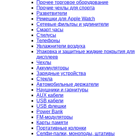
Прочее торговое оборудование
Прочие чехлы для спорта
Разветвители
Ремешки для Apple Watch
Сетевые фильтры и удлинители
Смарт часы
Стилусы
Телефоны
Увлажнители воздуха
Упаковка и защитные жидкие покрытия для
дисплеев
Чехлы
Аккумуляторы
Зарядные устройства
Стекла
Автомобильные держатели
Наушники и гарнитуры
AUX кабели
USB кабели
USB флешки
Power Bank
FM-модуляторы
Карты памяти
Портативные колонки
Селфи-палки, моноподы, штативы