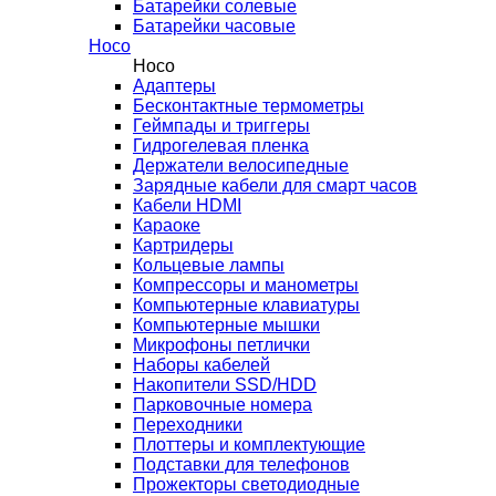
Батарейки солевые
Батарейки часовые
Hoco
Hoco
Адаптеры
Бесконтактные термометры
Геймпады и триггеры
Гидрогелевая пленка
Держатели велосипедные
Зарядные кабели для смарт часов
Кабели HDMI
Караоке
Картридеры
Кольцевые лампы
Компрессоры и манометры
Компьютерные клавиатуры
Компьютерные мышки
Микрофоны петлички
Наборы кабелей
Накопители SSD/HDD
Парковочные номера
Переходники
Плоттеры и комплектующие
Подставки для телефонов
Прожекторы светодиодные