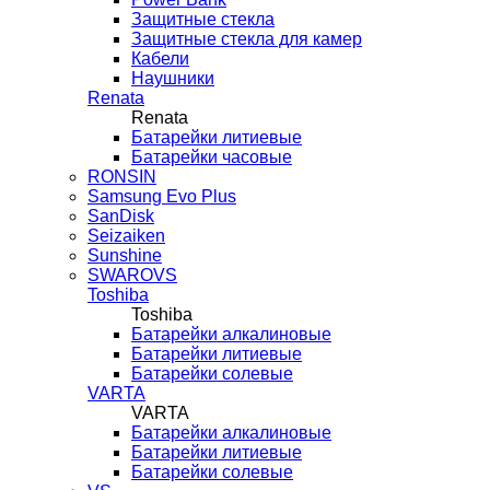
Защитные стекла
Защитные стекла для камер
Кабели
Наушники
Renata
Renata
Батарейки литиевые
Батарейки часовые
RONSIN
Samsung Evo Plus
SanDisk
Seizaiken
Sunshine
SWAROVS
Toshiba
Toshiba
Батарейки алкалиновые
Батарейки литиевые
Батарейки солевые
VARTA
VARTA
Батарейки алкалиновые
Батарейки литиевые
Батарейки солевые