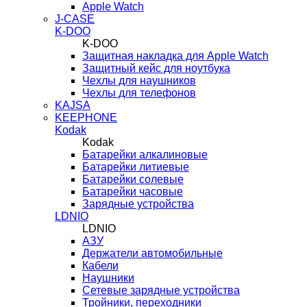
Apple Watch
J-CASE
K-DOO
K-DOO
Защитная накладка для Apple Watch
Защитный кейс для ноутбука
Чехлы для наушников
Чехлы для телефонов
KAJSA
KEEPHONE
Kodak
Kodak
Батарейки алкалиновые
Батарейки литиевые
Батарейки солевые
Батарейки часовые
Зарядные устройства
LDNIO
LDNIO
АЗУ
Держатели автомобильные
Кабели
Наушники
Сетевые зарядные устройства
Тройники, переходники