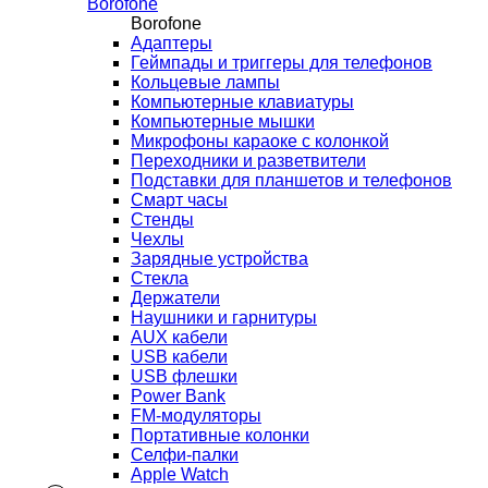
Borofone
Borofone
Адаптеры
Геймпады и триггеры для телефонов
Кольцевые лампы
Компьютерные клавиатуры
Компьютерные мышки
Микрофоны караоке с колонкой
Переходники и разветвители
Подставки для планшетов и телефонов
Смарт часы
Стенды
Чехлы
Зарядные устройства
Стекла
Держатели
Наушники и гарнитуры
AUX кабели
USB кабели
USB флешки
Power Bank
FM-модуляторы
Портативные колонки
Селфи-палки
Apple Watch