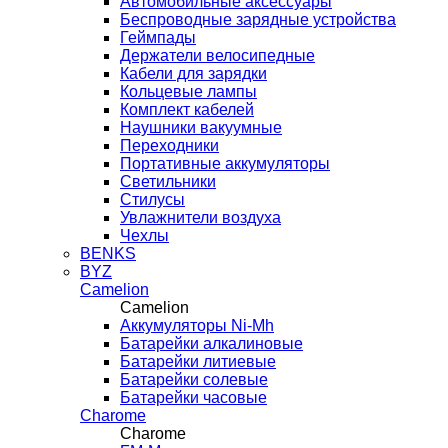
Автомобильные аксессуары
Беспроводные зарядные устройства
Геймпады
Держатели велосипедные
Кабели для зарядки
Кольцевые лампы
Комплект кабелей
Наушники вакуумные
Переходники
Портативные аккумуляторы
Светильники
Стилусы
Увлажнители воздуха
Чехлы
BENKS
BYZ
Camelion
Camelion
Аккумуляторы Ni-Mh
Батарейки алкалиновые
Батарейки литиевые
Батарейки солевые
Батарейки часовые
Charome
Charome