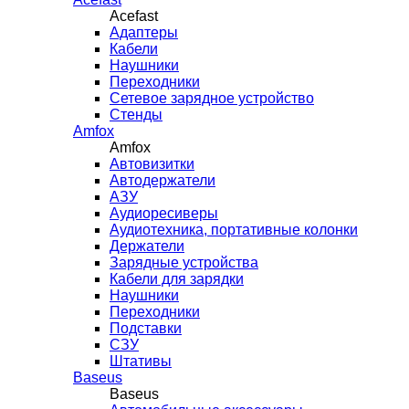
Acefast
Адаптеры
Кабели
Наушники
Переходники
Сетевое зарядное устройство
Стенды
Amfox
Amfox
Автовизитки
Автодержатели
АЗУ
Аудиоресиверы
Аудиотехника, портативные колонки
Держатели
Зарядные устройства
Кабели для зарядки
Наушники
Переходники
Подставки
СЗУ
Штативы
Baseus
Baseus