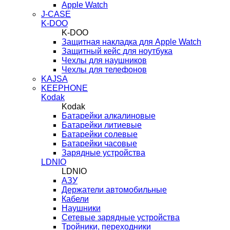
Apple Watch
J-CASE
K-DOO
K-DOO
Защитная накладка для Apple Watch
Защитный кейс для ноутбука
Чехлы для наушников
Чехлы для телефонов
KAJSA
KEEPHONE
Kodak
Kodak
Батарейки алкалиновые
Батарейки литиевые
Батарейки солевые
Батарейки часовые
Зарядные устройства
LDNIO
LDNIO
АЗУ
Держатели автомобильные
Кабели
Наушники
Сетевые зарядные устройства
Тройники, переходники