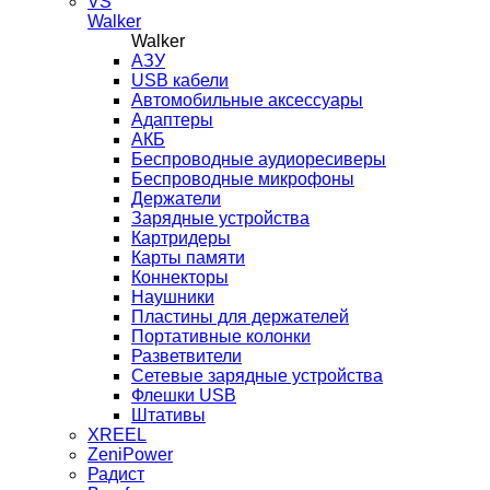
VS
Walker
Walker
AЗУ
USB кабели
Автомобильные аксессуары
Адаптеры
АКБ
Беспроводные аудиоресиверы
Беспроводные микрофоны
Держатели
Зарядные устройства
Картридеры
Карты памяти
Коннекторы
Наушники
Пластины для держателей
Портативные колонки
Разветвители
Сетевые зарядные устройства
Флешки USB
Штативы
XREEL
ZeniPower
Радист