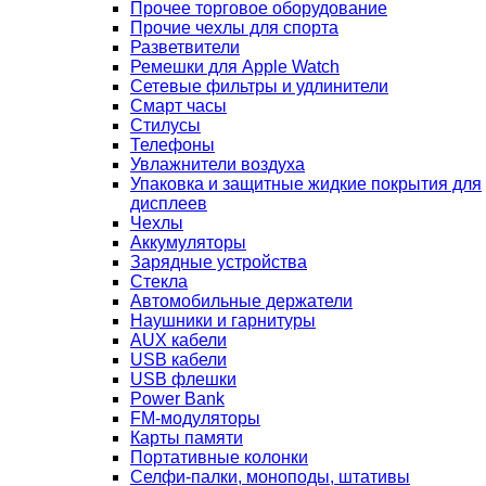
Прочее торговое оборудование
Прочие чехлы для спорта
Разветвители
Ремешки для Apple Watch
Сетевые фильтры и удлинители
Смарт часы
Стилусы
Телефоны
Увлажнители воздуха
Упаковка и защитные жидкие покрытия для
дисплеев
Чехлы
Аккумуляторы
Зарядные устройства
Стекла
Автомобильные держатели
Наушники и гарнитуры
AUX кабели
USB кабели
USB флешки
Power Bank
FM-модуляторы
Карты памяти
Портативные колонки
Селфи-палки, моноподы, штативы