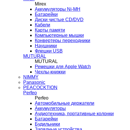
Mirex
Аккумуляторы Ni-MH
Батарейки
Диски чистые CD/DVD
Кабели
Карты памяти
Компьютерные мышки
Конвертеры переходники
Наушники
Флешки USB
MUTURAL
MUTURAL
Ремешки для Apple Watch
Чехлы-книжки
NIMMY
Panasonic
PEACOCKTION
Perfeo
Perfeo
Автомобильные держатели
Аккумуляторы
Аудиотехника, портативные колонки
Батарейки
Будильники
Зарядные устройства