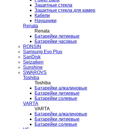
Защитные стекла
Защитные стекла для камер
Кабели
Наушники
Renata
Renata
Батарейки литиевые
Батарейки часовые
RONSIN
Samsung Evo Plus
SanDisk
Seizaiken
Sunshine
SWAROVS
Toshiba
Toshiba
Батарейки алкалиновые
Батарейки литиевые
Батарейки солевые
VARTA
VARTA
Батарейки алкалиновые
Батарейки литиевые
Батарейки солевые