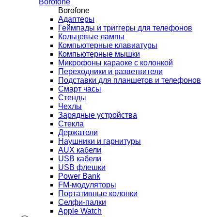
Borofone
Borofone
Адаптеры
Геймпады и триггеры для телефонов
Кольцевые лампы
Компьютерные клавиатуры
Компьютерные мышки
Микрофоны караоке с колонкой
Переходники и разветвители
Подставки для планшетов и телефонов
Смарт часы
Стенды
Чехлы
Зарядные устройства
Стекла
Держатели
Наушники и гарнитуры
AUX кабели
USB кабели
USB флешки
Power Bank
FM-модуляторы
Портативные колонки
Селфи-палки
Apple Watch