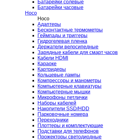
Батарейки солевые
Батарейки часовые
Hoco
Hoco
Адаптеры
Бесконтактные термометры
Геймпады и триггеры
Гидрогелевая пленка
Держатели велосипедные
Зарядные кабели для смарт часов
Кабели HDMI
Караоке
Картридеры
Кольцевые лампы
Компрессоры и манометры
Компьютерные клавиатуры
Компьютерные мышки
Микрофоны петлички
Наборы кабелей
Накопители SSD/HDD
Парковочные номера
Переходники
Плоттеры и комплектующие
Подставки для телефонов
Прожекторы светодиодные