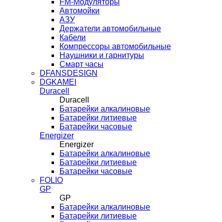
FM-Модуляторы
Автомойки
АЗУ
Держатели автомобильные
Кабели
Компрессоры автомобильные
Наушники и гарнитуры
Смарт часы
DFANSDESIGN
DGKAMEI
Duracell
Duracell
Батарейки алкалиновые
Батарейки литиевые
Батарейки часовые
Energizer
Energizer
Батарейки алкалиновые
Батарейки литиевые
Батарейки часовые
FOLIO
GP
GP
Батарейки алкалиновые
Батарейки литиевые