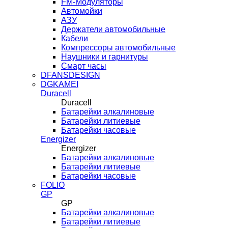
FM-Модуляторы
Автомойки
АЗУ
Держатели автомобильные
Кабели
Компрессоры автомобильные
Наушники и гарнитуры
Смарт часы
DFANSDESIGN
DGKAMEI
Duracell
Duracell
Батарейки алкалиновые
Батарейки литиевые
Батарейки часовые
Energizer
Energizer
Батарейки алкалиновые
Батарейки литиевые
Батарейки часовые
FOLIO
GP
GP
Батарейки алкалиновые
Батарейки литиевые