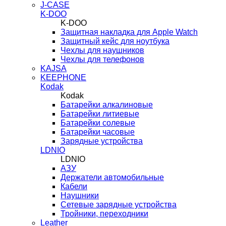
J-CASE
K-DOO
K-DOO
Защитная накладка для Apple Watch
Защитный кейс для ноутбука
Чехлы для наушников
Чехлы для телефонов
KAJSA
KEEPHONE
Kodak
Kodak
Батарейки алкалиновые
Батарейки литиевые
Батарейки солевые
Батарейки часовые
Зарядные устройства
LDNIO
LDNIO
АЗУ
Держатели автомобильные
Кабели
Наушники
Сетевые зарядные устройства
Тройники, переходники
Leather