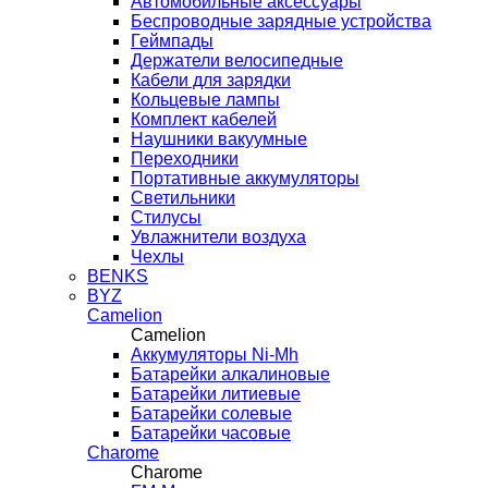
Автомобильные аксессуары
Беспроводные зарядные устройства
Геймпады
Держатели велосипедные
Кабели для зарядки
Кольцевые лампы
Комплект кабелей
Наушники вакуумные
Переходники
Портативные аккумуляторы
Светильники
Стилусы
Увлажнители воздуха
Чехлы
BENKS
BYZ
Camelion
Camelion
Аккумуляторы Ni-Mh
Батарейки алкалиновые
Батарейки литиевые
Батарейки солевые
Батарейки часовые
Charome
Charome