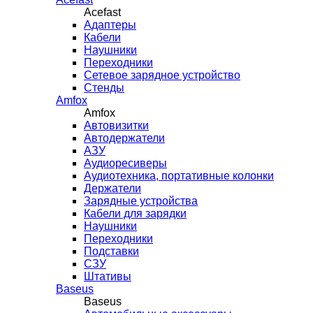
Acefast
Адаптеры
Кабели
Наушники
Переходники
Сетевое зарядное устройство
Стенды
Amfox
Amfox
Автовизитки
Автодержатели
АЗУ
Аудиоресиверы
Аудиотехника, портативные колонки
Держатели
Зарядные устройства
Кабели для зарядки
Наушники
Переходники
Подставки
СЗУ
Штативы
Baseus
Baseus