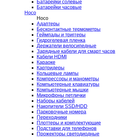
Батарейки солевые
Батарейки часовые
Hoco
Hoco
Адаптеры
Бесконтактные термометры
Геймпады и триггеры
Гидрогелевая пленка
Держатели велосипедные
Зарядные кабели для смарт часов
Кабели HDMI
Караоке
Картридеры
Кольцевые лампы
Компрессоры и манометры
Компьютерные клавиатуры
Компьютерные мышки
Микрофоны петлички
Наборы кабелей
Накопители SSD/HDD
Парковочные номера
Переходники
Плоттеры и комплектующие
Подставки для телефонов
Прожекторы светодиодные