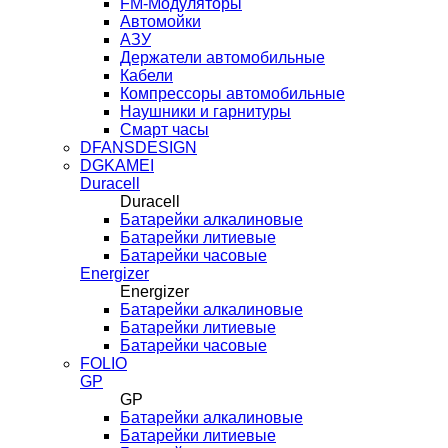
FM-Модуляторы
Автомойки
АЗУ
Держатели автомобильные
Кабели
Компрессоры автомобильные
Наушники и гарнитуры
Смарт часы
DFANSDESIGN
DGKAMEI
Duracell
Duracell
Батарейки алкалиновые
Батарейки литиевые
Батарейки часовые
Energizer
Energizer
Батарейки алкалиновые
Батарейки литиевые
Батарейки часовые
FOLIO
GP
GP
Батарейки алкалиновые
Батарейки литиевые