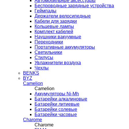
Автомобильные аксессуары
Беспроводные зарядные устройства
Геймпады
Держатели велосипедные
Кабели для зарядки
Кольцевые лампы
Комплект кабелей
Наушники вакуумные
Переходники
Портативные аккумуляторы
Светильники
Стилусы
Увлажнители воздуха
Чехлы
BENKS
BYZ
Camelion
Camelion
Аккумуляторы Ni-Mh
Батарейки алкалиновые
Батарейки литиевые
Батарейки солевые
Батарейки часовые
Charome
Charome