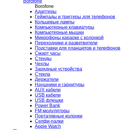
Borofone
Borofone
Адаптеры
Геймпады и триггеры для телефонов
Кольцевые лампы
Компьютерные клавиатуры
Компьютерные мышки
Микрофоны караоке с колонкой
Переходники и разветвители
Подставки для планшетов и телефонов
Смарт часы
Стенды
Чехлы
Зарядные устройства
Стекла
Держатели
Наушники и гарнитуры
AUX кабели
USB кабели
USB флешки
Power Bank
FM-модуляторы
Портативные колонки
Селфи-палки
Apple Watch