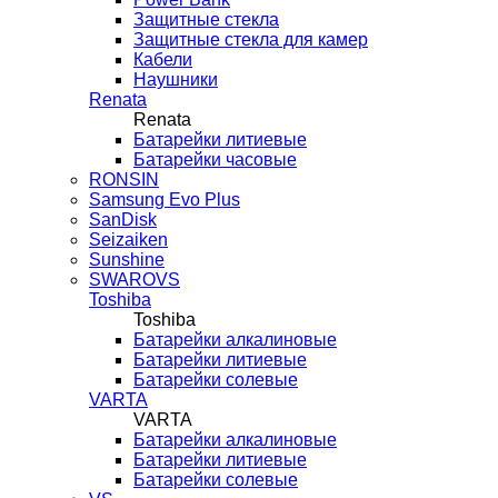
Защитные стекла
Защитные стекла для камер
Кабели
Наушники
Renata
Renata
Батарейки литиевые
Батарейки часовые
RONSIN
Samsung Evo Plus
SanDisk
Seizaiken
Sunshine
SWAROVS
Toshiba
Toshiba
Батарейки алкалиновые
Батарейки литиевые
Батарейки солевые
VARTA
VARTA
Батарейки алкалиновые
Батарейки литиевые
Батарейки солевые