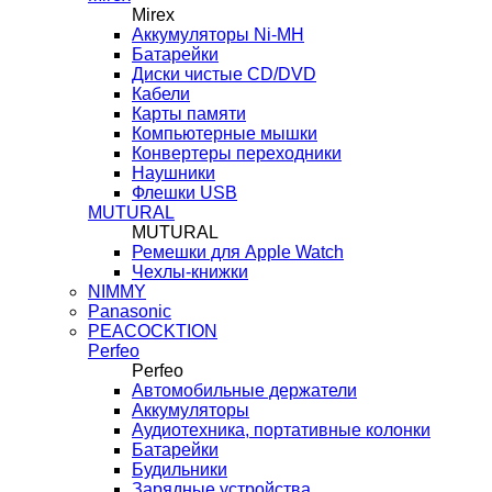
Mirex
Аккумуляторы Ni-MH
Батарейки
Диски чистые CD/DVD
Кабели
Карты памяти
Компьютерные мышки
Конвертеры переходники
Наушники
Флешки USB
MUTURAL
MUTURAL
Ремешки для Apple Watch
Чехлы-книжки
NIMMY
Panasonic
PEACOCKTION
Perfeo
Perfeo
Автомобильные держатели
Аккумуляторы
Аудиотехника, портативные колонки
Батарейки
Будильники
Зарядные устройства