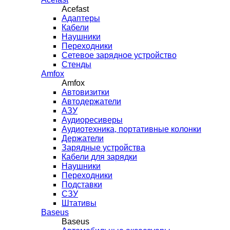
Acefast
Адаптеры
Кабели
Наушники
Переходники
Сетевое зарядное устройство
Стенды
Amfox
Amfox
Автовизитки
Автодержатели
АЗУ
Аудиоресиверы
Аудиотехника, портативные колонки
Держатели
Зарядные устройства
Кабели для зарядки
Наушники
Переходники
Подставки
СЗУ
Штативы
Baseus
Baseus