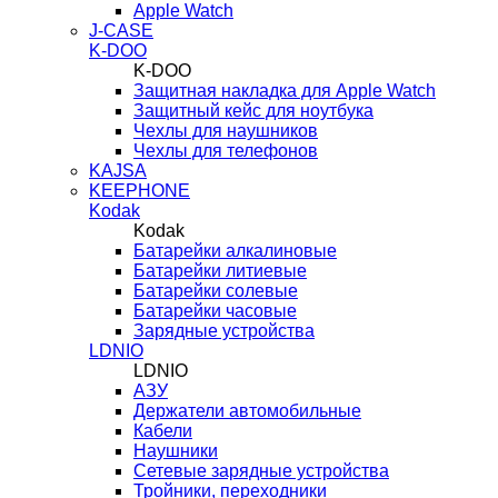
Apple Watch
J-CASE
K-DOO
K-DOO
Защитная накладка для Apple Watch
Защитный кейс для ноутбука
Чехлы для наушников
Чехлы для телефонов
KAJSA
KEEPHONE
Kodak
Kodak
Батарейки алкалиновые
Батарейки литиевые
Батарейки солевые
Батарейки часовые
Зарядные устройства
LDNIO
LDNIO
АЗУ
Держатели автомобильные
Кабели
Наушники
Сетевые зарядные устройства
Тройники, переходники