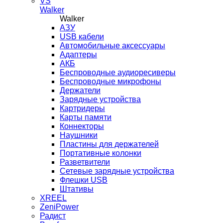
VS
Walker
Walker
AЗУ
USB кабели
Автомобильные аксессуары
Адаптеры
АКБ
Беспроводные аудиоресиверы
Беспроводные микрофоны
Держатели
Зарядные устройства
Картридеры
Карты памяти
Коннекторы
Наушники
Пластины для держателей
Портативные колонки
Разветвители
Сетевые зарядные устройства
Флешки USB
Штативы
XREEL
ZeniPower
Радист