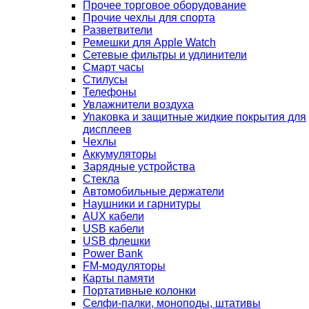
Прочее торговое оборудование
Прочие чехлы для спорта
Разветвители
Ремешки для Apple Watch
Сетевые фильтры и удлинители
Смарт часы
Стилусы
Телефоны
Увлажнители воздуха
Упаковка и защитные жидкие покрытия для
дисплеев
Чехлы
Аккумуляторы
Зарядные устройства
Стекла
Автомобильные держатели
Наушники и гарнитуры
AUX кабели
USB кабели
USB флешки
Power Bank
FM-модуляторы
Карты памяти
Портативные колонки
Селфи-палки, моноподы, штативы