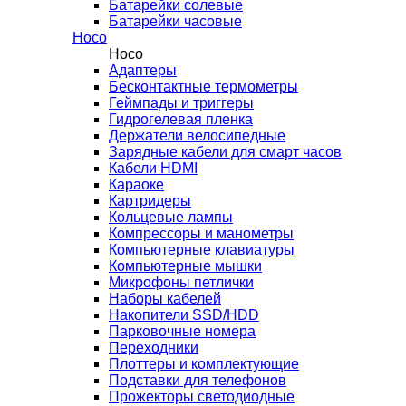
Батарейки солевые
Батарейки часовые
Hoco
Hoco
Адаптеры
Бесконтактные термометры
Геймпады и триггеры
Гидрогелевая пленка
Держатели велосипедные
Зарядные кабели для смарт часов
Кабели HDMI
Караоке
Картридеры
Кольцевые лампы
Компрессоры и манометры
Компьютерные клавиатуры
Компьютерные мышки
Микрофоны петлички
Наборы кабелей
Накопители SSD/HDD
Парковочные номера
Переходники
Плоттеры и комплектующие
Подставки для телефонов
Прожекторы светодиодные