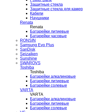
Защитные стекла
Защитные стекла для камер
Кабели
Наушники
Renata
Renata
Батарейки литиевые
Батарейки часовые
RONSIN
Samsung Evo Plus
SanDisk
Seizaiken
Sunshine
SWAROVS
Toshiba
Toshiba
Батарейки алкалиновые
Батарейки литиевые
Батарейки солевые
VARTA
VARTA
Батарейки алкалиновые
Батарейки литиевые
Батарейки солевые