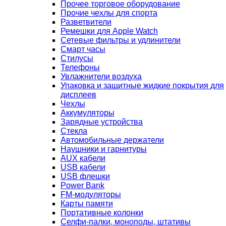
Прочее торговое оборудование
Прочие чехлы для спорта
Разветвители
Ремешки для Apple Watch
Сетевые фильтры и удлинители
Смарт часы
Стилусы
Телефоны
Увлажнители воздуха
Упаковка и защитные жидкие покрытия для
дисплеев
Чехлы
Аккумуляторы
Зарядные устройства
Стекла
Автомобильные держатели
Наушники и гарнитуры
AUX кабели
USB кабели
USB флешки
Power Bank
FM-модуляторы
Карты памяти
Портативные колонки
Селфи-палки, моноподы, штативы