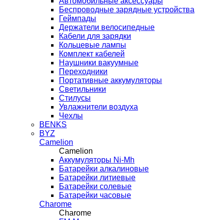
Автомобильные аксессуары
Беспроводные зарядные устройства
Геймпады
Держатели велосипедные
Кабели для зарядки
Кольцевые лампы
Комплект кабелей
Наушники вакуумные
Переходники
Портативные аккумуляторы
Светильники
Стилусы
Увлажнители воздуха
Чехлы
BENKS
BYZ
Camelion
Camelion
Аккумуляторы Ni-Mh
Батарейки алкалиновые
Батарейки литиевые
Батарейки солевые
Батарейки часовые
Charome
Charome