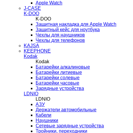
Apple Watch
J-CASE
K-DOO
K-DOO
Защитная накладка для Apple Watch
Защитный кейс для ноутбука
Чехлы для наушников
Чехлы для телефонов
KAJSA
KEEPHONE
Kodak
Kodak
Батарейки алкалиновые
Батарейки литиевые
Батарейки солевые
Батарейки часовые
Зарядные устройства
LDNIO
LDNIO
АЗУ
Держатели автомобильные
Кабели
Наушники
Сетевые зарядные устройства
Тройники, переходники