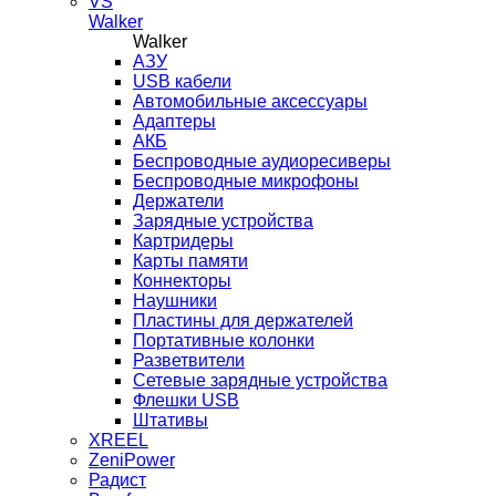
VS
Walker
Walker
AЗУ
USB кабели
Автомобильные аксессуары
Адаптеры
АКБ
Беспроводные аудиоресиверы
Беспроводные микрофоны
Держатели
Зарядные устройства
Картридеры
Карты памяти
Коннекторы
Наушники
Пластины для держателей
Портативные колонки
Разветвители
Сетевые зарядные устройства
Флешки USB
Штативы
XREEL
ZeniPower
Радист