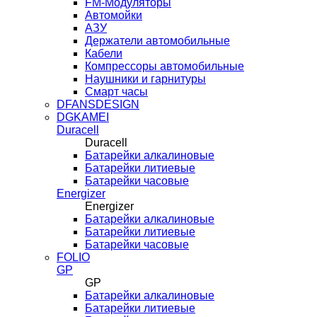
FM-Модуляторы
Автомойки
АЗУ
Держатели автомобильные
Кабели
Компрессоры автомобильные
Наушники и гарнитуры
Смарт часы
DFANSDESIGN
DGKAMEI
Duracell
Duracell
Батарейки алкалиновые
Батарейки литиевые
Батарейки часовые
Energizer
Energizer
Батарейки алкалиновые
Батарейки литиевые
Батарейки часовые
FOLIO
GP
GP
Батарейки алкалиновые
Батарейки литиевые