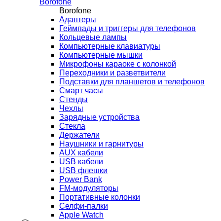
Borofone
Borofone
Адаптеры
Геймпады и триггеры для телефонов
Кольцевые лампы
Компьютерные клавиатуры
Компьютерные мышки
Микрофоны караоке с колонкой
Переходники и разветвители
Подставки для планшетов и телефонов
Смарт часы
Стенды
Чехлы
Зарядные устройства
Стекла
Держатели
Наушники и гарнитуры
AUX кабели
USB кабели
USB флешки
Power Bank
FM-модуляторы
Портативные колонки
Селфи-палки
Apple Watch