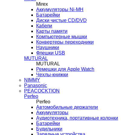
Mirex
Аккумуляторы Ni-MH
Батарейки
Диски чистые CD/DVD
Кабели
Карты памяти
Компьютерные мышки
Конвертеры переходники
Наушники
Флешки USB
MUTURAL
MUTURAL
Ремешки для Apple Watch
Чехлы-книжки
NIMMY
Panasonic
PEACOCKTION
Perfeo
Perfeo
Автомобильные держатели
Аккумуляторы
Аудиотехника, портативные колонки
Батарейки
Будильники
Зарядные устройства