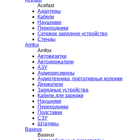
Acefast
Адаптеры
Кабели
Наушники
Переходники
Сетевое зарядное устройство
Стенды
Amfox
Amfox
Автовизитки
Автодержатели
АЗУ
Аудиоресиверы
Аудиотехника, портативные колонки
Держатели
Зарядные устройства
Кабели для зарядки
Наушники
Переходники
Подставки
СЗУ
Штативы
Baseus
Baseus