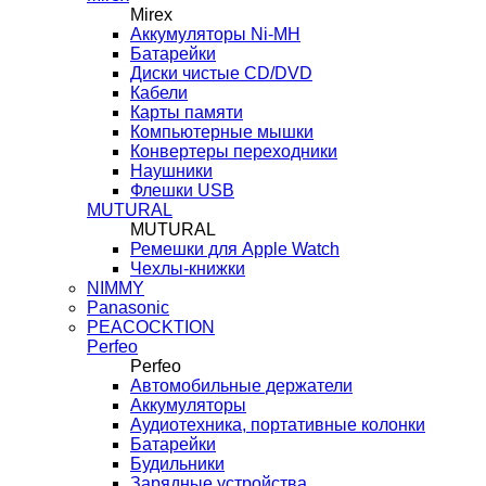
Mirex
Аккумуляторы Ni-MH
Батарейки
Диски чистые CD/DVD
Кабели
Карты памяти
Компьютерные мышки
Конвертеры переходники
Наушники
Флешки USB
MUTURAL
MUTURAL
Ремешки для Apple Watch
Чехлы-книжки
NIMMY
Panasonic
PEACOCKTION
Perfeo
Perfeo
Автомобильные держатели
Аккумуляторы
Аудиотехника, портативные колонки
Батарейки
Будильники
Зарядные устройства