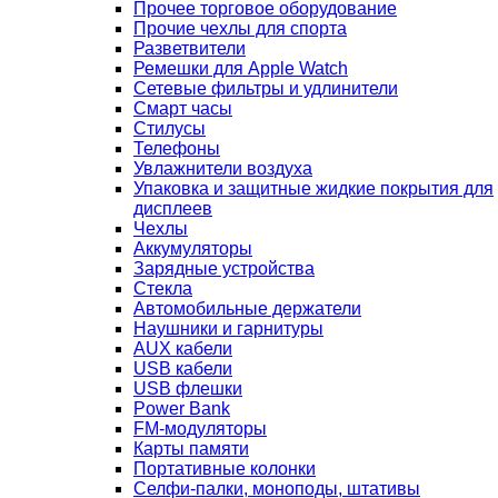
Прочее торговое оборудование
Прочие чехлы для спорта
Разветвители
Ремешки для Apple Watch
Сетевые фильтры и удлинители
Смарт часы
Стилусы
Телефоны
Увлажнители воздуха
Упаковка и защитные жидкие покрытия для
дисплеев
Чехлы
Аккумуляторы
Зарядные устройства
Стекла
Автомобильные держатели
Наушники и гарнитуры
AUX кабели
USB кабели
USB флешки
Power Bank
FM-модуляторы
Карты памяти
Портативные колонки
Селфи-палки, моноподы, штативы