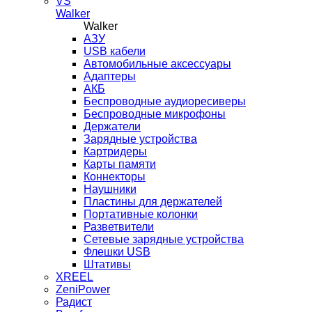
VS
Walker
Walker
AЗУ
USB кабели
Автомобильные аксессуары
Адаптеры
АКБ
Беспроводные аудиоресиверы
Беспроводные микрофоны
Держатели
Зарядные устройства
Картридеры
Карты памяти
Коннекторы
Наушники
Пластины для держателей
Портативные колонки
Разветвители
Сетевые зарядные устройства
Флешки USB
Штативы
XREEL
ZeniPower
Радист