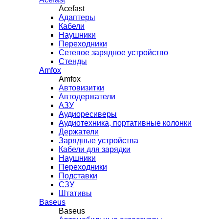
Acefast
Адаптеры
Кабели
Наушники
Переходники
Сетевое зарядное устройство
Стенды
Amfox
Amfox
Автовизитки
Автодержатели
АЗУ
Аудиоресиверы
Аудиотехника, портативные колонки
Держатели
Зарядные устройства
Кабели для зарядки
Наушники
Переходники
Подставки
СЗУ
Штативы
Baseus
Baseus