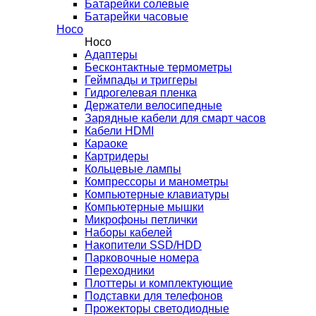
Батарейки солевые
Батарейки часовые
Hoco
Hoco
Адаптеры
Бесконтактные термометры
Геймпады и триггеры
Гидрогелевая пленка
Держатели велосипедные
Зарядные кабели для смарт часов
Кабели HDMI
Караоке
Картридеры
Кольцевые лампы
Компрессоры и манометры
Компьютерные клавиатуры
Компьютерные мышки
Микрофоны петлички
Наборы кабелей
Накопители SSD/HDD
Парковочные номера
Переходники
Плоттеры и комплектующие
Подставки для телефонов
Прожекторы светодиодные