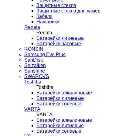
Защитные стекла
Защитные стекла для камер
Кабели
Наушники
Renata
Renata
Батарейки литиевые
Батарейки часовые
RONSIN
Samsung Evo Plus
SanDisk
Seizaiken
Sunshine
SWAROVS
Toshiba
Toshiba
Батарейки алкалиновые
Батарейки литиевые
Батарейки солевые
VARTA
VARTA
Батарейки алкалиновые
Батарейки литиевые
Батарейки солевые