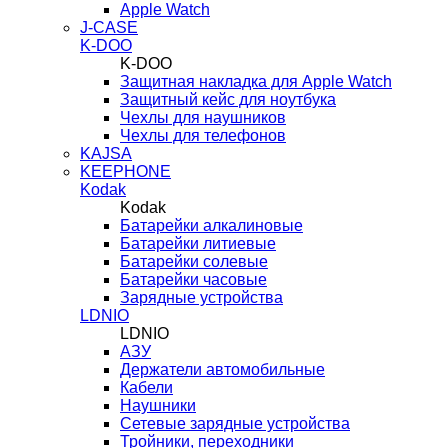
Apple Watch
J-CASE
K-DOO
K-DOO
Защитная накладка для Apple Watch
Защитный кейс для ноутбука
Чехлы для наушников
Чехлы для телефонов
KAJSA
KEEPHONE
Kodak
Kodak
Батарейки алкалиновые
Батарейки литиевые
Батарейки солевые
Батарейки часовые
Зарядные устройства
LDNIO
LDNIO
АЗУ
Держатели автомобильные
Кабели
Наушники
Сетевые зарядные устройства
Тройники, переходники