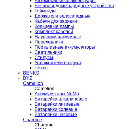
Автомобильные аксессуары
Беспроводные зарядные устройства
Геймпады
Держатели велосипедные
Кабели для зарядки
Кольцевые лампы
Комплект кабелей
Наушники вакуумные
Переходники
Портативные аккумуляторы
Светильники
Стилусы
Увлажнители воздуха
Чехлы
BENKS
BYZ
Camelion
Camelion
Аккумуляторы Ni-Mh
Батарейки алкалиновые
Батарейки литиевые
Батарейки солевые
Батарейки часовые
Charome
Charome