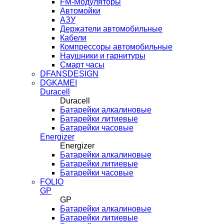
FM-Модуляторы
Автомойки
АЗУ
Держатели автомобильные
Кабели
Компрессоры автомобильные
Наушники и гарнитуры
Смарт часы
DFANSDESIGN
DGKAMEI
Duracell
Duracell
Батарейки алкалиновые
Батарейки литиевые
Батарейки часовые
Energizer
Energizer
Батарейки алкалиновые
Батарейки литиевые
Батарейки часовые
FOLIO
GP
GP
Батарейки алкалиновые
Батарейки литиевые