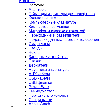
Borofone
Borofone
Адаптеры
Геймпады и триггеры для телефонов
Кольцевые лампы
Компьютерные клавиатуры
Компьютерные мышки
Микрофоны караоке с колонкой
Переходники и разветвители
Подставки для планшетов и телефонов
Смарт часы
Стенды
Чехлы
Зарядные устройства
Стекла
Держатели
Наушники и гарнитуры
AUX кабели
USB кабели
USB флешки
Power Bank
FM-модуляторы
Портативные колонки
Селфи-палки
Apple Watch