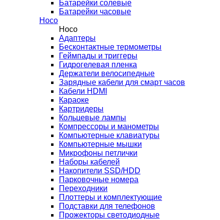
Батарейки солевые
Батарейки часовые
Hoco
Hoco
Адаптеры
Бесконтактные термометры
Геймпады и триггеры
Гидрогелевая пленка
Держатели велосипедные
Зарядные кабели для смарт часов
Кабели HDMI
Караоке
Картридеры
Кольцевые лампы
Компрессоры и манометры
Компьютерные клавиатуры
Компьютерные мышки
Микрофоны петлички
Наборы кабелей
Накопители SSD/HDD
Парковочные номера
Переходники
Плоттеры и комплектующие
Подставки для телефонов
Прожекторы светодиодные