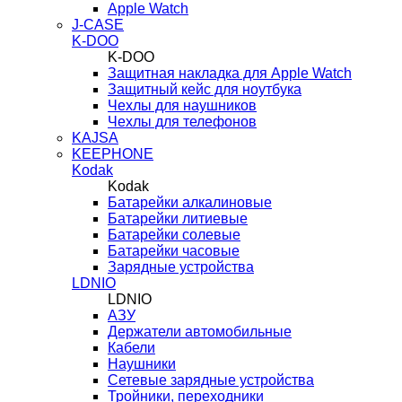
Apple Watch
J-CASE
K-DOO
K-DOO
Защитная накладка для Apple Watch
Защитный кейс для ноутбука
Чехлы для наушников
Чехлы для телефонов
KAJSA
KEEPHONE
Kodak
Kodak
Батарейки алкалиновые
Батарейки литиевые
Батарейки солевые
Батарейки часовые
Зарядные устройства
LDNIO
LDNIO
АЗУ
Держатели автомобильные
Кабели
Наушники
Сетевые зарядные устройства
Тройники, переходники