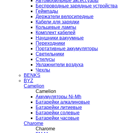
Автомобильные аксессуары
Беспроводные зарядные устройства
Геймпады
Держатели велосипедные
Кабели для зарядки
Кольцевые лампы
Комплект кабелей
Наушники вакуумные
Переходники
Портативные аккумуляторы
Светильники
Стилусы
Увлажнители воздуха
Чехлы
BENKS
BYZ
Camelion
Camelion
Аккумуляторы Ni-Mh
Батарейки алкалиновые
Батарейки литиевые
Батарейки солевые
Батарейки часовые
Charome
Charome