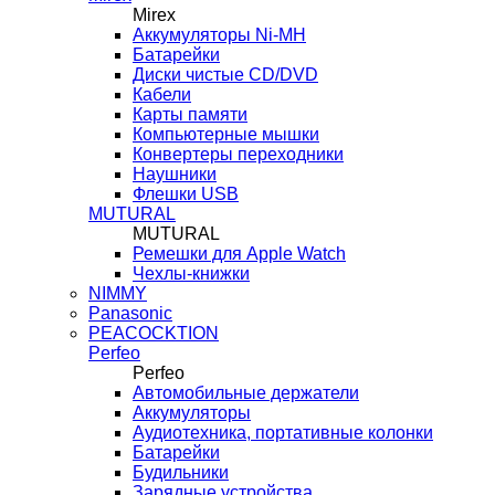
Mirex
Аккумуляторы Ni-MH
Батарейки
Диски чистые CD/DVD
Кабели
Карты памяти
Компьютерные мышки
Конвертеры переходники
Наушники
Флешки USB
MUTURAL
MUTURAL
Ремешки для Apple Watch
Чехлы-книжки
NIMMY
Panasonic
PEACOCKTION
Perfeo
Perfeo
Автомобильные держатели
Аккумуляторы
Аудиотехника, портативные колонки
Батарейки
Будильники
Зарядные устройства