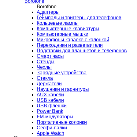
Borofone
Borofone
Адаптеры
Геймпады и триггеры для телефонов
Кольцевые лампы
Компьютерные клавиатуры
Компьютерные мышки
Микрофоны караоке с колонкой
Переходники и разветвители
Подставки для планшетов и телефонов
Смарт часы
Стенды
Чехлы
Зарядные устройства
Стекла
Держатели
Наушники и гарнитуры
AUX кабели
USB кабели
USB флешки
Power Bank
FM-модуляторы
Портативные колонки
Селфи-палки
Apple Watch