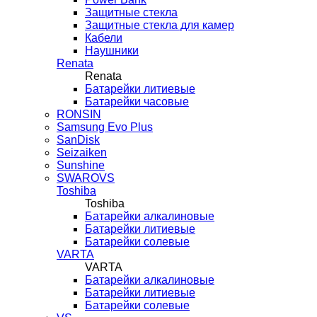
Защитные стекла
Защитные стекла для камер
Кабели
Наушники
Renata
Renata
Батарейки литиевые
Батарейки часовые
RONSIN
Samsung Evo Plus
SanDisk
Seizaiken
Sunshine
SWAROVS
Toshiba
Toshiba
Батарейки алкалиновые
Батарейки литиевые
Батарейки солевые
VARTA
VARTA
Батарейки алкалиновые
Батарейки литиевые
Батарейки солевые