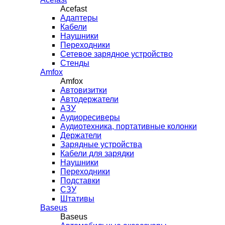
Acefast
Адаптеры
Кабели
Наушники
Переходники
Сетевое зарядное устройство
Стенды
Amfox
Amfox
Автовизитки
Автодержатели
АЗУ
Аудиоресиверы
Аудиотехника, портативные колонки
Держатели
Зарядные устройства
Кабели для зарядки
Наушники
Переходники
Подставки
СЗУ
Штативы
Baseus
Baseus