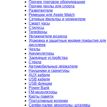
Прочее торговое оборудование
Прочие чехлы для спорта
Разветвители
Ремешки для Apple Watch
Сетевые фильтры и удлинители
Смарт часы
Стилусы
Телефоны
Увлажнители воздуха
Упаковка и защитные жидкие покрытия для
дисплеев
Чехлы
Аккумуляторы
Зарядные устройства
Стекла
Автомобильные держатели
Наушники и гарнитуры
AUX кабели
USB кабели
USB флешки
Power Bank
FM-модуляторы
Карты памяти
Портативные колонки
Селфи-палки, моноподы, штативы