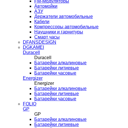
FM-Модуляторы
Автомойки
АЗУ
Держатели автомобильные
Кабели
Компрессоры автомобильные
Наушники и гарнитуры
Смарт часы
DFANSDESIGN
DGKAMEI
Duracell
Duracell
Батарейки алкалиновые
Батарейки литиевые
Батарейки часовые
Energizer
Energizer
Батарейки алкалиновые
Батарейки литиевые
Батарейки часовые
FOLIO
GP
GP
Батарейки алкалиновые
Батарейки литиевые