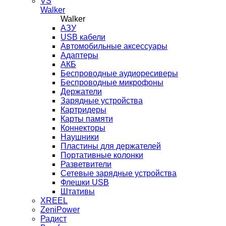
VS
Walker
Walker
AЗУ
USB кабели
Автомобильные аксессуары
Адаптеры
АКБ
Беспроводные аудиоресиверы
Беспроводные микрофоны
Держатели
Зарядные устройства
Картридеры
Карты памяти
Коннекторы
Наушники
Пластины для держателей
Портативные колонки
Разветвители
Сетевые зарядные устройства
Флешки USB
Штативы
XREEL
ZeniPower
Радист