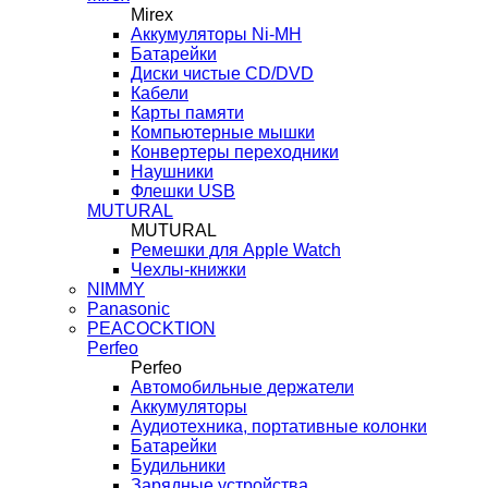
Mirex
Аккумуляторы Ni-MH
Батарейки
Диски чистые CD/DVD
Кабели
Карты памяти
Компьютерные мышки
Конвертеры переходники
Наушники
Флешки USB
MUTURAL
MUTURAL
Ремешки для Apple Watch
Чехлы-книжки
NIMMY
Panasonic
PEACOCKTION
Perfeo
Perfeo
Автомобильные держатели
Аккумуляторы
Аудиотехника, портативные колонки
Батарейки
Будильники
Зарядные устройства