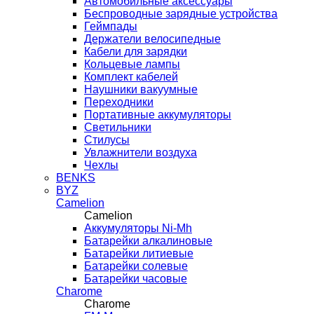
Автомобильные аксессуары
Беспроводные зарядные устройства
Геймпады
Держатели велосипедные
Кабели для зарядки
Кольцевые лампы
Комплект кабелей
Наушники вакуумные
Переходники
Портативные аккумуляторы
Светильники
Стилусы
Увлажнители воздуха
Чехлы
BENKS
BYZ
Camelion
Camelion
Аккумуляторы Ni-Mh
Батарейки алкалиновые
Батарейки литиевые
Батарейки солевые
Батарейки часовые
Charome
Charome