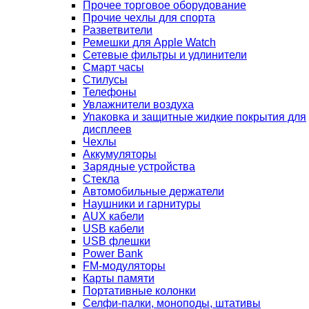
Прочее торговое оборудование
Прочие чехлы для спорта
Разветвители
Ремешки для Apple Watch
Сетевые фильтры и удлинители
Смарт часы
Стилусы
Телефоны
Увлажнители воздуха
Упаковка и защитные жидкие покрытия для
дисплеев
Чехлы
Аккумуляторы
Зарядные устройства
Стекла
Автомобильные держатели
Наушники и гарнитуры
AUX кабели
USB кабели
USB флешки
Power Bank
FM-модуляторы
Карты памяти
Портативные колонки
Селфи-палки, моноподы, штативы