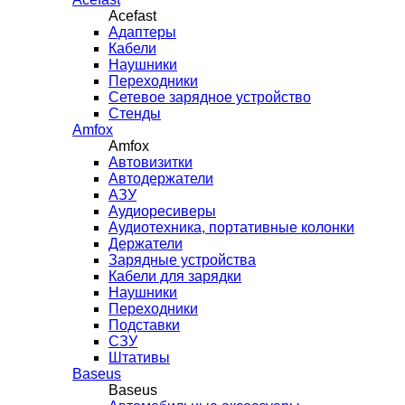
Acefast
Адаптеры
Кабели
Наушники
Переходники
Сетевое зарядное устройство
Стенды
Amfox
Amfox
Автовизитки
Автодержатели
АЗУ
Аудиоресиверы
Аудиотехника, портативные колонки
Держатели
Зарядные устройства
Кабели для зарядки
Наушники
Переходники
Подставки
СЗУ
Штативы
Baseus
Baseus