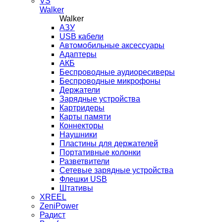
VS
Walker
Walker
AЗУ
USB кабели
Автомобильные аксессуары
Адаптеры
АКБ
Беспроводные аудиоресиверы
Беспроводные микрофоны
Держатели
Зарядные устройства
Картридеры
Карты памяти
Коннекторы
Наушники
Пластины для держателей
Портативные колонки
Разветвители
Сетевые зарядные устройства
Флешки USB
Штативы
XREEL
ZeniPower
Радист