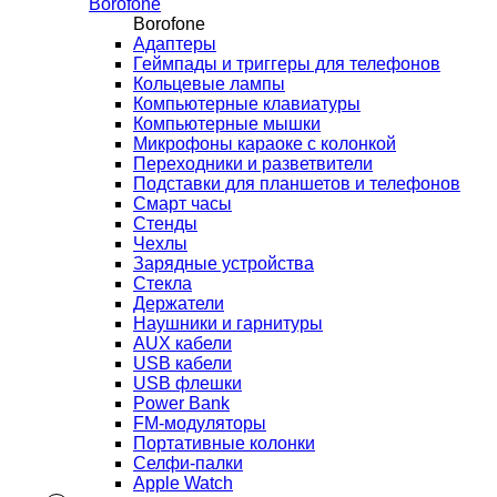
Borofone
Borofone
Адаптеры
Геймпады и триггеры для телефонов
Кольцевые лампы
Компьютерные клавиатуры
Компьютерные мышки
Микрофоны караоке с колонкой
Переходники и разветвители
Подставки для планшетов и телефонов
Смарт часы
Стенды
Чехлы
Зарядные устройства
Стекла
Держатели
Наушники и гарнитуры
AUX кабели
USB кабели
USB флешки
Power Bank
FM-модуляторы
Портативные колонки
Селфи-палки
Apple Watch