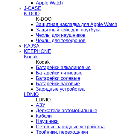
Apple Watch
J-CASE
K-DOO
K-DOO
Защитная накладка для Apple Watch
Защитный кейс для ноутбука
Чехлы для наушников
Чехлы для телефонов
KAJSA
KEEPHONE
Kodak
Kodak
Батарейки алкалиновые
Батарейки литиевые
Батарейки солевые
Батарейки часовые
Зарядные устройства
LDNIO
LDNIO
АЗУ
Держатели автомобильные
Кабели
Наушники
Сетевые зарядные устройства
Тройники, переходники