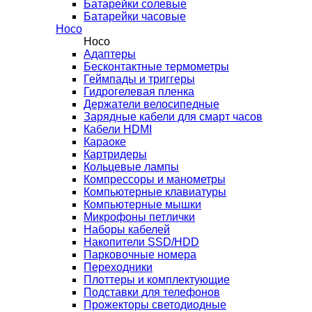
Батарейки солевые
Батарейки часовые
Hoco
Hoco
Адаптеры
Бесконтактные термометры
Геймпады и триггеры
Гидрогелевая пленка
Держатели велосипедные
Зарядные кабели для смарт часов
Кабели HDMI
Караоке
Картридеры
Кольцевые лампы
Компрессоры и манометры
Компьютерные клавиатуры
Компьютерные мышки
Микрофоны петлички
Наборы кабелей
Накопители SSD/HDD
Парковочные номера
Переходники
Плоттеры и комплектующие
Подставки для телефонов
Прожекторы светодиодные