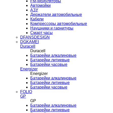
FM-Модуляторы
Автомойки
АЗУ
Держатели автомобильные
Кабели
Компрессоры автомобильные
Наушники и гарнитуры
Смарт часы
DFANSDESIGN
DGKAMEI
Duracell
Duracell
Батарейки алкалиновые
Батарейки литиевые
Батарейки часовые
Energizer
Energizer
Батарейки алкалиновые
Батарейки литиевые
Батарейки часовые
FOLIO
GP
GP
Батарейки алкалиновые
Батарейки литиевые