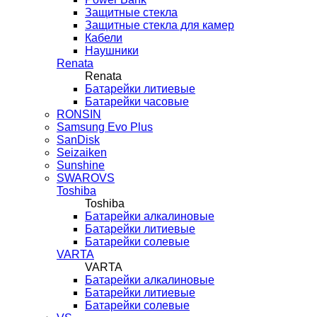
Защитные стекла
Защитные стекла для камер
Кабели
Наушники
Renata
Renata
Батарейки литиевые
Батарейки часовые
RONSIN
Samsung Evo Plus
SanDisk
Seizaiken
Sunshine
SWAROVS
Toshiba
Toshiba
Батарейки алкалиновые
Батарейки литиевые
Батарейки солевые
VARTA
VARTA
Батарейки алкалиновые
Батарейки литиевые
Батарейки солевые