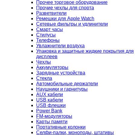
Прочее торговое оборудование
Прочие чехлы для спорта
Разветвители
Ремешки для Apple Watch
Сетевые фильтры и удлинители
Смарт часы
Стилусы
Телефоны
Увлажнители воздуха
Упаковка и защитные жидкие покрытия для
дисплеев
Чехлы
Аккумуляторы
Зарядные устройства
Стекла
Автомобильные держатели
Наушники и гарнитуры
AUX кабели
USB кабели
USB флешки
Power Bank
FM-модуляторы
Карты памяти
Портативные колонки
Селфи-палки, моноподы, штативы