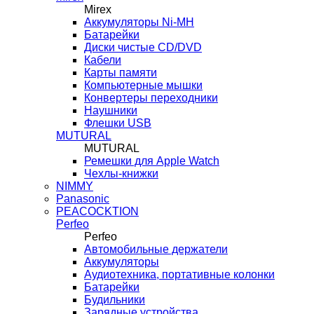
Mirex
Аккумуляторы Ni-MH
Батарейки
Диски чистые CD/DVD
Кабели
Карты памяти
Компьютерные мышки
Конвертеры переходники
Наушники
Флешки USB
MUTURAL
MUTURAL
Ремешки для Apple Watch
Чехлы-книжки
NIMMY
Panasonic
PEACOCKTION
Perfeo
Perfeo
Автомобильные держатели
Аккумуляторы
Аудиотехника, портативные колонки
Батарейки
Будильники
Зарядные устройства