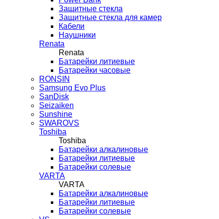
Защитные стекла
Защитные стекла для камер
Кабели
Наушники
Renata
Renata
Батарейки литиевые
Батарейки часовые
RONSIN
Samsung Evo Plus
SanDisk
Seizaiken
Sunshine
SWAROVS
Toshiba
Toshiba
Батарейки алкалиновые
Батарейки литиевые
Батарейки солевые
VARTA
VARTA
Батарейки алкалиновые
Батарейки литиевые
Батарейки солевые