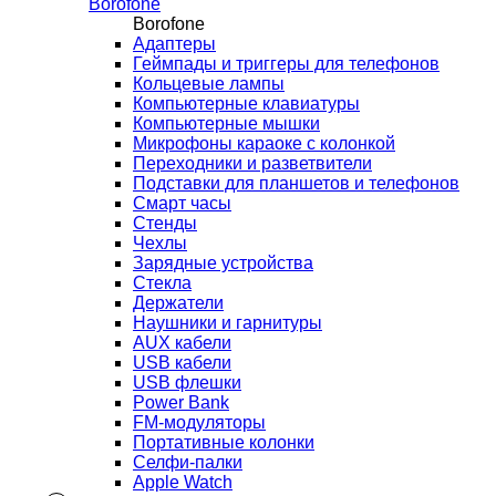
Borofone
Borofone
Адаптеры
Геймпады и триггеры для телефонов
Кольцевые лампы
Компьютерные клавиатуры
Компьютерные мышки
Микрофоны караоке с колонкой
Переходники и разветвители
Подставки для планшетов и телефонов
Смарт часы
Стенды
Чехлы
Зарядные устройства
Стекла
Держатели
Наушники и гарнитуры
AUX кабели
USB кабели
USB флешки
Power Bank
FM-модуляторы
Портативные колонки
Селфи-палки
Apple Watch