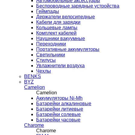
Автомобильные аксессуары
Беспроводные зарядные устройства
Геймпады
Держатели велосипедные
Кабели для зарядки
Кольцевые лампы
Комплект кабелей
Наушники вакуумные
Переходники
Портативные аккумуляторы
Светильники
Стилусы
Увлажнители воздуха
Чехлы
BENKS
BYZ
Camelion
Camelion
Аккумуляторы Ni-Mh
Батарейки алкалиновые
Батарейки литиевые
Батарейки солевые
Батарейки часовые
Charome
Charome