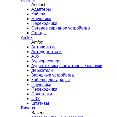
Acefast
Адаптеры
Кабели
Наушники
Переходники
Сетевое зарядное устройство
Стенды
Amfox
Amfox
Автовизитки
Автодержатели
АЗУ
Аудиоресиверы
Аудиотехника, портативные колонки
Держатели
Зарядные устройства
Кабели для зарядки
Наушники
Переходники
Подставки
СЗУ
Штативы
Baseus
Baseus