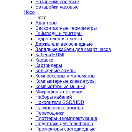
Батарейки солевые
Батарейки часовые
Hoco
Hoco
Адаптеры
Бесконтактные термометры
Геймпады и триггеры
Гидрогелевая пленка
Держатели велосипедные
Зарядные кабели для смарт часов
Кабели HDMI
Караоке
Картридеры
Кольцевые лампы
Компрессоры и манометры
Компьютерные клавиатуры
Компьютерные мышки
Микрофоны петлички
Наборы кабелей
Накопители SSD/HDD
Парковочные номера
Переходники
Плоттеры и комплектующие
Подставки для телефонов
Прожекторы светодиодные