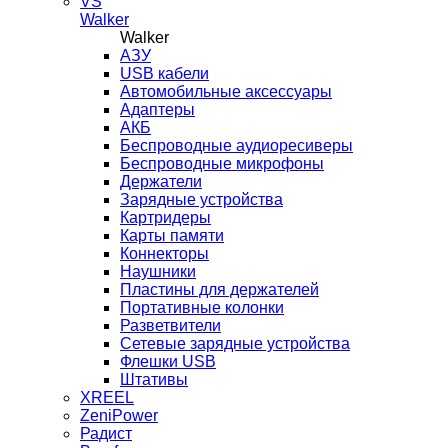
VS
Walker
Walker
AЗУ
USB кабели
Автомобильные аксессуары
Адаптеры
АКБ
Беспроводные аудиоресиверы
Беспроводные микрофоны
Держатели
Зарядные устройства
Картридеры
Карты памяти
Коннекторы
Наушники
Пластины для держателей
Портативные колонки
Разветвители
Сетевые зарядные устройства
Флешки USB
Штативы
XREEL
ZeniPower
Радист