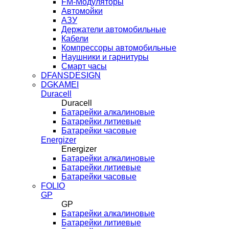
FM-Модуляторы
Автомойки
АЗУ
Держатели автомобильные
Кабели
Компрессоры автомобильные
Наушники и гарнитуры
Смарт часы
DFANSDESIGN
DGKAMEI
Duracell
Duracell
Батарейки алкалиновые
Батарейки литиевые
Батарейки часовые
Energizer
Energizer
Батарейки алкалиновые
Батарейки литиевые
Батарейки часовые
FOLIO
GP
GP
Батарейки алкалиновые
Батарейки литиевые