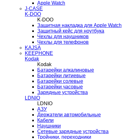
Apple Watch
J-CASE
K-DOO
K-DOO
Защитная накладка для Apple Watch
Защитный кейс для ноутбука
Чехлы для наушников
Чехлы для телефонов
KAJSA
KEEPHONE
Kodak
Kodak
Батарейки алкалиновые
Батарейки литиевые
Батарейки солевые
Батарейки часовые
Зарядные устройства
LDNIO
LDNIO
АЗУ
Держатели автомобильные
Кабели
Наушники
Сетевые зарядные устройства
Тройники, переходники