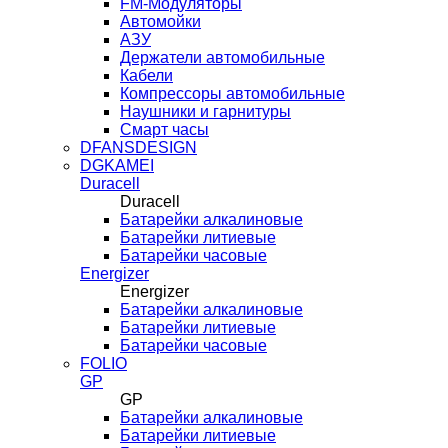
FM-Модуляторы
Автомойки
АЗУ
Держатели автомобильные
Кабели
Компрессоры автомобильные
Наушники и гарнитуры
Смарт часы
DFANSDESIGN
DGKAMEI
Duracell
Duracell
Батарейки алкалиновые
Батарейки литиевые
Батарейки часовые
Energizer
Energizer
Батарейки алкалиновые
Батарейки литиевые
Батарейки часовые
FOLIO
GP
GP
Батарейки алкалиновые
Батарейки литиевые