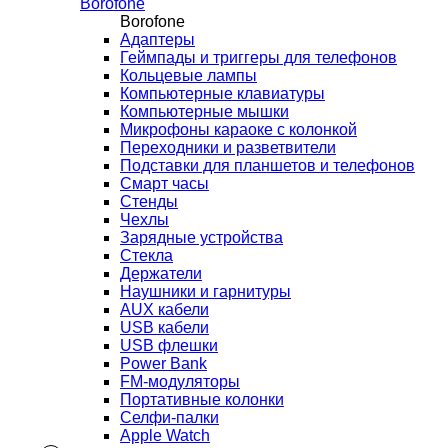
Borofone
Borofone
Адаптеры
Геймпады и триггеры для телефонов
Кольцевые лампы
Компьютерные клавиатуры
Компьютерные мышки
Микрофоны караоке с колонкой
Переходники и разветвители
Подставки для планшетов и телефонов
Смарт часы
Стенды
Чехлы
Зарядные устройства
Стекла
Держатели
Наушники и гарнитуры
AUX кабели
USB кабели
USB флешки
Power Bank
FM-модуляторы
Портативные колонки
Селфи-палки
Apple Watch