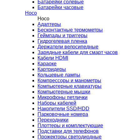
Батарейки солевые
Батарейки часовые
Hoco
Hoco
Адаптеры
Бесконтактные термометры
Геймпады и триггеры
Гидрогелевая пленка
Держатели велосипедные
Зарядные кабели для смарт часов
Кабели HDMI
Караоке
Картридеры
Кольцевые лампы
Компрессоры и манометры
Компьютерные клавиатуры
Компьютерные мышки
Микрофоны петлички
Наборы кабелей
Накопители SSD/HDD
Парковочные номера
Переходники
Плоттеры и комплектующие
Подставки для телефонов
Прожекторы светодиодные