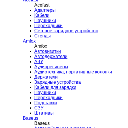
Acefast
Адаптеры
Кабели
Наушники
Переходники
Сетевое зарядное устройство
Стенды
Amfox
Amfox
Автовизитки
Автодержатели
АЗУ
Аудиоресиверы
Аудиотехника, портативные колонки
Держатели
Зарядные устройства
Кабели для зарядки
Наушники
Переходники
Подставки
СЗУ
Штативы
Baseus
Baseus