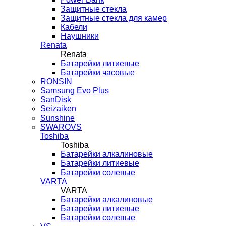
Защитные стекла
Защитные стекла для камер
Кабели
Наушники
Renata
Renata
Батарейки литиевые
Батарейки часовые
RONSIN
Samsung Evo Plus
SanDisk
Seizaiken
Sunshine
SWAROVS
Toshiba
Toshiba
Батарейки алкалиновые
Батарейки литиевые
Батарейки солевые
VARTA
VARTA
Батарейки алкалиновые
Батарейки литиевые
Батарейки солевые