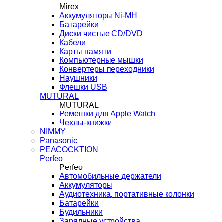
Mirex
Аккумуляторы Ni-MH
Батарейки
Диски чистые CD/DVD
Кабели
Карты памяти
Компьютерные мышки
Конвертеры переходники
Наушники
Флешки USB
MUTURAL
MUTURAL
Ремешки для Apple Watch
Чехлы-книжки
NIMMY
Panasonic
PEACOCKTION
Perfeo
Perfeo
Автомобильные держатели
Аккумуляторы
Аудиотехника, портативные колонки
Батарейки
Будильники
Зарядные устройства