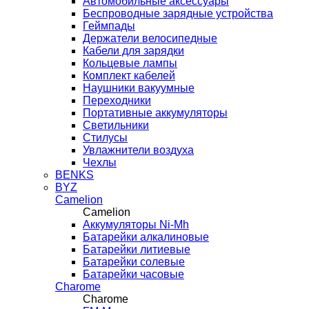
Автомобильные аксессуары
Беспроводные зарядные устройства
Геймпады
Держатели велосипедные
Кабели для зарядки
Кольцевые лампы
Комплект кабелей
Наушники вакуумные
Переходники
Портативные аккумуляторы
Светильники
Стилусы
Увлажнители воздуха
Чехлы
BENKS
BYZ
Camelion
Camelion
Аккумуляторы Ni-Mh
Батарейки алкалиновые
Батарейки литиевые
Батарейки солевые
Батарейки часовые
Charome
Charome