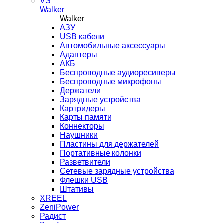
VS
Walker
Walker
AЗУ
USB кабели
Автомобильные аксессуары
Адаптеры
АКБ
Беспроводные аудиоресиверы
Беспроводные микрофоны
Держатели
Зарядные устройства
Картридеры
Карты памяти
Коннекторы
Наушники
Пластины для держателей
Портативные колонки
Разветвители
Сетевые зарядные устройства
Флешки USB
Штативы
XREEL
ZeniPower
Радист