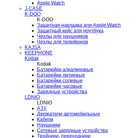
Apple Watch
J-CASE
K-DOO
K-DOO
Защитная накладка для Apple Watch
Защитный кейс для ноутбука
Чехлы для наушников
Чехлы для телефонов
KAJSA
KEEPHONE
Kodak
Kodak
Батарейки алкалиновые
Батарейки литиевые
Батарейки солевые
Батарейки часовые
Зарядные устройства
LDNIO
LDNIO
АЗУ
Держатели автомобильные
Кабели
Наушники
Сетевые зарядные устройства
Тройники, переходники