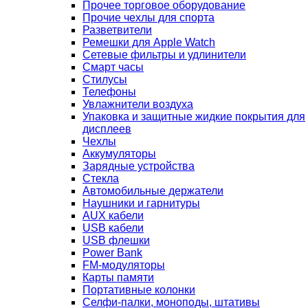
Прочее торговое оборудование
Прочие чехлы для спорта
Разветвители
Ремешки для Apple Watch
Сетевые фильтры и удлинители
Смарт часы
Стилусы
Телефоны
Увлажнители воздуха
Упаковка и защитные жидкие покрытия для
дисплеев
Чехлы
Аккумуляторы
Зарядные устройства
Стекла
Автомобильные держатели
Наушники и гарнитуры
AUX кабели
USB кабели
USB флешки
Power Bank
FM-модуляторы
Карты памяти
Портативные колонки
Селфи-палки, моноподы, штативы