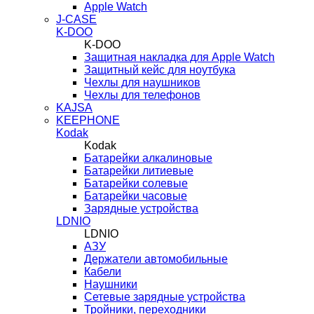
Apple Watch
J-CASE
K-DOO
K-DOO
Защитная накладка для Apple Watch
Защитный кейс для ноутбука
Чехлы для наушников
Чехлы для телефонов
KAJSA
KEEPHONE
Kodak
Kodak
Батарейки алкалиновые
Батарейки литиевые
Батарейки солевые
Батарейки часовые
Зарядные устройства
LDNIO
LDNIO
АЗУ
Держатели автомобильные
Кабели
Наушники
Сетевые зарядные устройства
Тройники, переходники