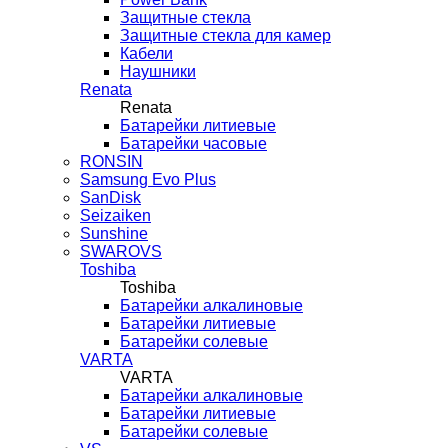
Защитные стекла
Защитные стекла для камер
Кабели
Наушники
Renata
Renata
Батарейки литиевые
Батарейки часовые
RONSIN
Samsung Evo Plus
SanDisk
Seizaiken
Sunshine
SWAROVS
Toshiba
Toshiba
Батарейки алкалиновые
Батарейки литиевые
Батарейки солевые
VARTA
VARTA
Батарейки алкалиновые
Батарейки литиевые
Батарейки солевые