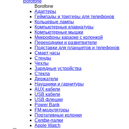
Borofone
Borofone
Адаптеры
Геймпады и триггеры для телефонов
Кольцевые лампы
Компьютерные клавиатуры
Компьютерные мышки
Микрофоны караоке с колонкой
Переходники и разветвители
Подставки для планшетов и телефонов
Смарт часы
Стенды
Чехлы
Зарядные устройства
Стекла
Держатели
Наушники и гарнитуры
AUX кабели
USB кабели
USB флешки
Power Bank
FM-модуляторы
Портативные колонки
Селфи-палки
Apple Watch