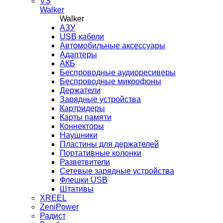
VS
Walker
Walker
AЗУ
USB кабели
Автомобильные аксессуары
Адаптеры
АКБ
Беспроводные аудиоресиверы
Беспроводные микрофоны
Держатели
Зарядные устройства
Картридеры
Карты памяти
Коннекторы
Наушники
Пластины для держателей
Портативные колонки
Разветвители
Сетевые зарядные устройства
Флешки USB
Штативы
XREEL
ZeniPower
Радист