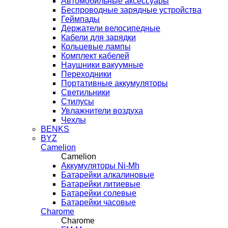
Автомобильные аксессуары
Беспроводные зарядные устройства
Геймпады
Держатели велосипедные
Кабели для зарядки
Кольцевые лампы
Комплект кабелей
Наушники вакуумные
Переходники
Портативные аккумуляторы
Светильники
Стилусы
Увлажнители воздуха
Чехлы
BENKS
BYZ
Camelion
Camelion
Аккумуляторы Ni-Mh
Батарейки алкалиновые
Батарейки литиевые
Батарейки солевые
Батарейки часовые
Charome
Charome