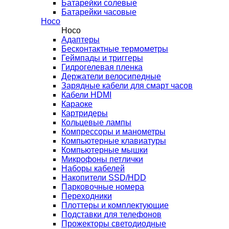
Батарейки солевые
Батарейки часовые
Hoco
Hoco
Адаптеры
Бесконтактные термометры
Геймпады и триггеры
Гидрогелевая пленка
Держатели велосипедные
Зарядные кабели для смарт часов
Кабели HDMI
Караоке
Картридеры
Кольцевые лампы
Компрессоры и манометры
Компьютерные клавиатуры
Компьютерные мышки
Микрофоны петлички
Наборы кабелей
Накопители SSD/HDD
Парковочные номера
Переходники
Плоттеры и комплектующие
Подставки для телефонов
Прожекторы светодиодные