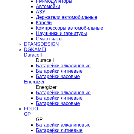
FM-Модуляторы
Автомойки
АЗУ
Держатели автомобильные
Кабели
Компрессоры автомобильные
Наушники и гарнитуры
Смарт часы
DFANSDESIGN
DGKAMEI
Duracell
Duracell
Батарейки алкалиновые
Батарейки литиевые
Батарейки часовые
Energizer
Energizer
Батарейки алкалиновые
Батарейки литиевые
Батарейки часовые
FOLIO
GP
GP
Батарейки алкалиновые
Батарейки литиевые