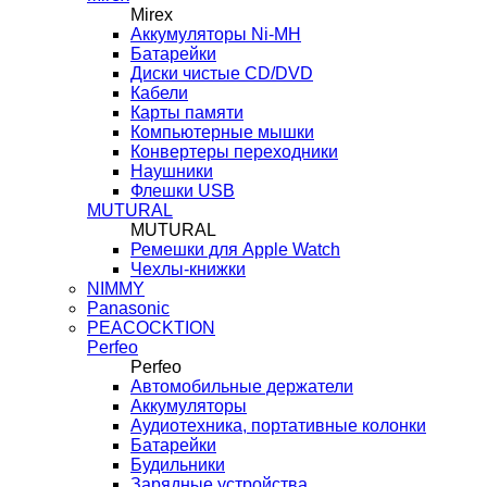
Mirex
Аккумуляторы Ni-MH
Батарейки
Диски чистые CD/DVD
Кабели
Карты памяти
Компьютерные мышки
Конвертеры переходники
Наушники
Флешки USB
MUTURAL
MUTURAL
Ремешки для Apple Watch
Чехлы-книжки
NIMMY
Panasonic
PEACOCKTION
Perfeo
Perfeo
Автомобильные держатели
Аккумуляторы
Аудиотехника, портативные колонки
Батарейки
Будильники
Зарядные устройства