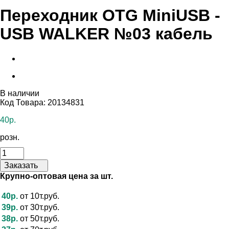
Переходник OTG MiniUSB -
USB WALKER №03 кабель
В наличии
Код Товара: 20134831
40р.
розн.
Заказать
Крупно-оптовая цена за шт.
40р.
от 10т.руб.
39р.
от 30т.руб.
38р.
от 50т.руб.