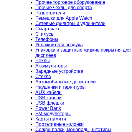
Прочее торговое оборудование
Прочие чехлы для спорта
Разветвители
Ремешки для Apple Watch
Сетевые фильтры и удлинители
Смарт часы
Стилусы
Телефоны
Увлажнители воздуха
Упаковка и защитные жидкие покрытия для
дисплеев
Чехлы
Аккумуляторы
Зарядные устройства
Стекла
Автомобильные держатели
Наушники и гарнитуры
AUX кабели
USB кабели
USB флешки
Power Bank
FM-модуляторы
Карты памяти
Портативные колонки
Селфи-палки, моноподы, штативы