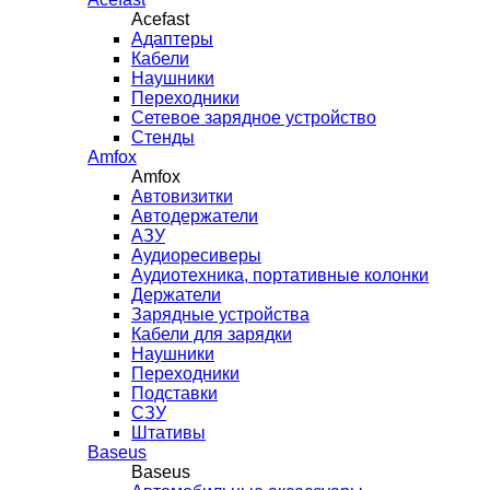
Acefast
Адаптеры
Кабели
Наушники
Переходники
Сетевое зарядное устройство
Стенды
Amfox
Amfox
Автовизитки
Автодержатели
АЗУ
Аудиоресиверы
Аудиотехника, портативные колонки
Держатели
Зарядные устройства
Кабели для зарядки
Наушники
Переходники
Подставки
СЗУ
Штативы
Baseus
Baseus