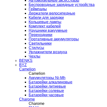
Автомобильные аксессуары
Беспроводные зарядные устройства
Геймпады
Держатели велосипедные
Кабели для зарядки
Кольцевые лампы
Комплект кабелей
Наушники вакуумные
Переходники
Портативные аккумуляторы
Светильники
Стилусы
Увлажнители воздуха
Чехлы
BENKS
BYZ
Camelion
Camelion
Аккумуляторы Ni-Mh
Батарейки алкалиновые
Батарейки литиевые
Батарейки солевые
Батарейки часовые
Charome
Charome