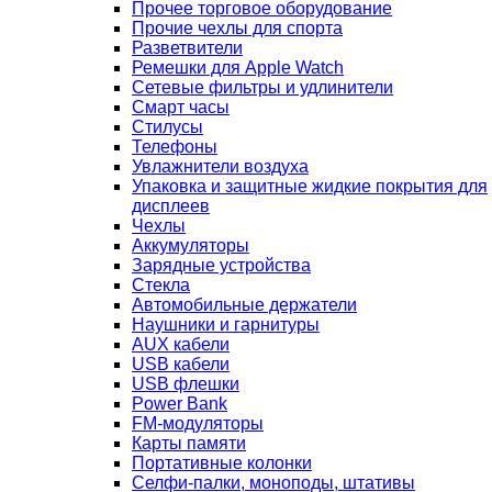
Прочее торговое оборудование
Прочие чехлы для спорта
Разветвители
Ремешки для Apple Watch
Сетевые фильтры и удлинители
Смарт часы
Стилусы
Телефоны
Увлажнители воздуха
Упаковка и защитные жидкие покрытия для
дисплеев
Чехлы
Аккумуляторы
Зарядные устройства
Стекла
Автомобильные держатели
Наушники и гарнитуры
AUX кабели
USB кабели
USB флешки
Power Bank
FM-модуляторы
Карты памяти
Портативные колонки
Селфи-палки, моноподы, штативы