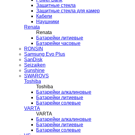
Защитные стекла
Защитные стекла для камер
Кабели
Наушники
Renata
Renata
Батарейки литиевые
Батарейки часовые
RONSIN
Samsung Evo Plus
SanDisk
Seizaiken
Sunshine
SWAROVS
Toshiba
Toshiba
Батарейки алкалиновые
Батарейки литиевые
Батарейки солевые
VARTA
VARTA
Батарейки алкалиновые
Батарейки литиевые
Батарейки солевые