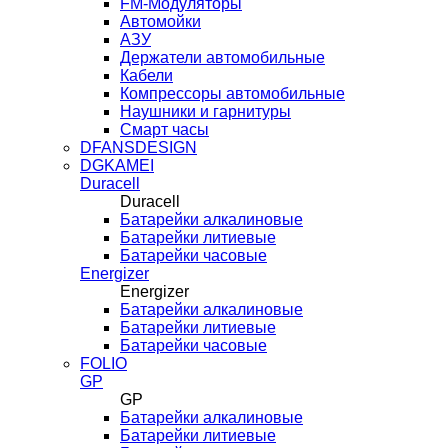
FM-Модуляторы
Автомойки
АЗУ
Держатели автомобильные
Кабели
Компрессоры автомобильные
Наушники и гарнитуры
Смарт часы
DFANSDESIGN
DGKAMEI
Duracell
Duracell
Батарейки алкалиновые
Батарейки литиевые
Батарейки часовые
Energizer
Energizer
Батарейки алкалиновые
Батарейки литиевые
Батарейки часовые
FOLIO
GP
GP
Батарейки алкалиновые
Батарейки литиевые