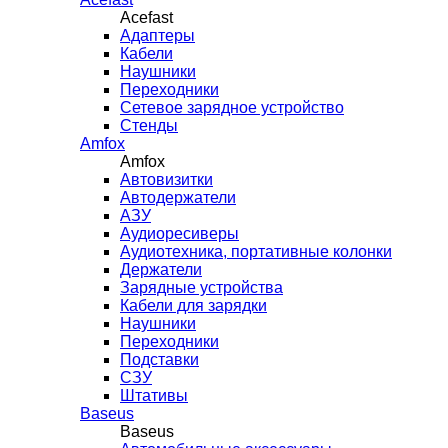
Acefast
Адаптеры
Кабели
Наушники
Переходники
Сетевое зарядное устройство
Стенды
Amfox
Amfox
Автовизитки
Автодержатели
АЗУ
Аудиоресиверы
Аудиотехника, портативные колонки
Держатели
Зарядные устройства
Кабели для зарядки
Наушники
Переходники
Подставки
СЗУ
Штативы
Baseus
Baseus