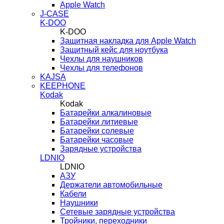
Apple Watch
J-CASE
K-DOO
K-DOO
Защитная накладка для Apple Watch
Защитный кейс для ноутбука
Чехлы для наушников
Чехлы для телефонов
KAJSA
KEEPHONE
Kodak
Kodak
Батарейки алкалиновые
Батарейки литиевые
Батарейки солевые
Батарейки часовые
Зарядные устройства
LDNIO
LDNIO
АЗУ
Держатели автомобильные
Кабели
Наушники
Сетевые зарядные устройства
Тройники, переходники