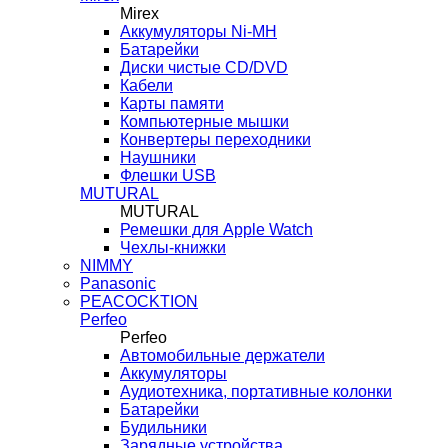
Mirex
Аккумуляторы Ni-MH
Батарейки
Диски чистые CD/DVD
Кабели
Карты памяти
Компьютерные мышки
Конвертеры переходники
Наушники
Флешки USB
MUTURAL
MUTURAL
Ремешки для Apple Watch
Чехлы-книжки
NIMMY
Panasonic
PEACOCKTION
Perfeo
Perfeo
Автомобильные держатели
Аккумуляторы
Аудиотехника, портативные колонки
Батарейки
Будильники
Зарядные устройства