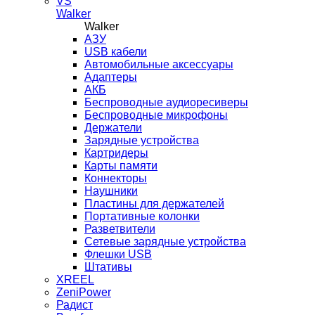
VS
Walker
Walker
AЗУ
USB кабели
Автомобильные аксессуары
Адаптеры
АКБ
Беспроводные аудиоресиверы
Беспроводные микрофоны
Держатели
Зарядные устройства
Картридеры
Карты памяти
Коннекторы
Наушники
Пластины для держателей
Портативные колонки
Разветвители
Сетевые зарядные устройства
Флешки USB
Штативы
XREEL
ZeniPower
Радист