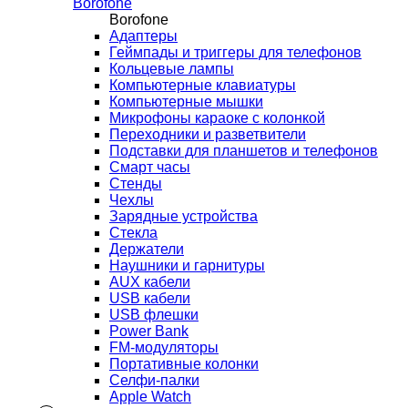
Borofone
Borofone
Адаптеры
Геймпады и триггеры для телефонов
Кольцевые лампы
Компьютерные клавиатуры
Компьютерные мышки
Микрофоны караоке с колонкой
Переходники и разветвители
Подставки для планшетов и телефонов
Смарт часы
Стенды
Чехлы
Зарядные устройства
Стекла
Держатели
Наушники и гарнитуры
AUX кабели
USB кабели
USB флешки
Power Bank
FM-модуляторы
Портативные колонки
Селфи-палки
Apple Watch