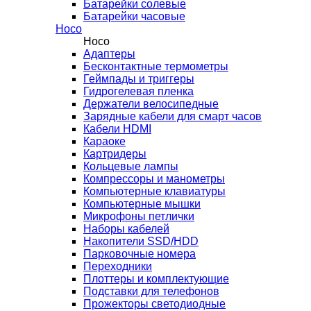
Батарейки солевые
Батарейки часовые
Hoco
Hoco
Адаптеры
Бесконтактные термометры
Геймпады и триггеры
Гидрогелевая пленка
Держатели велосипедные
Зарядные кабели для смарт часов
Кабели HDMI
Караоке
Картридеры
Кольцевые лампы
Компрессоры и манометры
Компьютерные клавиатуры
Компьютерные мышки
Микрофоны петлички
Наборы кабелей
Накопители SSD/HDD
Парковочные номера
Переходники
Плоттеры и комплектующие
Подставки для телефонов
Прожекторы светодиодные