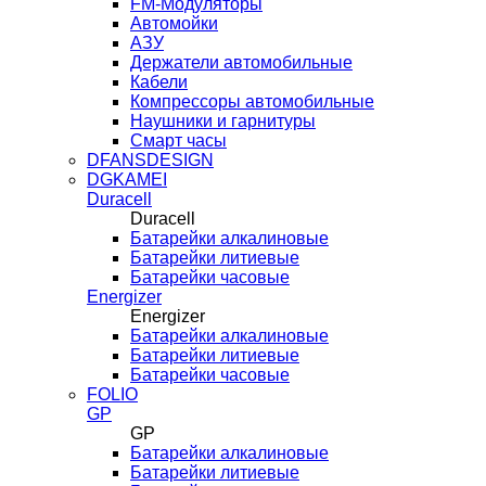
FM-Модуляторы
Автомойки
АЗУ
Держатели автомобильные
Кабели
Компрессоры автомобильные
Наушники и гарнитуры
Смарт часы
DFANSDESIGN
DGKAMEI
Duracell
Duracell
Батарейки алкалиновые
Батарейки литиевые
Батарейки часовые
Energizer
Energizer
Батарейки алкалиновые
Батарейки литиевые
Батарейки часовые
FOLIO
GP
GP
Батарейки алкалиновые
Батарейки литиевые