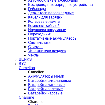
Автомобильные аксессуары
Беспроводные зарядные устройства
Геймпады
Держатели велосипедные
Кабели для зарядки
Кольцевые лампы
Комплект кабелей
Наушники вакуумные
Переходники
Портативные аккумуляторы
Светильники
Стилусы
Увлажнители воздуха
Чехлы
BENKS
BYZ
Camelion
Camelion
Аккумуляторы Ni-Mh
Батарейки алкалиновые
Батарейки литиевые
Батарейки солевые
Батарейки часовые
Charome
Charome