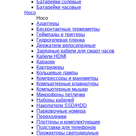
Батарейки солевые
Батарейки часовые
Hoco
Hoco
Адаптеры
Бесконтактные термометры
Геймпады и триггеры
Гидрогелевая пленка
Держатели велосипедные
Зарядные кабели для смарт часов
Кабели HDMI
Караоке
Картридеры
Кольцевые лампы
Компрессоры и манометры
Компьютерные клавиатуры
Компьютерные мышки
Микрофоны петлички
Наборы кабелей
Накопители SSD/HDD
Парковочные номера
Переходники
Плоттеры и комплектующие
Подставки для телефонов
Прожекторы светодиодные