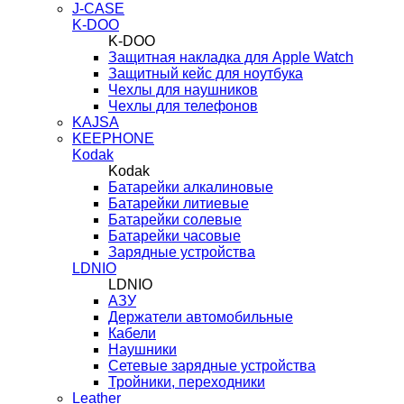
J-CASE
K-DOO
K-DOO
Защитная накладка для Apple Watch
Защитный кейс для ноутбука
Чехлы для наушников
Чехлы для телефонов
KAJSA
KEEPHONE
Kodak
Kodak
Батарейки алкалиновые
Батарейки литиевые
Батарейки солевые
Батарейки часовые
Зарядные устройства
LDNIO
LDNIO
АЗУ
Держатели автомобильные
Кабели
Наушники
Сетевые зарядные устройства
Тройники, переходники
Leather