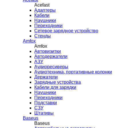
Acefast
Адаптеры
Кабели
Наушники
Переходники
Сетевое зарядное устройство
Стенды
Amfox
Amfox
Автовизитки
Автодержатели
АЗУ
Аудиоресиверы
Аудиотехника, портативные колонки
Держатели
Зарядные устройства
Кабели для зарядки
Наушники
Переходники
Подставки
СЗУ
Штативы
Baseus
Baseus