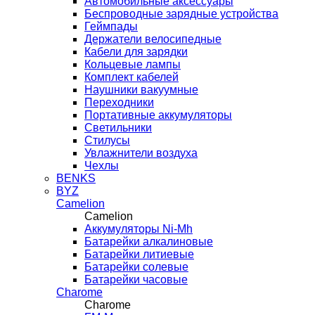
Автомобильные аксессуары
Беспроводные зарядные устройства
Геймпады
Держатели велосипедные
Кабели для зарядки
Кольцевые лампы
Комплект кабелей
Наушники вакуумные
Переходники
Портативные аккумуляторы
Светильники
Стилусы
Увлажнители воздуха
Чехлы
BENKS
BYZ
Camelion
Camelion
Аккумуляторы Ni-Mh
Батарейки алкалиновые
Батарейки литиевые
Батарейки солевые
Батарейки часовые
Charome
Charome