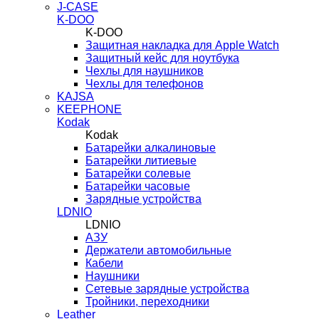
J-CASE
K-DOO
K-DOO
Защитная накладка для Apple Watch
Защитный кейс для ноутбука
Чехлы для наушников
Чехлы для телефонов
KAJSA
KEEPHONE
Kodak
Kodak
Батарейки алкалиновые
Батарейки литиевые
Батарейки солевые
Батарейки часовые
Зарядные устройства
LDNIO
LDNIO
АЗУ
Держатели автомобильные
Кабели
Наушники
Сетевые зарядные устройства
Тройники, переходники
Leather