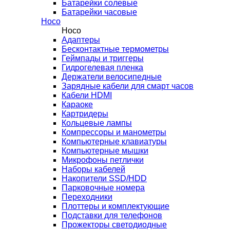
Батарейки солевые
Батарейки часовые
Hoco
Hoco
Адаптеры
Бесконтактные термометры
Геймпады и триггеры
Гидрогелевая пленка
Держатели велосипедные
Зарядные кабели для смарт часов
Кабели HDMI
Караоке
Картридеры
Кольцевые лампы
Компрессоры и манометры
Компьютерные клавиатуры
Компьютерные мышки
Микрофоны петлички
Наборы кабелей
Накопители SSD/HDD
Парковочные номера
Переходники
Плоттеры и комплектующие
Подставки для телефонов
Прожекторы светодиодные