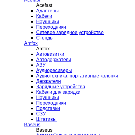
Acefast
Адаптеры
Кабели
Наушники
Переходники
Сетевое зарядное устройство
Стенды
Amfox
Amfox
Автовизитки
Автодержатели
АЗУ
Аудиоресиверы
Аудиотехника, портативные колонки
Держатели
Зарядные устройства
Кабели для зарядки
Наушники
Переходники
Подставки
СЗУ
Штативы
Baseus
Baseus