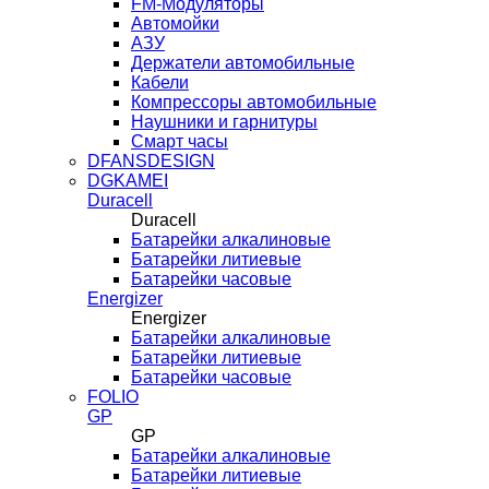
FM-Модуляторы
Автомойки
АЗУ
Держатели автомобильные
Кабели
Компрессоры автомобильные
Наушники и гарнитуры
Смарт часы
DFANSDESIGN
DGKAMEI
Duracell
Duracell
Батарейки алкалиновые
Батарейки литиевые
Батарейки часовые
Energizer
Energizer
Батарейки алкалиновые
Батарейки литиевые
Батарейки часовые
FOLIO
GP
GP
Батарейки алкалиновые
Батарейки литиевые