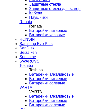
Защитные стекла
Защитные стекла для камер
Кабели
Наушники
Renata
Renata
Батарейки литиевые
Батарейки часовые
RONSIN
Samsung Evo Plus
SanDisk
Seizaiken
Sunshine
SWAROVS
Toshiba
Toshiba
Батарейки алкалиновые
Батарейки литиевые
Батарейки солевые
VARTA
VARTA
Батарейки алкалиновые
Батарейки литиевые
Батарейки солевые