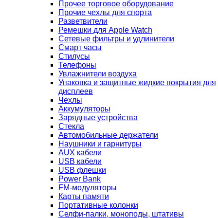
Прочее торговое оборудование
Прочие чехлы для спорта
Разветвители
Ремешки для Apple Watch
Сетевые фильтры и удлинители
Смарт часы
Стилусы
Телефоны
Увлажнители воздуха
Упаковка и защитные жидкие покрытия для
дисплеев
Чехлы
Аккумуляторы
Зарядные устройства
Стекла
Автомобильные держатели
Наушники и гарнитуры
AUX кабели
USB кабели
USB флешки
Power Bank
FM-модуляторы
Карты памяти
Портативные колонки
Селфи-палки, моноподы, штативы