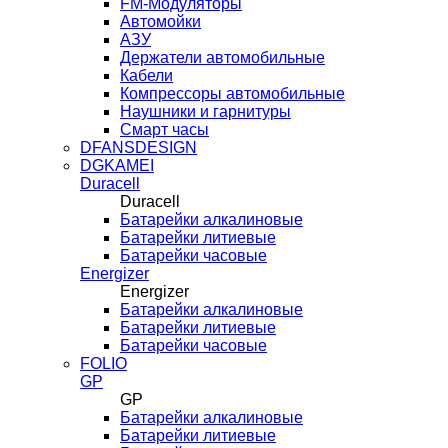
FM-Модуляторы
Автомойки
АЗУ
Держатели автомобильные
Кабели
Компрессоры автомобильные
Наушники и гарнитуры
Смарт часы
DFANSDESIGN
DGKAMEI
Duracell
Duracell
Батарейки алкалиновые
Батарейки литиевые
Батарейки часовые
Energizer
Energizer
Батарейки алкалиновые
Батарейки литиевые
Батарейки часовые
FOLIO
GP
GP
Батарейки алкалиновые
Батарейки литиевые