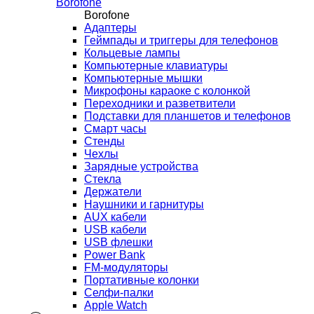
Borofone
Borofone
Адаптеры
Геймпады и триггеры для телефонов
Кольцевые лампы
Компьютерные клавиатуры
Компьютерные мышки
Микрофоны караоке с колонкой
Переходники и разветвители
Подставки для планшетов и телефонов
Смарт часы
Стенды
Чехлы
Зарядные устройства
Стекла
Держатели
Наушники и гарнитуры
AUX кабели
USB кабели
USB флешки
Power Bank
FM-модуляторы
Портативные колонки
Селфи-палки
Apple Watch