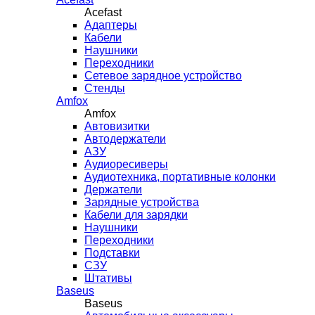
Acefast
Адаптеры
Кабели
Наушники
Переходники
Сетевое зарядное устройство
Стенды
Amfox
Amfox
Автовизитки
Автодержатели
АЗУ
Аудиоресиверы
Аудиотехника, портативные колонки
Держатели
Зарядные устройства
Кабели для зарядки
Наушники
Переходники
Подставки
СЗУ
Штативы
Baseus
Baseus