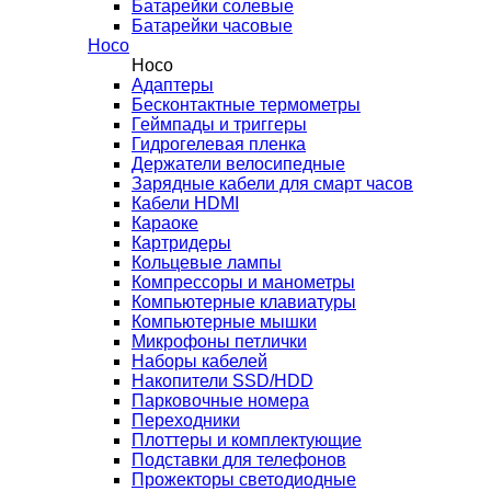
Батарейки солевые
Батарейки часовые
Hoco
Hoco
Адаптеры
Бесконтактные термометры
Геймпады и триггеры
Гидрогелевая пленка
Держатели велосипедные
Зарядные кабели для смарт часов
Кабели HDMI
Караоке
Картридеры
Кольцевые лампы
Компрессоры и манометры
Компьютерные клавиатуры
Компьютерные мышки
Микрофоны петлички
Наборы кабелей
Накопители SSD/HDD
Парковочные номера
Переходники
Плоттеры и комплектующие
Подставки для телефонов
Прожекторы светодиодные