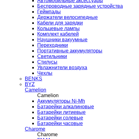
Автомобильные аксессуары
Беспроводные зарядные устройства
Геймпады
Держатели велосипедные
Кабели для зарядки
Кольцевые лампы
Комплект кабелей
Наушники вакуумные
Переходники
Портативные аккумуляторы
Светильники
Стилусы
Увлажнители воздуха
Чехлы
BENKS
BYZ
Camelion
Camelion
Аккумуляторы Ni-Mh
Батарейки алкалиновые
Батарейки литиевые
Батарейки солевые
Батарейки часовые
Charome
Charome