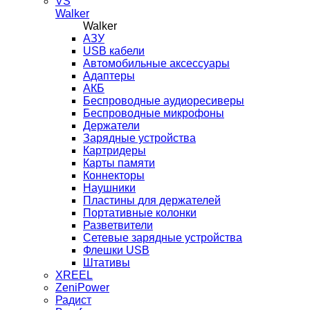
VS
Walker
Walker
AЗУ
USB кабели
Автомобильные аксессуары
Адаптеры
АКБ
Беспроводные аудиоресиверы
Беспроводные микрофоны
Держатели
Зарядные устройства
Картридеры
Карты памяти
Коннекторы
Наушники
Пластины для держателей
Портативные колонки
Разветвители
Сетевые зарядные устройства
Флешки USB
Штативы
XREEL
ZeniPower
Радист