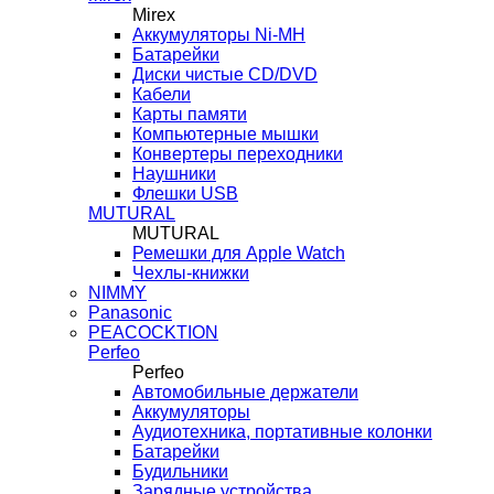
Mirex
Аккумуляторы Ni-MH
Батарейки
Диски чистые CD/DVD
Кабели
Карты памяти
Компьютерные мышки
Конвертеры переходники
Наушники
Флешки USB
MUTURAL
MUTURAL
Ремешки для Apple Watch
Чехлы-книжки
NIMMY
Panasonic
PEACOCKTION
Perfeo
Perfeo
Автомобильные держатели
Аккумуляторы
Аудиотехника, портативные колонки
Батарейки
Будильники
Зарядные устройства