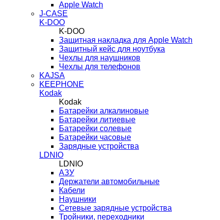
Apple Watch
J-CASE
K-DOO
K-DOO
Защитная накладка для Apple Watch
Защитный кейс для ноутбука
Чехлы для наушников
Чехлы для телефонов
KAJSA
KEEPHONE
Kodak
Kodak
Батарейки алкалиновые
Батарейки литиевые
Батарейки солевые
Батарейки часовые
Зарядные устройства
LDNIO
LDNIO
АЗУ
Держатели автомобильные
Кабели
Наушники
Сетевые зарядные устройства
Тройники, переходники