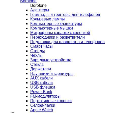
Borofone
Borofone
Адаптеры
Геймпады и триггеры для телефонов
Кольцевые лампы
Компьютерные клавиатуры
Компьютерные мышки
Микрофоны караоке с колонкой
Переходники и разветвители
Подставки для планшетов и телефонов
Смарт часы
Стенды
Чехлы
Зарядные устройства
Стекла
Держатели
Наушники и гарнитуры
AUX кабели
USB кабели
USB флешки
Power Bank
FM-модуляторы
Портативные колонки
Селфи-палки
Apple Watch