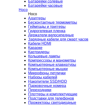
Батарейки солевые
Батарейки часовые
Hoco
Hoco
Адаптеры
Бесконтактные термометры
Геймпады и триггеры
Гидрогелевая пленка
Держатели велосипедные
Зарядные кабели для смарт часов
Кабели HDMI
Караоке
Картридеры
Кольцевые лампы
Компрессоры и манометры
Компьютерные клавиатуры
Компьютерные мышки
Микрофоны петлички
Наборы кабелей
Накопители SSD/HDD
Парковочные номера
Переходники
Плоттеры и комплектующие
Подставки для телефонов
Прожекторы светодиодные