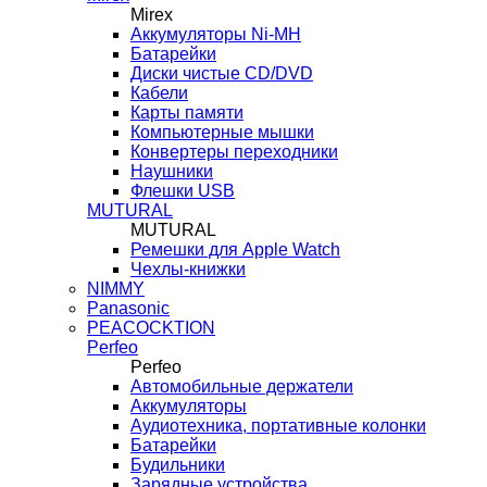
Mirex
Аккумуляторы Ni-MH
Батарейки
Диски чистые CD/DVD
Кабели
Карты памяти
Компьютерные мышки
Конвертеры переходники
Наушники
Флешки USB
MUTURAL
MUTURAL
Ремешки для Apple Watch
Чехлы-книжки
NIMMY
Panasonic
PEACOCKTION
Perfeo
Perfeo
Автомобильные держатели
Аккумуляторы
Аудиотехника, портативные колонки
Батарейки
Будильники
Зарядные устройства