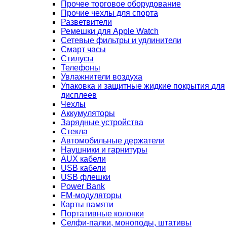
Прочее торговое оборудование
Прочие чехлы для спорта
Разветвители
Ремешки для Apple Watch
Сетевые фильтры и удлинители
Смарт часы
Стилусы
Телефоны
Увлажнители воздуха
Упаковка и защитные жидкие покрытия для
дисплеев
Чехлы
Аккумуляторы
Зарядные устройства
Стекла
Автомобильные держатели
Наушники и гарнитуры
AUX кабели
USB кабели
USB флешки
Power Bank
FM-модуляторы
Карты памяти
Портативные колонки
Селфи-палки, моноподы, штативы