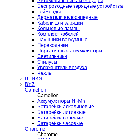
Автомобильные аксессуары
Беспроводные зарядные устройства
Геймпады
Держатели велосипедные
Кабели для зарядки
Кольцевые лампы
Комплект кабелей
Наушники вакуумные
Переходники
Портативные аккумуляторы
Светильники
Стилусы
Увлажнители воздуха
Чехлы
BENKS
BYZ
Camelion
Camelion
Аккумуляторы Ni-Mh
Батарейки алкалиновые
Батарейки литиевые
Батарейки солевые
Батарейки часовые
Charome
Charome