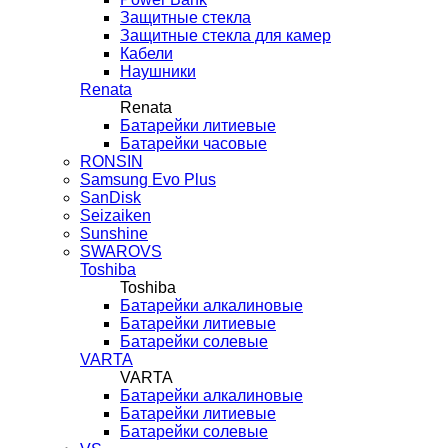
Защитные стекла
Защитные стекла для камер
Кабели
Наушники
Renata
Renata
Батарейки литиевые
Батарейки часовые
RONSIN
Samsung Evo Plus
SanDisk
Seizaiken
Sunshine
SWAROVS
Toshiba
Toshiba
Батарейки алкалиновые
Батарейки литиевые
Батарейки солевые
VARTA
VARTA
Батарейки алкалиновые
Батарейки литиевые
Батарейки солевые