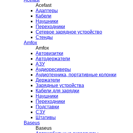
Acefast
Адаптеры
Кабели
Наушники
Переходники
Сетевое зарядное устройство
Стенды
Amfox
Amfox
Автовизитки
Автодержатели
АЗУ
Аудиоресиверы
Аудиотехника, портативные колонки
Держатели
Зарядные устройства
Кабели для зарядки
Наушники
Переходники
Подставки
СЗУ
Штативы
Baseus
Baseus