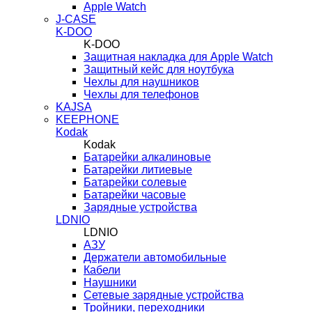
Apple Watch
J-CASE
K-DOO
K-DOO
Защитная накладка для Apple Watch
Защитный кейс для ноутбука
Чехлы для наушников
Чехлы для телефонов
KAJSA
KEEPHONE
Kodak
Kodak
Батарейки алкалиновые
Батарейки литиевые
Батарейки солевые
Батарейки часовые
Зарядные устройства
LDNIO
LDNIO
АЗУ
Держатели автомобильные
Кабели
Наушники
Сетевые зарядные устройства
Тройники, переходники