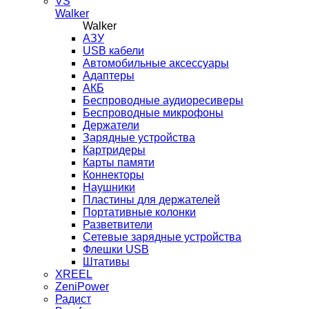
VS
Walker
Walker
AЗУ
USB кабели
Автомобильные аксессуары
Адаптеры
АКБ
Беспроводные аудиоресиверы
Беспроводные микрофоны
Держатели
Зарядные устройства
Картридеры
Карты памяти
Коннекторы
Наушники
Пластины для держателей
Портативные колонки
Разветвители
Сетевые зарядные устройства
Флешки USB
Штативы
XREEL
ZeniPower
Радист