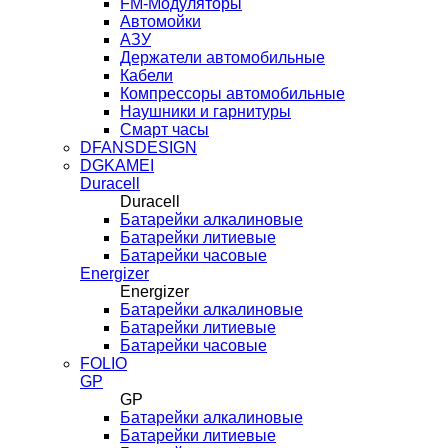
FM-Модуляторы
Автомойки
АЗУ
Держатели автомобильные
Кабели
Компрессоры автомобильные
Наушники и гарнитуры
Смарт часы
DFANSDESIGN
DGKAMEI
Duracell
Duracell
Батарейки алкалиновые
Батарейки литиевые
Батарейки часовые
Energizer
Energizer
Батарейки алкалиновые
Батарейки литиевые
Батарейки часовые
FOLIO
GP
GP
Батарейки алкалиновые
Батарейки литиевые