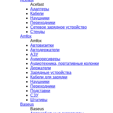
Acefast
Адаптеры
Кабели
Наушники
Переходники
Сетевое зарядное устройство
Стенды
Amfox
Amfox
Автовизитки
Автодержатели
АЗУ
Аудиоресиверы
Аудиотехника, портативные колонки
Держатели
Зарядные устройства
Кабели для зарядки
Наушники
Переходники
Подставки
СЗУ
Штативы
Baseus
Baseus