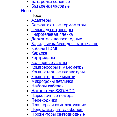
Батарейки солевые
Батарейки часовые
Hoco
Hoco
Адаптеры
Бесконтактные термометры
Геймпады и триггеры
Гидрогелевая пленка
Держатели велосипедные
Зарядные кабели для смарт часов
Кабели HDMI
Караоке
Картридеры
Кольцевые лампы
Компрессоры и манометры
Компьютерные клавиатуры
Компьютерные мышки
Микрофоны петлички
Наборы кабелей
Накопители SSD/HDD
Парковочные номера
Переходники
Плоттеры и комплектующие
Подставки для телефонов
Прожекторы светодиодные