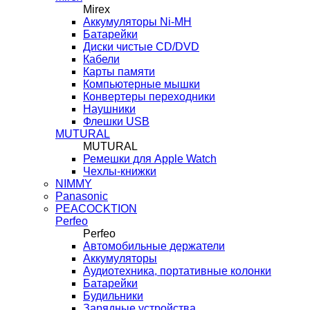
Mirex
Аккумуляторы Ni-MH
Батарейки
Диски чистые CD/DVD
Кабели
Карты памяти
Компьютерные мышки
Конвертеры переходники
Наушники
Флешки USB
MUTURAL
MUTURAL
Ремешки для Apple Watch
Чехлы-книжки
NIMMY
Panasonic
PEACOCKTION
Perfeo
Perfeo
Автомобильные держатели
Аккумуляторы
Аудиотехника, портативные колонки
Батарейки
Будильники
Зарядные устройства