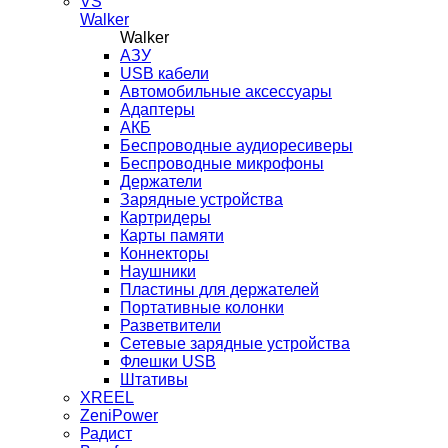
VS
Walker
Walker
AЗУ
USB кабели
Автомобильные аксессуары
Адаптеры
АКБ
Беспроводные аудиоресиверы
Беспроводные микрофоны
Держатели
Зарядные устройства
Картридеры
Карты памяти
Коннекторы
Наушники
Пластины для держателей
Портативные колонки
Разветвители
Сетевые зарядные устройства
Флешки USB
Штативы
XREEL
ZeniPower
Радист