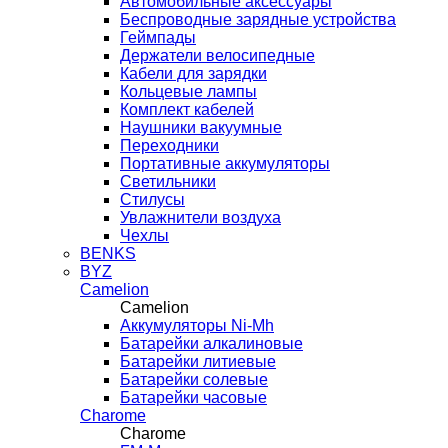
Автомобильные аксессуары
Беспроводные зарядные устройства
Геймпады
Держатели велосипедные
Кабели для зарядки
Кольцевые лампы
Комплект кабелей
Наушники вакуумные
Переходники
Портативные аккумуляторы
Светильники
Стилусы
Увлажнители воздуха
Чехлы
BENKS
BYZ
Camelion
Camelion
Аккумуляторы Ni-Mh
Батарейки алкалиновые
Батарейки литиевые
Батарейки солевые
Батарейки часовые
Charome
Charome