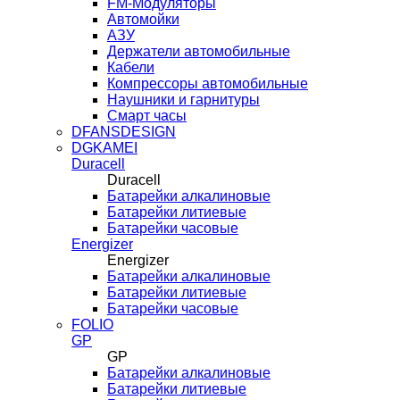
FM-Модуляторы
Автомойки
АЗУ
Держатели автомобильные
Кабели
Компрессоры автомобильные
Наушники и гарнитуры
Смарт часы
DFANSDESIGN
DGKAMEI
Duracell
Duracell
Батарейки алкалиновые
Батарейки литиевые
Батарейки часовые
Energizer
Energizer
Батарейки алкалиновые
Батарейки литиевые
Батарейки часовые
FOLIO
GP
GP
Батарейки алкалиновые
Батарейки литиевые