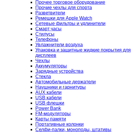
Прочее торговое оборудование
Прочие чехлы для спорта
Разветвители
Ремешки для Apple Watch
Сетевые фильтры и удлинители
Смарт часы
Стилусы
Телефоны
Увлажнители воздуха
Упаковка и защитные жидкие покрытия для
дисплеев
Чехлы
Аккумуляторы
Зарядные устройства
Стекла
Автомобильные держатели
Наушники и гарнитуры
AUX кабели
USB кабели
USB флешки
Power Bank
FM-модуляторы
Карты памяти
Портативные колонки
Селфи-палки, моноподы, штативы