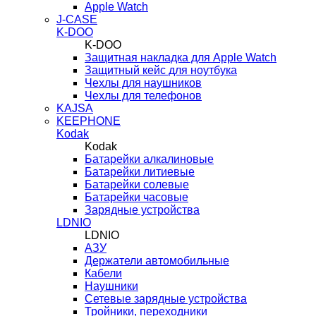
Apple Watch
J-CASE
K-DOO
K-DOO
Защитная накладка для Apple Watch
Защитный кейс для ноутбука
Чехлы для наушников
Чехлы для телефонов
KAJSA
KEEPHONE
Kodak
Kodak
Батарейки алкалиновые
Батарейки литиевые
Батарейки солевые
Батарейки часовые
Зарядные устройства
LDNIO
LDNIO
АЗУ
Держатели автомобильные
Кабели
Наушники
Сетевые зарядные устройства
Тройники, переходники