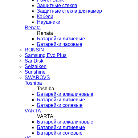
Защитные стекла
Защитные стекла для камер
Кабели
Наушники
Renata
Renata
Батарейки литиевые
Батарейки часовые
RONSIN
Samsung Evo Plus
SanDisk
Seizaiken
Sunshine
SWAROVS
Toshiba
Toshiba
Батарейки алкалиновые
Батарейки литиевые
Батарейки солевые
VARTA
VARTA
Батарейки алкалиновые
Батарейки литиевые
Батарейки солевые