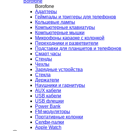
Borofone
Borofone
Адаптеры
Геймпады и триггеры для телефонов
Кольцевые лампы
Компьютерные клавиатуры
Компьютерные мышки
Микрофоны караоке с колонкой
Переходники и разветвители
Подставки для планшетов и телефонов
Смарт часы
Стенды
Чехлы
Зарядные устройства
Стекла
Держатели
Наушники и гарнитуры
AUX кабели
USB кабели
USB флешки
Power Bank
FM-модуляторы
Портативные колонки
Селфи-палки
Apple Watch