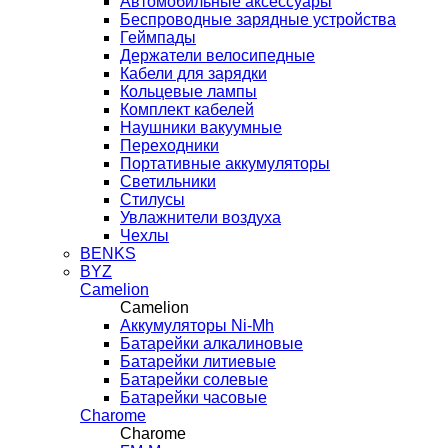
Автомобильные аксессуары
Беспроводные зарядные устройства
Геймпады
Держатели велосипедные
Кабели для зарядки
Кольцевые лампы
Комплект кабелей
Наушники вакуумные
Переходники
Портативные аккумуляторы
Светильники
Стилусы
Увлажнители воздуха
Чехлы
BENKS
BYZ
Camelion
Camelion
Аккумуляторы Ni-Mh
Батарейки алкалиновые
Батарейки литиевые
Батарейки солевые
Батарейки часовые
Charome
Charome