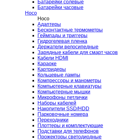
Батарейки солевые
Батарейки часовые
Hoco
Hoco
Адаптеры
Бесконтактные термометры
Геймпады и триггеры
Гидрогелевая пленка
Держатели велосипедные
Зарядные кабели для смарт часов
Кабели HDMI
Караоке
Картридеры
Кольцевые лампы
Компрессоры и манометры
Компьютерные клавиатуры
Компьютерные мышки
Микрофоны петлички
Наборы кабелей
Накопители SSD/HDD
Парковочные номера
Переходники
Плоттеры и комплектующие
Подставки для телефонов
Прожекторы светодиодные