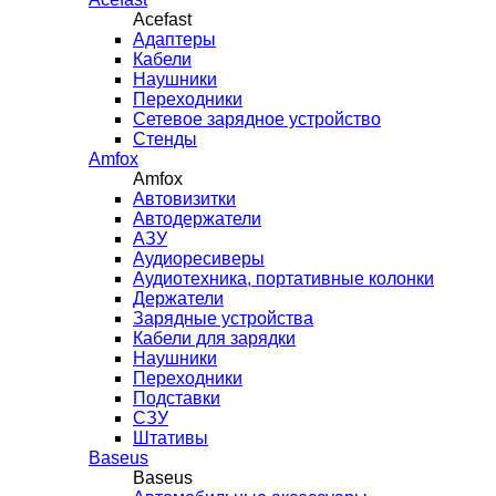
Acefast
Адаптеры
Кабели
Наушники
Переходники
Сетевое зарядное устройство
Стенды
Amfox
Amfox
Автовизитки
Автодержатели
АЗУ
Аудиоресиверы
Аудиотехника, портативные колонки
Держатели
Зарядные устройства
Кабели для зарядки
Наушники
Переходники
Подставки
СЗУ
Штативы
Baseus
Baseus