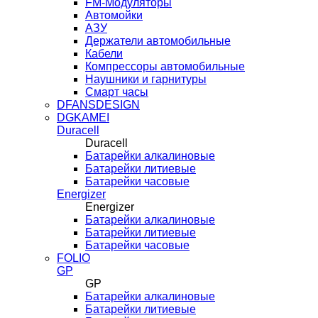
FM-Модуляторы
Автомойки
АЗУ
Держатели автомобильные
Кабели
Компрессоры автомобильные
Наушники и гарнитуры
Смарт часы
DFANSDESIGN
DGKAMEI
Duracell
Duracell
Батарейки алкалиновые
Батарейки литиевые
Батарейки часовые
Energizer
Energizer
Батарейки алкалиновые
Батарейки литиевые
Батарейки часовые
FOLIO
GP
GP
Батарейки алкалиновые
Батарейки литиевые