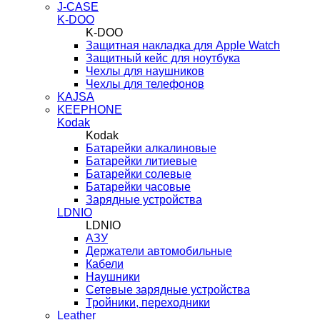
J-CASE
K-DOO
K-DOO
Защитная накладка для Apple Watch
Защитный кейс для ноутбука
Чехлы для наушников
Чехлы для телефонов
KAJSA
KEEPHONE
Kodak
Kodak
Батарейки алкалиновые
Батарейки литиевые
Батарейки солевые
Батарейки часовые
Зарядные устройства
LDNIO
LDNIO
АЗУ
Держатели автомобильные
Кабели
Наушники
Сетевые зарядные устройства
Тройники, переходники
Leather