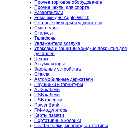
Прочее торговое оборудование
Прочие чехлы для спорта
Разветвители
Ремешки для Apple Watch
Сетевые фильтры и удлинители
Смарт часы
Стилусы
Телефоны
Увлажнители воздуха
Упаковка и защитные жидкие покрытия для
дисплеев
Чехлы
Аккумуляторы
Зарядные устройства
Стекла
Автомобильные держатели
Наушники и гарнитуры
AUX кабели
USB кабели
USB флешки
Power Bank
FM-модуляторы
Карты памяти
Портативные колонки
Селфи-палки, моноподы, штативы