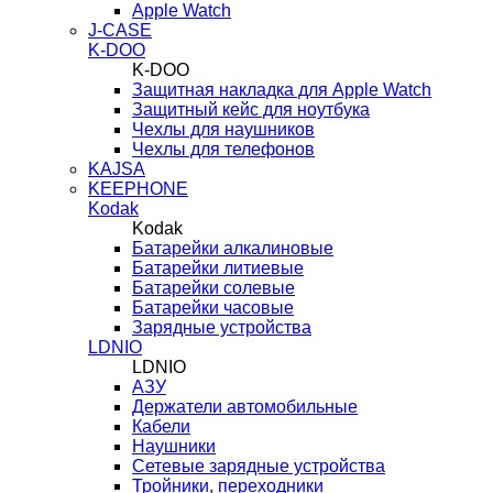
Apple Watch
J-CASE
K-DOO
K-DOO
Защитная накладка для Apple Watch
Защитный кейс для ноутбука
Чехлы для наушников
Чехлы для телефонов
KAJSA
KEEPHONE
Kodak
Kodak
Батарейки алкалиновые
Батарейки литиевые
Батарейки солевые
Батарейки часовые
Зарядные устройства
LDNIO
LDNIO
АЗУ
Держатели автомобильные
Кабели
Наушники
Сетевые зарядные устройства
Тройники, переходники