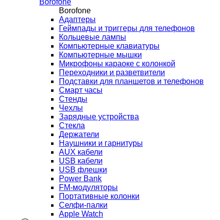
Borofone
Borofone
Адаптеры
Геймпады и триггеры для телефонов
Кольцевые лампы
Компьютерные клавиатуры
Компьютерные мышки
Микрофоны караоке с колонкой
Переходники и разветвители
Подставки для планшетов и телефонов
Смарт часы
Стенды
Чехлы
Зарядные устройства
Стекла
Держатели
Наушники и гарнитуры
AUX кабели
USB кабели
USB флешки
Power Bank
FM-модуляторы
Портативные колонки
Селфи-палки
Apple Watch