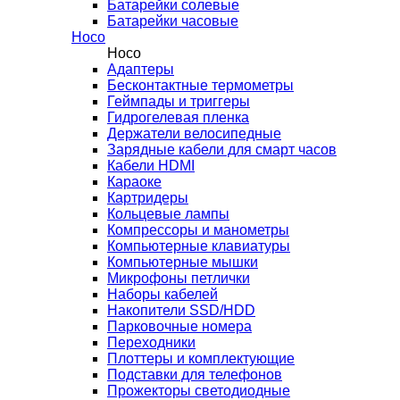
Батарейки солевые
Батарейки часовые
Hoco
Hoco
Адаптеры
Бесконтактные термометры
Геймпады и триггеры
Гидрогелевая пленка
Держатели велосипедные
Зарядные кабели для смарт часов
Кабели HDMI
Караоке
Картридеры
Кольцевые лампы
Компрессоры и манометры
Компьютерные клавиатуры
Компьютерные мышки
Микрофоны петлички
Наборы кабелей
Накопители SSD/HDD
Парковочные номера
Переходники
Плоттеры и комплектующие
Подставки для телефонов
Прожекторы светодиодные