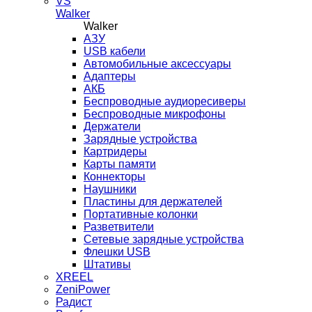
VS
Walker
Walker
AЗУ
USB кабели
Автомобильные аксессуары
Адаптеры
АКБ
Беспроводные аудиоресиверы
Беспроводные микрофоны
Держатели
Зарядные устройства
Картридеры
Карты памяти
Коннекторы
Наушники
Пластины для держателей
Портативные колонки
Разветвители
Сетевые зарядные устройства
Флешки USB
Штативы
XREEL
ZeniPower
Радист