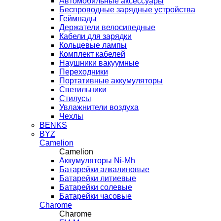
Автомобильные аксессуары
Беспроводные зарядные устройства
Геймпады
Держатели велосипедные
Кабели для зарядки
Кольцевые лампы
Комплект кабелей
Наушники вакуумные
Переходники
Портативные аккумуляторы
Светильники
Стилусы
Увлажнители воздуха
Чехлы
BENKS
BYZ
Camelion
Camelion
Аккумуляторы Ni-Mh
Батарейки алкалиновые
Батарейки литиевые
Батарейки солевые
Батарейки часовые
Charome
Charome