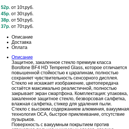
52р.
от 10т.руб.
45р.
от 30т.руб.
38р.
от 50т.руб.
37р.
от 70т.руб.
Описание
Доставка
Оплата
Описание
Защитное, закаленное стекло премиум класса
Borofone BF4 HD Tempered Glass, которое отличается
повышенной стойкостью к царапинам, полностью
сохраняет чувствительность сенсорного дисплея.
Стекло не искажает изображение, цветопередача
остаётся максимально реалистичной, полностью
закрывает экран смартфона. Комплектация: упаковка,
закаленное защитное стекло, безворсовая салфетка,
влажная салфетка, стикер для удаления пыли.
Стекло с высоким содержанием алюминия, вакуумная
технология OCA, быстрое приклеивание, отсутствие
пузырьков.
Поверхность с вакуумным покрытием против