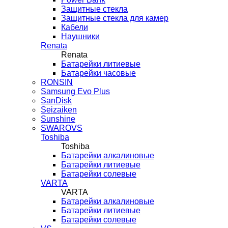
Защитные стекла
Защитные стекла для камер
Кабели
Наушники
Renata
Renata
Батарейки литиевые
Батарейки часовые
RONSIN
Samsung Evo Plus
SanDisk
Seizaiken
Sunshine
SWAROVS
Toshiba
Toshiba
Батарейки алкалиновые
Батарейки литиевые
Батарейки солевые
VARTA
VARTA
Батарейки алкалиновые
Батарейки литиевые
Батарейки солевые