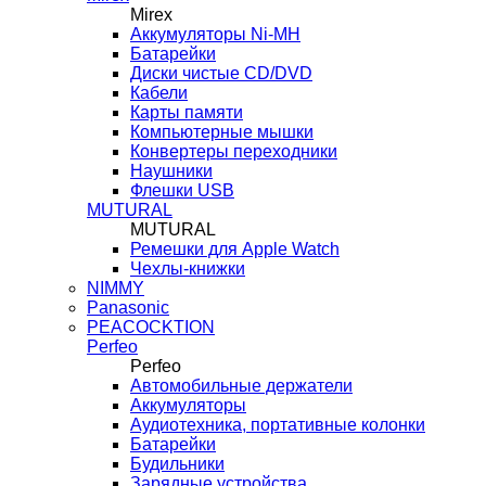
Mirex
Аккумуляторы Ni-MH
Батарейки
Диски чистые CD/DVD
Кабели
Карты памяти
Компьютерные мышки
Конвертеры переходники
Наушники
Флешки USB
MUTURAL
MUTURAL
Ремешки для Apple Watch
Чехлы-книжки
NIMMY
Panasonic
PEACOCKTION
Perfeo
Perfeo
Автомобильные держатели
Аккумуляторы
Аудиотехника, портативные колонки
Батарейки
Будильники
Зарядные устройства