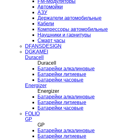
FM-Модуляторы
Автомойки
АЗУ
Держатели автомобильные
Кабели
Компрессоры автомобильные
Наушники и гарнитуры
Смарт часы
DFANSDESIGN
DGKAMEI
Duracell
Duracell
Батарейки алкалиновые
Батарейки литиевые
Батарейки часовые
Energizer
Energizer
Батарейки алкалиновые
Батарейки литиевые
Батарейки часовые
FOLIO
GP
GP
Батарейки алкалиновые
Батарейки литиевые