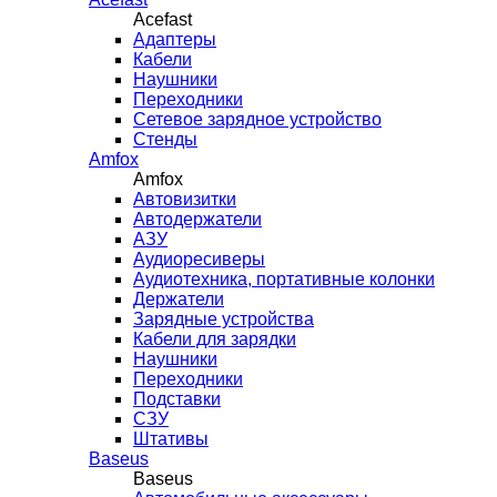
Acefast
Адаптеры
Кабели
Наушники
Переходники
Сетевое зарядное устройство
Стенды
Amfox
Amfox
Автовизитки
Автодержатели
АЗУ
Аудиоресиверы
Аудиотехника, портативные колонки
Держатели
Зарядные устройства
Кабели для зарядки
Наушники
Переходники
Подставки
СЗУ
Штативы
Baseus
Baseus