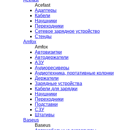
Acefast
Адаптеры
Кабели
Наушники
Переходники
Сетевое зарядное устройство
Стенды
Amfox
Amfox
Автовизитки
Автодержатели
АЗУ
Аудиоресиверы
Аудиотехника, портативные колонки
Держатели
Зарядные устройства
Кабели для зарядки
Наушники
Переходники
Подставки
СЗУ
Штативы
Baseus
Baseus