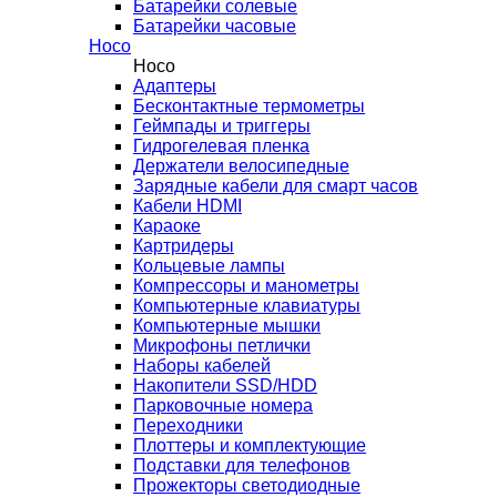
Батарейки солевые
Батарейки часовые
Hoco
Hoco
Адаптеры
Бесконтактные термометры
Геймпады и триггеры
Гидрогелевая пленка
Держатели велосипедные
Зарядные кабели для смарт часов
Кабели HDMI
Караоке
Картридеры
Кольцевые лампы
Компрессоры и манометры
Компьютерные клавиатуры
Компьютерные мышки
Микрофоны петлички
Наборы кабелей
Накопители SSD/HDD
Парковочные номера
Переходники
Плоттеры и комплектующие
Подставки для телефонов
Прожекторы светодиодные