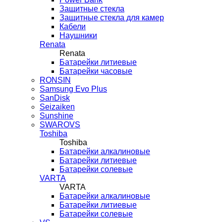
Защитные стекла
Защитные стекла для камер
Кабели
Наушники
Renata
Renata
Батарейки литиевые
Батарейки часовые
RONSIN
Samsung Evo Plus
SanDisk
Seizaiken
Sunshine
SWAROVS
Toshiba
Toshiba
Батарейки алкалиновые
Батарейки литиевые
Батарейки солевые
VARTA
VARTA
Батарейки алкалиновые
Батарейки литиевые
Батарейки солевые