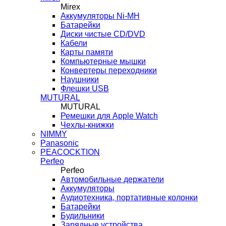
Mirex
Аккумуляторы Ni-MH
Батарейки
Диски чистые CD/DVD
Кабели
Карты памяти
Компьютерные мышки
Конвертеры переходники
Наушники
Флешки USB
MUTURAL
MUTURAL
Ремешки для Apple Watch
Чехлы-книжки
NIMMY
Panasonic
PEACOCKTION
Perfeo
Perfeo
Автомобильные держатели
Аккумуляторы
Аудиотехника, портативные колонки
Батарейки
Будильники
Зарядные устройства