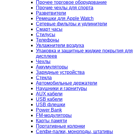
Прочее торговое оборудование
Прочие чехлы для спорта
Разветвители
Ремешки для Apple Watch
Сетевые фильтры и удлинители
Смарт часы
Стилусы
Телефоны
Увлажнители воздуха
Упаковка и защитные жидкие покрытия для
дисплеев
Чехлы
Аккумуляторы
Зарядные устройства
Стекла
Автомобильные держатели
Наушники и гарнитуры
AUX кабели
USB кабели
USB флешки
Power Bank
FM-модуляторы
Карты памяти
Портативные колонки
Селфи-палки, моноподы, штативы