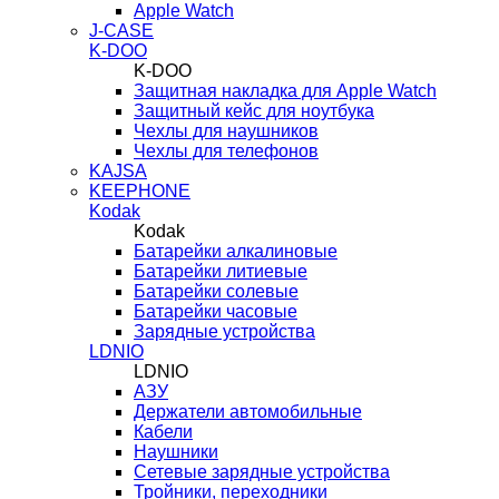
Apple Watch
J-CASE
K-DOO
K-DOO
Защитная накладка для Apple Watch
Защитный кейс для ноутбука
Чехлы для наушников
Чехлы для телефонов
KAJSA
KEEPHONE
Kodak
Kodak
Батарейки алкалиновые
Батарейки литиевые
Батарейки солевые
Батарейки часовые
Зарядные устройства
LDNIO
LDNIO
АЗУ
Держатели автомобильные
Кабели
Наушники
Сетевые зарядные устройства
Тройники, переходники