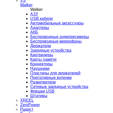
VS
Walker
Walker
AЗУ
USB кабели
Автомобильные аксессуары
Адаптеры
АКБ
Беспроводные аудиоресиверы
Беспроводные микрофоны
Держатели
Зарядные устройства
Картридеры
Карты памяти
Коннекторы
Наушники
Пластины для держателей
Портативные колонки
Разветвители
Сетевые зарядные устройства
Флешки USB
Штативы
XREEL
ZeniPower
Радист