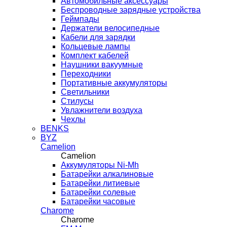
Автомобильные аксессуары
Беспроводные зарядные устройства
Геймпады
Держатели велосипедные
Кабели для зарядки
Кольцевые лампы
Комплект кабелей
Наушники вакуумные
Переходники
Портативные аккумуляторы
Светильники
Стилусы
Увлажнители воздуха
Чехлы
BENKS
BYZ
Camelion
Camelion
Аккумуляторы Ni-Mh
Батарейки алкалиновые
Батарейки литиевые
Батарейки солевые
Батарейки часовые
Charome
Charome