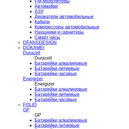
FM-Модуляторы
Автомойки
АЗУ
Держатели автомобильные
Кабели
Компрессоры автомобильные
Наушники и гарнитуры
Смарт часы
DFANSDESIGN
DGKAMEI
Duracell
Duracell
Батарейки алкалиновые
Батарейки литиевые
Батарейки часовые
Energizer
Energizer
Батарейки алкалиновые
Батарейки литиевые
Батарейки часовые
FOLIO
GP
GP
Батарейки алкалиновые
Батарейки литиевые