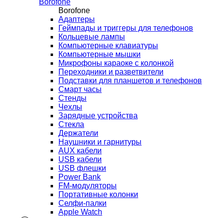
Borofone
Borofone
Адаптеры
Геймпады и триггеры для телефонов
Кольцевые лампы
Компьютерные клавиатуры
Компьютерные мышки
Микрофоны караоке с колонкой
Переходники и разветвители
Подставки для планшетов и телефонов
Смарт часы
Стенды
Чехлы
Зарядные устройства
Стекла
Держатели
Наушники и гарнитуры
AUX кабели
USB кабели
USB флешки
Power Bank
FM-модуляторы
Портативные колонки
Селфи-палки
Apple Watch