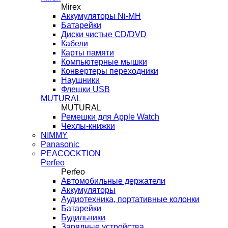
Mirex
Аккумуляторы Ni-MH
Батарейки
Диски чистые CD/DVD
Кабели
Карты памяти
Компьютерные мышки
Конвертеры переходники
Наушники
Флешки USB
MUTURAL
MUTURAL
Ремешки для Apple Watch
Чехлы-книжки
NIMMY
Panasonic
PEACOCKTION
Perfeo
Perfeo
Автомобильные держатели
Аккумуляторы
Аудиотехника, портативные колонки
Батарейки
Будильники
Зарядные устройства