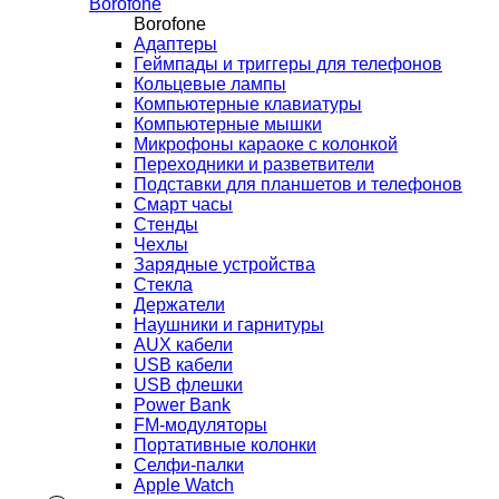
Borofone
Borofone
Адаптеры
Геймпады и триггеры для телефонов
Кольцевые лампы
Компьютерные клавиатуры
Компьютерные мышки
Микрофоны караоке с колонкой
Переходники и разветвители
Подставки для планшетов и телефонов
Смарт часы
Стенды
Чехлы
Зарядные устройства
Стекла
Держатели
Наушники и гарнитуры
AUX кабели
USB кабели
USB флешки
Power Bank
FM-модуляторы
Портативные колонки
Селфи-палки
Apple Watch