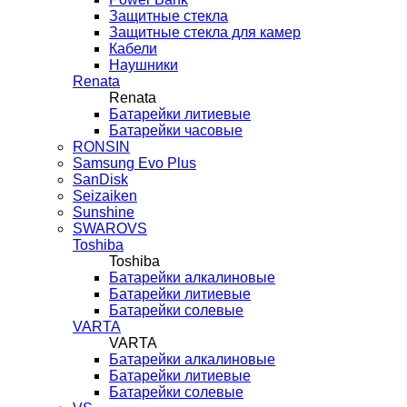
Защитные стекла
Защитные стекла для камер
Кабели
Наушники
Renata
Renata
Батарейки литиевые
Батарейки часовые
RONSIN
Samsung Evo Plus
SanDisk
Seizaiken
Sunshine
SWAROVS
Toshiba
Toshiba
Батарейки алкалиновые
Батарейки литиевые
Батарейки солевые
VARTA
VARTA
Батарейки алкалиновые
Батарейки литиевые
Батарейки солевые