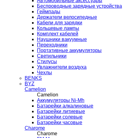
Автомобильные аксессуары
Беспроводные зарядные устройства
Геймпады
Держатели велосипедные
Кабели для зарядки
Кольцевые лампы
Комплект кабелей
Наушники вакуумные
Переходники
Портативные аккумуляторы
Светильники
Стилусы
Увлажнители воздуха
Чехлы
BENKS
BYZ
Camelion
Camelion
Аккумуляторы Ni-Mh
Батарейки алкалиновые
Батарейки литиевые
Батарейки солевые
Батарейки часовые
Charome
Charome