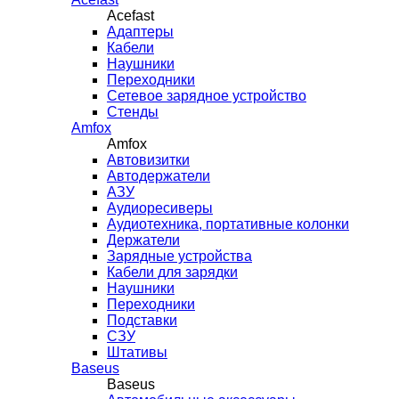
Acefast
Адаптеры
Кабели
Наушники
Переходники
Сетевое зарядное устройство
Стенды
Amfox
Amfox
Автовизитки
Автодержатели
АЗУ
Аудиоресиверы
Аудиотехника, портативные колонки
Держатели
Зарядные устройства
Кабели для зарядки
Наушники
Переходники
Подставки
СЗУ
Штативы
Baseus
Baseus