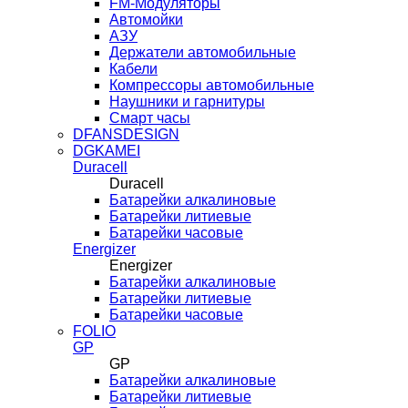
FM-Модуляторы
Автомойки
АЗУ
Держатели автомобильные
Кабели
Компрессоры автомобильные
Наушники и гарнитуры
Смарт часы
DFANSDESIGN
DGKAMEI
Duracell
Duracell
Батарейки алкалиновые
Батарейки литиевые
Батарейки часовые
Energizer
Energizer
Батарейки алкалиновые
Батарейки литиевые
Батарейки часовые
FOLIO
GP
GP
Батарейки алкалиновые
Батарейки литиевые