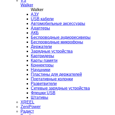
VS
Walker
Walker
AЗУ
USB кабели
Автомобильные аксессуары
Адаптеры
АКБ
Беспроводные аудиоресиверы
Беспроводные микрофоны
Держатели
Зарядные устройства
Картридеры
Карты памяти
Коннекторы
Наушники
Пластины для держателей
Портативные колонки
Разветвители
Сетевые зарядные устройства
Флешки USB
Штативы
XREEL
ZeniPower
Радист