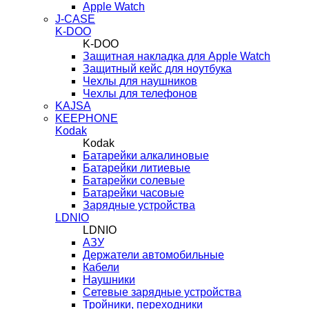
Apple Watch
J-CASE
K-DOO
K-DOO
Защитная накладка для Apple Watch
Защитный кейс для ноутбука
Чехлы для наушников
Чехлы для телефонов
KAJSA
KEEPHONE
Kodak
Kodak
Батарейки алкалиновые
Батарейки литиевые
Батарейки солевые
Батарейки часовые
Зарядные устройства
LDNIO
LDNIO
АЗУ
Держатели автомобильные
Кабели
Наушники
Сетевые зарядные устройства
Тройники, переходники