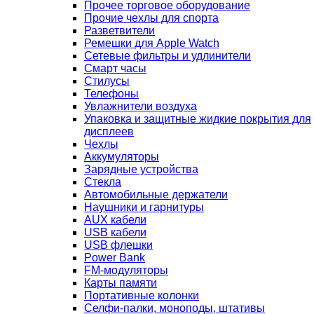
Прочее торговое оборудование
Прочие чехлы для спорта
Разветвители
Ремешки для Apple Watch
Сетевые фильтры и удлинители
Смарт часы
Стилусы
Телефоны
Увлажнители воздуха
Упаковка и защитные жидкие покрытия для
дисплеев
Чехлы
Аккумуляторы
Зарядные устройства
Стекла
Автомобильные держатели
Наушники и гарнитуры
AUX кабели
USB кабели
USB флешки
Power Bank
FM-модуляторы
Карты памяти
Портативные колонки
Селфи-палки, моноподы, штативы