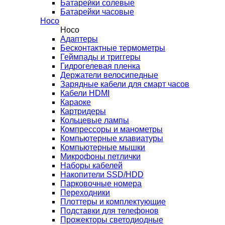
Батарейки солевые
Батарейки часовые
Hoco
Hoco
Адаптеры
Бесконтактные термометры
Геймпады и триггеры
Гидрогелевая пленка
Держатели велосипедные
Зарядные кабели для смарт часов
Кабели HDMI
Караоке
Картридеры
Кольцевые лампы
Компрессоры и манометры
Компьютерные клавиатуры
Компьютерные мышки
Микрофоны петлички
Наборы кабелей
Накопители SSD/HDD
Парковочные номера
Переходники
Плоттеры и комплектующие
Подставки для телефонов
Прожекторы светодиодные