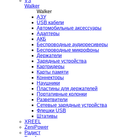
VS
Walker
Walker
AЗУ
USB кабели
Автомобильные аксессуары
Адаптеры
АКБ
Беспроводные аудиоресиверы
Беспроводные микрофоны
Держатели
Зарядные устройства
Картридеры
Карты памяти
Коннекторы
Наушники
Пластины для держателей
Портативные колонки
Разветвители
Сетевые зарядные устройства
Флешки USB
Штативы
XREEL
ZeniPower
Радист