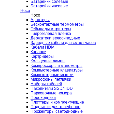
Батарейки солевые
Батарейки часовые
Hoco
Hoco
Адаптеры
Бесконтактные термометры
Геймпады и триггеры
Гидрогелевая пленка
Держатели велосипедные
Зарядные кабели для смарт часов
Кабели HDMI
Караоке
Картридеры
Кольцевые лампы
Компрессоры и манометры
Компьютерные клавиатуры
Компьютерные мышки
Микрофоны петлички
Наборы кабелей
Накопители SSD/HDD
Парковочные номера
Переходники
Плоттеры и комплектующие
Подставки для телефонов
Прожекторы светодиодные