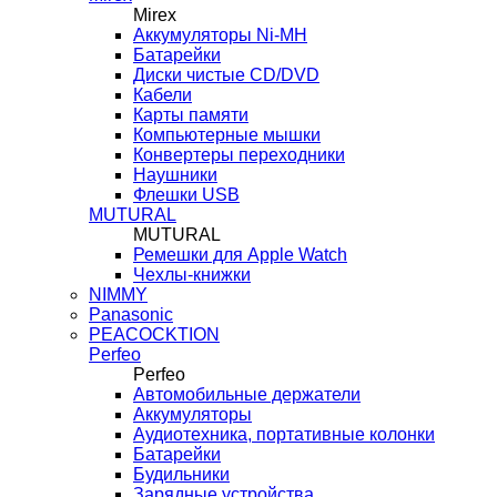
Mirex
Аккумуляторы Ni-MH
Батарейки
Диски чистые CD/DVD
Кабели
Карты памяти
Компьютерные мышки
Конвертеры переходники
Наушники
Флешки USB
MUTURAL
MUTURAL
Ремешки для Apple Watch
Чехлы-книжки
NIMMY
Panasonic
PEACOCKTION
Perfeo
Perfeo
Автомобильные держатели
Аккумуляторы
Аудиотехника, портативные колонки
Батарейки
Будильники
Зарядные устройства