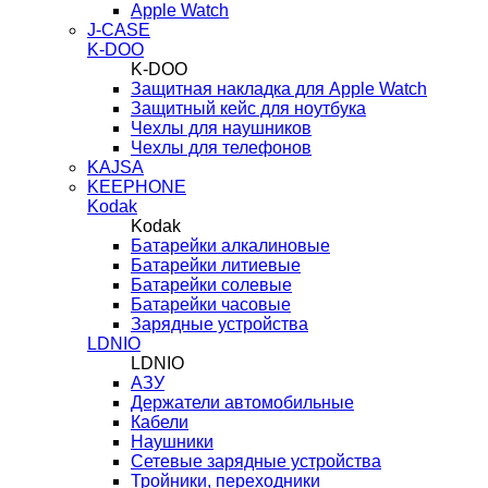
Apple Watch
J-CASE
K-DOO
K-DOO
Защитная накладка для Apple Watch
Защитный кейс для ноутбука
Чехлы для наушников
Чехлы для телефонов
KAJSA
KEEPHONE
Kodak
Kodak
Батарейки алкалиновые
Батарейки литиевые
Батарейки солевые
Батарейки часовые
Зарядные устройства
LDNIO
LDNIO
АЗУ
Держатели автомобильные
Кабели
Наушники
Сетевые зарядные устройства
Тройники, переходники