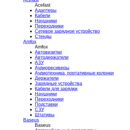
Acefast
Адаптеры
Кабели
Наушники
Переходники
Сетевое зарядное устройство
Стенды
Amfox
Amfox
Автовизитки
Автодержатели
АЗУ
Аудиоресиверы
Аудиотехника, портативные колонки
Держатели
Зарядные устройства
Кабели для зарядки
Наушники
Переходники
Подставки
СЗУ
Штативы
Baseus
Baseus