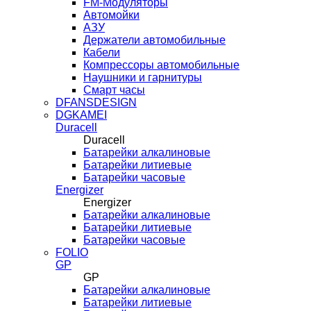
FM-Модуляторы
Автомойки
АЗУ
Держатели автомобильные
Кабели
Компрессоры автомобильные
Наушники и гарнитуры
Смарт часы
DFANSDESIGN
DGKAMEI
Duracell
Duracell
Батарейки алкалиновые
Батарейки литиевые
Батарейки часовые
Energizer
Energizer
Батарейки алкалиновые
Батарейки литиевые
Батарейки часовые
FOLIO
GP
GP
Батарейки алкалиновые
Батарейки литиевые