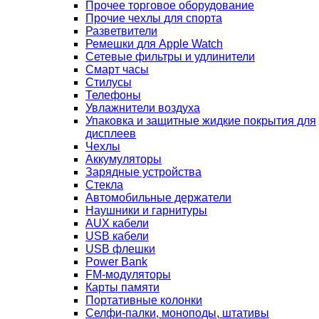
Прочее торговое оборудование
Прочие чехлы для спорта
Разветвители
Ремешки для Apple Watch
Сетевые фильтры и удлинители
Смарт часы
Стилусы
Телефоны
Увлажнители воздуха
Упаковка и защитные жидкие покрытия для
дисплеев
Чехлы
Аккумуляторы
Зарядные устройства
Стекла
Автомобильные держатели
Наушники и гарнитуры
AUX кабели
USB кабели
USB флешки
Power Bank
FM-модуляторы
Карты памяти
Портативные колонки
Селфи-палки, моноподы, штативы