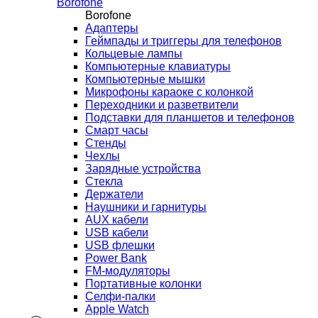
Borofone
Borofone
Адаптеры
Геймпады и триггеры для телефонов
Кольцевые лампы
Компьютерные клавиатуры
Компьютерные мышки
Микрофоны караоке с колонкой
Переходники и разветвители
Подставки для планшетов и телефонов
Смарт часы
Стенды
Чехлы
Зарядные устройства
Стекла
Держатели
Наушники и гарнитуры
AUX кабели
USB кабели
USB флешки
Power Bank
FM-модуляторы
Портативные колонки
Селфи-палки
Apple Watch