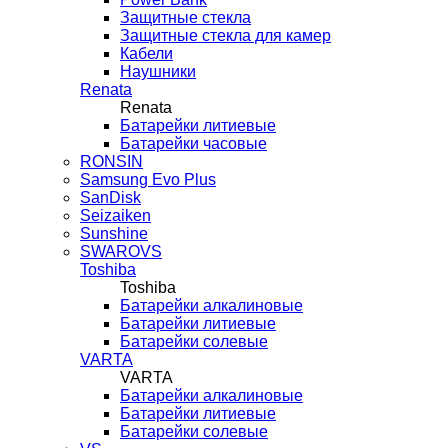
Защитные стекла
Защитные стекла для камер
Кабели
Наушники
Renata
Renata
Батарейки литиевые
Батарейки часовые
RONSIN
Samsung Evo Plus
SanDisk
Seizaiken
Sunshine
SWAROVS
Toshiba
Toshiba
Батарейки алкалиновые
Батарейки литиевые
Батарейки солевые
VARTA
VARTA
Батарейки алкалиновые
Батарейки литиевые
Батарейки солевые