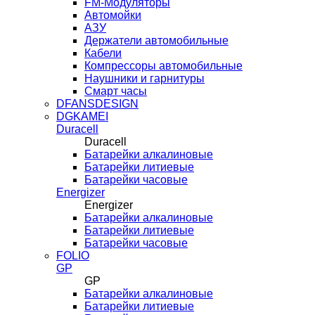
FM-Модуляторы
Автомойки
АЗУ
Держатели автомобильные
Кабели
Компрессоры автомобильные
Наушники и гарнитуры
Смарт часы
DFANSDESIGN
DGKAMEI
Duracell
Duracell
Батарейки алкалиновые
Батарейки литиевые
Батарейки часовые
Energizer
Energizer
Батарейки алкалиновые
Батарейки литиевые
Батарейки часовые
FOLIO
GP
GP
Батарейки алкалиновые
Батарейки литиевые