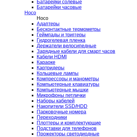
Батарейки солевые
Батарейки часовые
Hoco
Hoco
Адаптеры
Бесконтактные термометры
Геймпады и триггеры
Гидрогелевая пленка
Держатели велосипедные
Зарядные кабели для смарт часов
Кабели HDMI
Караоке
Картридеры
Кольцевые лампы
Компрессоры и манометры
Компьютерные клавиатуры
Компьютерные мышки
Микрофоны петлички
Наборы кабелей
Накопители SSD/HDD
Парковочные номера
Переходники
Плоттеры и комплектующие
Подставки для телефонов
Прожекторы светодиодные