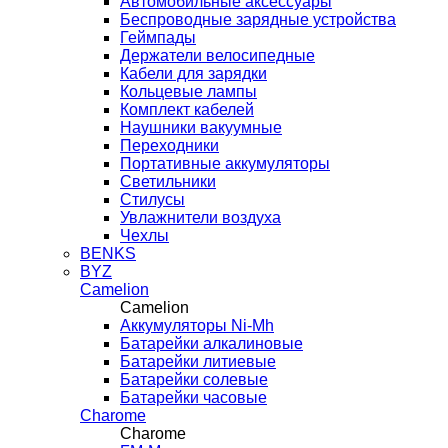
Автомобильные аксессуары
Беспроводные зарядные устройства
Геймпады
Держатели велосипедные
Кабели для зарядки
Кольцевые лампы
Комплект кабелей
Наушники вакуумные
Переходники
Портативные аккумуляторы
Светильники
Стилусы
Увлажнители воздуха
Чехлы
BENKS
BYZ
Camelion
Camelion
Аккумуляторы Ni-Mh
Батарейки алкалиновые
Батарейки литиевые
Батарейки солевые
Батарейки часовые
Charome
Charome