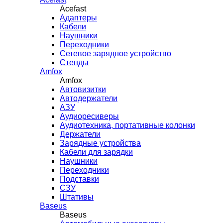
Acefast
Адаптеры
Кабели
Наушники
Переходники
Сетевое зарядное устройство
Стенды
Amfox
Amfox
Автовизитки
Автодержатели
АЗУ
Аудиоресиверы
Аудиотехника, портативные колонки
Держатели
Зарядные устройства
Кабели для зарядки
Наушники
Переходники
Подставки
СЗУ
Штативы
Baseus
Baseus