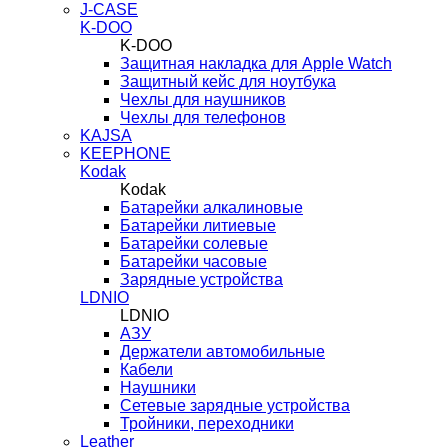
J-CASE
K-DOO
K-DOO
Защитная накладка для Apple Watch
Защитный кейс для ноутбука
Чехлы для наушников
Чехлы для телефонов
KAJSA
KEEPHONE
Kodak
Kodak
Батарейки алкалиновые
Батарейки литиевые
Батарейки солевые
Батарейки часовые
Зарядные устройства
LDNIO
LDNIO
АЗУ
Держатели автомобильные
Кабели
Наушники
Сетевые зарядные устройства
Тройники, переходники
Leather