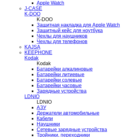
Apple Watch
J-CASE
K-DOO
K-DOO
Защитная накладка для Apple Watch
Защитный кейс для ноутбука
Чехлы для наушников
Чехлы для телефонов
KAJSA
KEEPHONE
Kodak
Kodak
Батарейки алкалиновые
Батарейки литиевые
Батарейки солевые
Батарейки часовые
Зарядные устройства
LDNIO
LDNIO
АЗУ
Держатели автомобильные
Кабели
Наушники
Сетевые зарядные устройства
Тройники, переходники