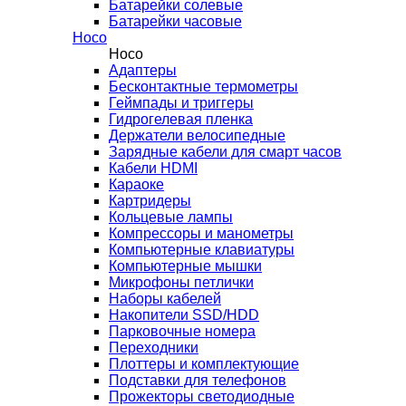
Батарейки солевые
Батарейки часовые
Hoco
Hoco
Адаптеры
Бесконтактные термометры
Геймпады и триггеры
Гидрогелевая пленка
Держатели велосипедные
Зарядные кабели для смарт часов
Кабели HDMI
Караоке
Картридеры
Кольцевые лампы
Компрессоры и манометры
Компьютерные клавиатуры
Компьютерные мышки
Микрофоны петлички
Наборы кабелей
Накопители SSD/HDD
Парковочные номера
Переходники
Плоттеры и комплектующие
Подставки для телефонов
Прожекторы светодиодные