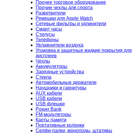
Прочее торговое оборудование
Прочие чехлы для спорта
Разветвители
Ремешки для Apple Watch
Сетевые фильтры и удлинители
Смарт часы
Стилусы
Телефоны
Увлажнители воздуха
Упаковка и защитные жидкие покрытия для
дисплеев
Чехлы
Аккумуляторы
Зарядные устройства
Стекла
Автомобильные держатели
Наушники и гарнитуры
AUX кабели
USB кабели
USB флешки
Power Bank
FM-модуляторы
Карты памяти
Портативные колонки
Селфи-палки, моноподы, штативы