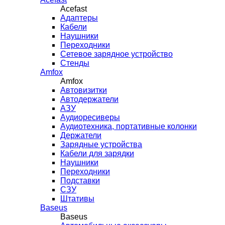
Acefast
Адаптеры
Кабели
Наушники
Переходники
Сетевое зарядное устройство
Стенды
Amfox
Amfox
Автовизитки
Автодержатели
АЗУ
Аудиоресиверы
Аудиотехника, портативные колонки
Держатели
Зарядные устройства
Кабели для зарядки
Наушники
Переходники
Подставки
СЗУ
Штативы
Baseus
Baseus