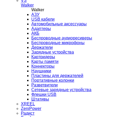
VS
Walker
Walker
AЗУ
USB кабели
Автомобильные аксессуары
Адаптеры
АКБ
Беспроводные аудиоресиверы
Беспроводные микрофоны
Держатели
Зарядные устройства
Картридеры
Карты памяти
Коннекторы
Наушники
Пластины для держателей
Портативные колонки
Разветвители
Сетевые зарядные устройства
Флешки USB
Штативы
XREEL
ZeniPower
Радист