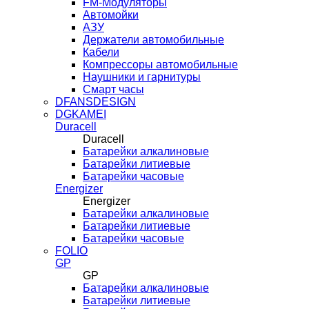
FM-Модуляторы
Автомойки
АЗУ
Держатели автомобильные
Кабели
Компрессоры автомобильные
Наушники и гарнитуры
Смарт часы
DFANSDESIGN
DGKAMEI
Duracell
Duracell
Батарейки алкалиновые
Батарейки литиевые
Батарейки часовые
Energizer
Energizer
Батарейки алкалиновые
Батарейки литиевые
Батарейки часовые
FOLIO
GP
GP
Батарейки алкалиновые
Батарейки литиевые