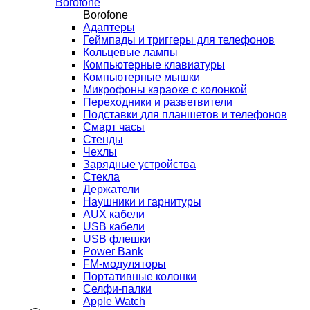
Borofone
Borofone
Адаптеры
Геймпады и триггеры для телефонов
Кольцевые лампы
Компьютерные клавиатуры
Компьютерные мышки
Микрофоны караоке с колонкой
Переходники и разветвители
Подставки для планшетов и телефонов
Смарт часы
Стенды
Чехлы
Зарядные устройства
Стекла
Держатели
Наушники и гарнитуры
AUX кабели
USB кабели
USB флешки
Power Bank
FM-модуляторы
Портативные колонки
Селфи-палки
Apple Watch