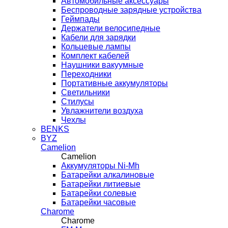
Автомобильные аксессуары
Беспроводные зарядные устройства
Геймпады
Держатели велосипедные
Кабели для зарядки
Кольцевые лампы
Комплект кабелей
Наушники вакуумные
Переходники
Портативные аккумуляторы
Светильники
Стилусы
Увлажнители воздуха
Чехлы
BENKS
BYZ
Camelion
Camelion
Аккумуляторы Ni-Mh
Батарейки алкалиновые
Батарейки литиевые
Батарейки солевые
Батарейки часовые
Charome
Charome