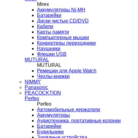
Mirex
Аккумуляторы Ni-MH
Батарейки
Диски чистые CD/DVD
Кабели
Карты памяти
Компьютерные мышки
Конвертеры переходники
Наушники
Флешки USB
MUTURAL
MUTURAL
Ремешки для Apple Watch
Чехлы-книжки
NIMMY
Panasonic
PEACOCKTION
Perfeo
Perfeo
Автомобильные держатели
Аккумуляторы
Аудиотехника, портативные колонки
Батарейки
Будильники
Зарядные устройства