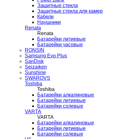
Защитные стекла
Защитные стекла для камер
Кабели
Наушники
Renata
Renata
Батарейки литиевые
Батарейки часовые
RONSIN
Samsung Evo Plus
SanDisk
Seizaiken
Sunshine
SWAROVS
Toshiba
Toshiba
Батарейки алкалиновые
Батарейки литиевые
Батарейки солевые
VARTA
VARTA
Батарейки алкалиновые
Батарейки литиевые
Батарейки солевые