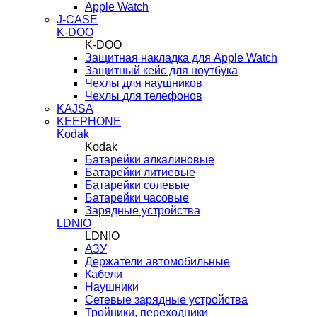
Apple Watch
J-CASE
K-DOO
K-DOO
Защитная накладка для Apple Watch
Защитный кейс для ноутбука
Чехлы для наушников
Чехлы для телефонов
KAJSA
KEEPHONE
Kodak
Kodak
Батарейки алкалиновые
Батарейки литиевые
Батарейки солевые
Батарейки часовые
Зарядные устройства
LDNIO
LDNIO
АЗУ
Держатели автомобильные
Кабели
Наушники
Сетевые зарядные устройства
Тройники, переходники