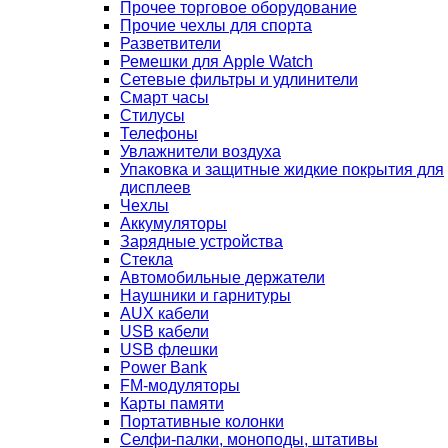
Прочее торговое оборудование
Прочие чехлы для спорта
Разветвители
Ремешки для Apple Watch
Сетевые фильтры и удлинители
Смарт часы
Стилусы
Телефоны
Увлажнители воздуха
Упаковка и защитные жидкие покрытия для
дисплеев
Чехлы
Аккумуляторы
Зарядные устройства
Стекла
Автомобильные держатели
Наушники и гарнитуры
AUX кабели
USB кабели
USB флешки
Power Bank
FM-модуляторы
Карты памяти
Портативные колонки
Селфи-палки, моноподы, штативы