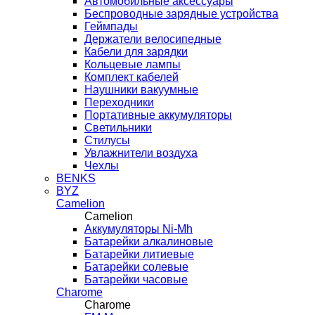
Автомобильные аксессуары
Беспроводные зарядные устройства
Геймпады
Держатели велосипедные
Кабели для зарядки
Кольцевые лампы
Комплект кабелей
Наушники вакуумные
Переходники
Портативные аккумуляторы
Светильники
Стилусы
Увлажнители воздуха
Чехлы
BENKS
BYZ
Camelion
Camelion
Аккумуляторы Ni-Mh
Батарейки алкалиновые
Батарейки литиевые
Батарейки солевые
Батарейки часовые
Charome
Charome