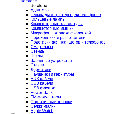
Borofone
Borofone
Адаптеры
Геймпады и триггеры для телефонов
Кольцевые лампы
Компьютерные клавиатуры
Компьютерные мышки
Микрофоны караоке с колонкой
Переходники и разветвители
Подставки для планшетов и телефонов
Смарт часы
Стенды
Чехлы
Зарядные устройства
Стекла
Держатели
Наушники и гарнитуры
AUX кабели
USB кабели
USB флешки
Power Bank
FM-модуляторы
Портативные колонки
Селфи-палки
Apple Watch