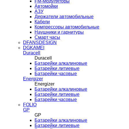
FM-Модуляторы
Автомойки
АЗУ
Держатели автомобильные
Кабели
Компрессоры автомобильные
Наушники и гарнитуры
Смарт часы
DFANSDESIGN
DGKAMEI
Duracell
Duracell
Батарейки алкалиновые
Батарейки литиевые
Батарейки часовые
Energizer
Energizer
Батарейки алкалиновые
Батарейки литиевые
Батарейки часовые
FOLIO
GP
GP
Батарейки алкалиновые
Батарейки литиевые