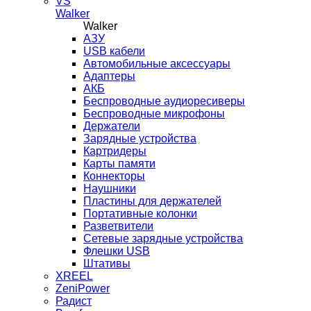
VS
Walker
Walker
AЗУ
USB кабели
Автомобильные аксессуары
Адаптеры
АКБ
Беспроводные аудиоресиверы
Беспроводные микрофоны
Держатели
Зарядные устройства
Картридеры
Карты памяти
Коннекторы
Наушники
Пластины для держателей
Портативные колонки
Разветвители
Сетевые зарядные устройства
Флешки USB
Штативы
XREEL
ZeniPower
Радист