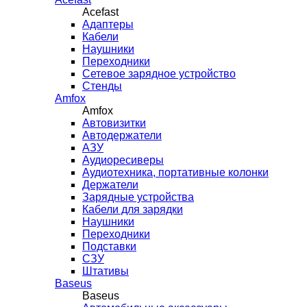
Acefast
Адаптеры
Кабели
Наушники
Переходники
Сетевое зарядное устройство
Стенды
Amfox
Amfox
Автовизитки
Автодержатели
АЗУ
Аудиоресиверы
Аудиотехника, портативные колонки
Держатели
Зарядные устройства
Кабели для зарядки
Наушники
Переходники
Подставки
СЗУ
Штативы
Baseus
Baseus