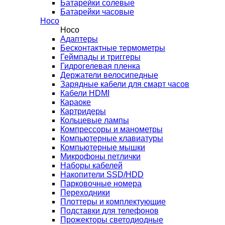
Батарейки солевые
Батарейки часовые
Hoco
Hoco
Адаптеры
Бесконтактные термометры
Геймпады и триггеры
Гидрогелевая пленка
Держатели велосипедные
Зарядные кабели для смарт часов
Кабели HDMI
Караоке
Картридеры
Кольцевые лампы
Компрессоры и манометры
Компьютерные клавиатуры
Компьютерные мышки
Микрофоны петлички
Наборы кабелей
Накопители SSD/HDD
Парковочные номера
Переходники
Плоттеры и комплектующие
Подставки для телефонов
Прожекторы светодиодные