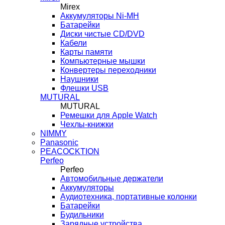
Mirex
Аккумуляторы Ni-MH
Батарейки
Диски чистые CD/DVD
Кабели
Карты памяти
Компьютерные мышки
Конвертеры переходники
Наушники
Флешки USB
MUTURAL
MUTURAL
Ремешки для Apple Watch
Чехлы-книжки
NIMMY
Panasonic
PEACOCKTION
Perfeo
Perfeo
Автомобильные держатели
Аккумуляторы
Аудиотехника, портативные колонки
Батарейки
Будильники
Зарядные устройства