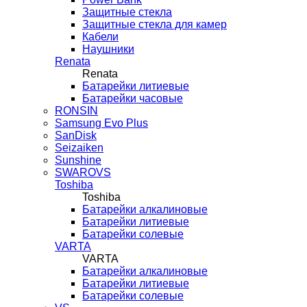
Защитные стекла
Защитные стекла для камер
Кабели
Наушники
Renata
Renata
Батарейки литиевые
Батарейки часовые
RONSIN
Samsung Evo Plus
SanDisk
Seizaiken
Sunshine
SWAROVS
Toshiba
Toshiba
Батарейки алкалиновые
Батарейки литиевые
Батарейки солевые
VARTA
VARTA
Батарейки алкалиновые
Батарейки литиевые
Батарейки солевые