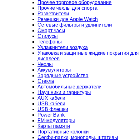
Прочее торговое оборудование
Прочие чехлы для спорта
Разветвители
Ремешки для Apple Watch
Сетевые фильтры и удлинители
Смарт часы
Стилусы
Телефоны
Увлажнители воздуха
Упаковка и защитные жидкие покрытия для
дисплеев
Чехлы
Аккумуляторы
Зарядные устройства
Стекла
Автомобильные держатели
Наушники и гарнитуры
AUX кабели
USB кабели
USB флешки
Power Bank
FM-модуляторы
Карты памяти
Портативные колонки
Селфи-палки, моноподы, штативы