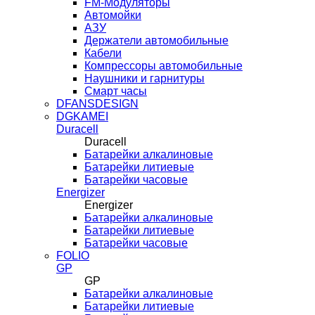
FM-Модуляторы
Автомойки
АЗУ
Держатели автомобильные
Кабели
Компрессоры автомобильные
Наушники и гарнитуры
Смарт часы
DFANSDESIGN
DGKAMEI
Duracell
Duracell
Батарейки алкалиновые
Батарейки литиевые
Батарейки часовые
Energizer
Energizer
Батарейки алкалиновые
Батарейки литиевые
Батарейки часовые
FOLIO
GP
GP
Батарейки алкалиновые
Батарейки литиевые