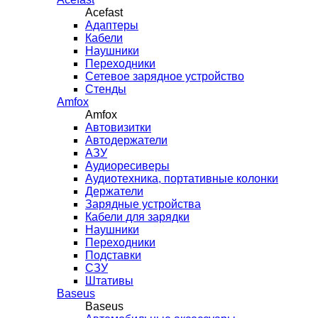
Acefast
Адаптеры
Кабели
Наушники
Переходники
Сетевое зарядное устройство
Стенды
Amfox
Amfox
Автовизитки
Автодержатели
АЗУ
Аудиоресиверы
Аудиотехника, портативные колонки
Держатели
Зарядные устройства
Кабели для зарядки
Наушники
Переходники
Подставки
СЗУ
Штативы
Baseus
Baseus