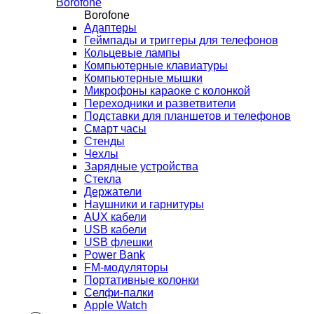
Borofone
Borofone
Адаптеры
Геймпады и триггеры для телефонов
Кольцевые лампы
Компьютерные клавиатуры
Компьютерные мышки
Микрофоны караоке с колонкой
Переходники и разветвители
Подставки для планшетов и телефонов
Смарт часы
Стенды
Чехлы
Зарядные устройства
Стекла
Держатели
Наушники и гарнитуры
AUX кабели
USB кабели
USB флешки
Power Bank
FM-модуляторы
Портативные колонки
Селфи-палки
Apple Watch