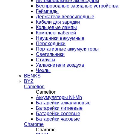
Автомобильные аксессуары
Беспроводные зарядные устройства
Геймпады
Держатели велосипедные
Кабели для зарядки
Кольцевые лампы
Комплект кабелей
Наушники вакуумные
Переходники
Портативные аккумуляторы
Светильники
Стилусы
Увлажнители воздуха
Чехлы
BENKS
BYZ
Camelion
Camelion
Аккумуляторы Ni-Mh
Батарейки алкалиновые
Батарейки литиевые
Батарейки солевые
Батарейки часовые
Charome
Charome