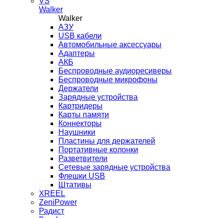
VS
Walker
Walker
AЗУ
USB кабели
Автомобильные аксессуары
Адаптеры
АКБ
Беспроводные аудиоресиверы
Беспроводные микрофоны
Держатели
Зарядные устройства
Картридеры
Карты памяти
Коннекторы
Наушники
Пластины для держателей
Портативные колонки
Разветвители
Сетевые зарядные устройства
Флешки USB
Штативы
XREEL
ZeniPower
Радист