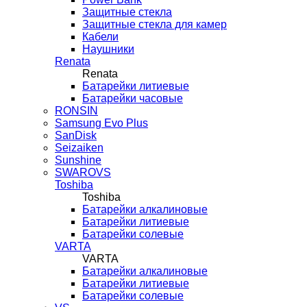
Защитные стекла
Защитные стекла для камер
Кабели
Наушники
Renata
Renata
Батарейки литиевые
Батарейки часовые
RONSIN
Samsung Evo Plus
SanDisk
Seizaiken
Sunshine
SWAROVS
Toshiba
Toshiba
Батарейки алкалиновые
Батарейки литиевые
Батарейки солевые
VARTA
VARTA
Батарейки алкалиновые
Батарейки литиевые
Батарейки солевые