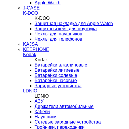
Apple Watch
J-CASE
K-DOO
K-DOO
Защитная накладка для Apple Watch
Защитный кейс для ноутбука
Чехлы для наушников
Чехлы для телефонов
KAJSA
KEEPHONE
Kodak
Kodak
Батарейки алкалиновые
Батарейки литиевые
Батарейки солевые
Батарейки часовые
Зарядные устройства
LDNIO
LDNIO
АЗУ
Держатели автомобильные
Кабели
Наушники
Сетевые зарядные устройства
Тройники, переходники