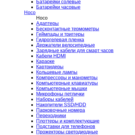
Батарейки солевые
Батарейки часовые
Hoco
Hoco
Адаптеры
Бесконтактные термометры
Геймпады и триггеры
Гидрогелевая пленка
Держатели велосипедные
Зарядные кабели для смарт часов
Кабели HDMI
Караоке
Картридеры
Кольцевые лампы
Компрессоры и манометры
Компьютерные клавиатуры
Компьютерные мышки
Микрофоны петлички
Наборы кабелей
Накопители SSD/HDD
Парковочные номера
Переходники
Плоттеры и комплектующие
Подставки для телефонов
Прожекторы светодиодные