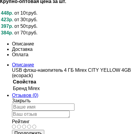
Крупно-оптовая цена за шт.
448р.
от 10т.руб.
423р.
от 30т.руб.
397р.
от 50т.руб.
384р.
от 70т.руб.
Описание
Доставка
Оплата
Описание
USB флэш-накопитель 4 ГБ Mirex CITY YELLOW 4GB
(ecopack)
Свойства
Бренд
Mirex
Отзывов (0)
Закрыть
Рейтинг
Продолжить