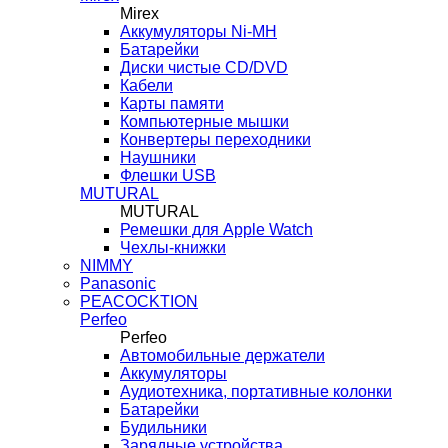
Mirex
Аккумуляторы Ni-MH
Батарейки
Диски чистые CD/DVD
Кабели
Карты памяти
Компьютерные мышки
Конвертеры переходники
Наушники
Флешки USB
MUTURAL
MUTURAL
Ремешки для Apple Watch
Чехлы-книжки
NIMMY
Panasonic
PEACOCKTION
Perfeo
Perfeo
Автомобильные держатели
Аккумуляторы
Аудиотехника, портативные колонки
Батарейки
Будильники
Зарядные устройства