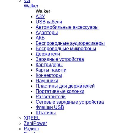
VS
Walker
Walker
AЗУ
USB кабели
Автомобильные аксессуары
Адаптеры
АКБ
Беспроводные аудиоресиверы
Беспроводные микрофоны
Держатели
Зарядные устройства
Картридеры
Карты памяти
Коннекторы
Наушники
Пластины для держателей
Портативные колонки
Разветвители
Сетевые зарядные устройства
Флешки USB
Штативы
XREEL
ZeniPower
Радист