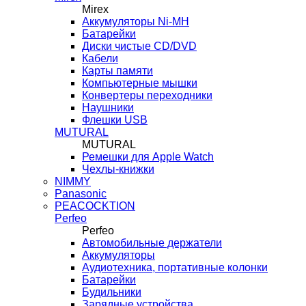
Mirex
Аккумуляторы Ni-MH
Батарейки
Диски чистые CD/DVD
Кабели
Карты памяти
Компьютерные мышки
Конвертеры переходники
Наушники
Флешки USB
MUTURAL
MUTURAL
Ремешки для Apple Watch
Чехлы-книжки
NIMMY
Panasonic
PEACOCKTION
Perfeo
Perfeo
Автомобильные держатели
Аккумуляторы
Аудиотехника, портативные колонки
Батарейки
Будильники
Зарядные устройства