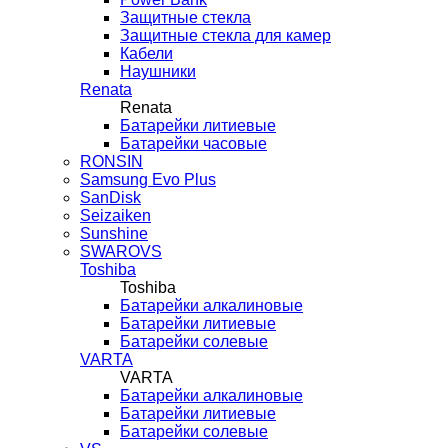
Защитные стекла
Защитные стекла для камер
Кабели
Наушники
Renata
Renata
Батарейки литиевые
Батарейки часовые
RONSIN
Samsung Evo Plus
SanDisk
Seizaiken
Sunshine
SWAROVS
Toshiba
Toshiba
Батарейки алкалиновые
Батарейки литиевые
Батарейки солевые
VARTA
VARTA
Батарейки алкалиновые
Батарейки литиевые
Батарейки солевые