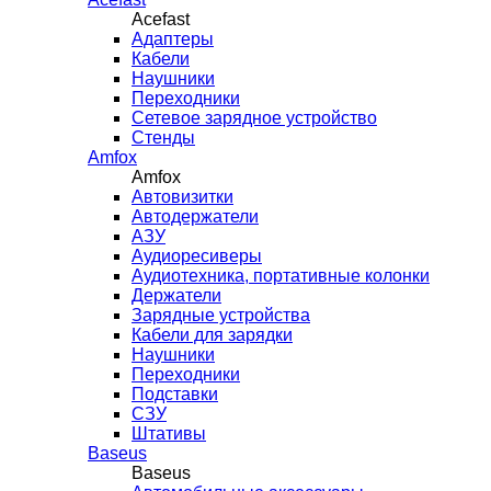
Acefast
Адаптеры
Кабели
Наушники
Переходники
Сетевое зарядное устройство
Стенды
Amfox
Amfox
Автовизитки
Автодержатели
АЗУ
Аудиоресиверы
Аудиотехника, портативные колонки
Держатели
Зарядные устройства
Кабели для зарядки
Наушники
Переходники
Подставки
СЗУ
Штативы
Baseus
Baseus