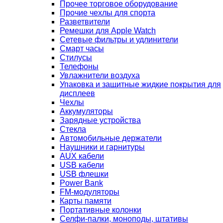
Прочее торговое оборудование
Прочие чехлы для спорта
Разветвители
Ремешки для Apple Watch
Сетевые фильтры и удлинители
Смарт часы
Стилусы
Телефоны
Увлажнители воздуха
Упаковка и защитные жидкие покрытия для
дисплеев
Чехлы
Аккумуляторы
Зарядные устройства
Стекла
Автомобильные держатели
Наушники и гарнитуры
AUX кабели
USB кабели
USB флешки
Power Bank
FM-модуляторы
Карты памяти
Портативные колонки
Селфи-палки, моноподы, штативы