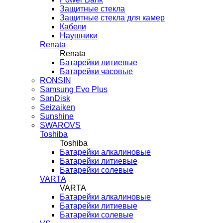
Защитные стекла
Защитные стекла для камер
Кабели
Наушники
Renata
Renata
Батарейки литиевые
Батарейки часовые
RONSIN
Samsung Evo Plus
SanDisk
Seizaiken
Sunshine
SWAROVS
Toshiba
Toshiba
Батарейки алкалиновые
Батарейки литиевые
Батарейки солевые
VARTA
VARTA
Батарейки алкалиновые
Батарейки литиевые
Батарейки солевые