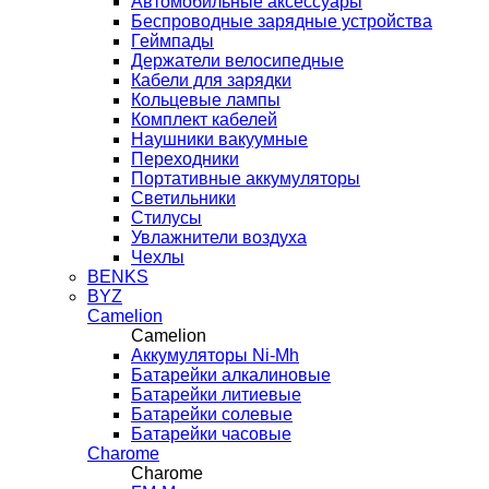
Автомобильные аксессуары
Беспроводные зарядные устройства
Геймпады
Держатели велосипедные
Кабели для зарядки
Кольцевые лампы
Комплект кабелей
Наушники вакуумные
Переходники
Портативные аккумуляторы
Светильники
Стилусы
Увлажнители воздуха
Чехлы
BENKS
BYZ
Camelion
Camelion
Аккумуляторы Ni-Mh
Батарейки алкалиновые
Батарейки литиевые
Батарейки солевые
Батарейки часовые
Charome
Charome