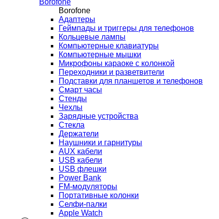
Borofone
Borofone
Адаптеры
Геймпады и триггеры для телефонов
Кольцевые лампы
Компьютерные клавиатуры
Компьютерные мышки
Микрофоны караоке с колонкой
Переходники и разветвители
Подставки для планшетов и телефонов
Смарт часы
Стенды
Чехлы
Зарядные устройства
Стекла
Держатели
Наушники и гарнитуры
AUX кабели
USB кабели
USB флешки
Power Bank
FM-модуляторы
Портативные колонки
Селфи-палки
Apple Watch