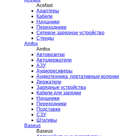
Acefast
Адаптеры
Кабели
Наушники
Переходники
Сетевое зарядное устройство
Стенды
Amfox
Amfox
Автовизитки
Автодержатели
АЗУ
Аудиоресиверы
Аудиотехника, портативные колонки
Держатели
Зарядные устройства
Кабели для зарядки
Наушники
Переходники
Подставки
СЗУ
Штативы
Baseus
Baseus