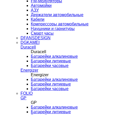
FM-Модуляторы
Автомойки
АЗУ
Держатели автомобильные
Кабели
Компрессоры автомобильные
Наушники и гарнитуры
Смарт часы
DFANSDESIGN
DGKAMEI
Duracell
Duracell
Батарейки алкалиновые
Батарейки литиевые
Батарейки часовые
Energizer
Energizer
Батарейки алкалиновые
Батарейки литиевые
Батарейки часовые
FOLIO
GP
GP
Батарейки алкалиновые
Батарейки литиевые