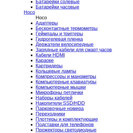
Батарейки солевые
Батарейки часовые
Hoco
Hoco
Адаптеры
Бесконтактные термометры
Геймпады и триггеры
Гидрогелевая пленка
Держатели велосипедные
Зарядные кабели для смарт часов
Кабели HDMI
Караоке
Картридеры
Кольцевые лампы
Компрессоры и манометры
Компьютерные клавиатуры
Компьютерные мышки
Микрофоны петлички
Наборы кабелей
Накопители SSD/HDD
Парковочные номера
Переходники
Плоттеры и комплектующие
Подставки для телефонов
Прожекторы светодиодные