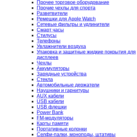
Прочее торговое оборудование
Прочие чехлы для спорта
Разветвители
Ремешки для Apple Watch
Сетевые фильтры и удлинители
Смарт часы
Стилусы
Телефоны
Увлажнители воздуха
Упаковка и защитные жидкие покрытия для
дисплеев
Чехлы
Аккумуляторы
Зарядные устройства
Стекла
Автомобильные держатели
Наушники и гарнитуры
AUX кабели
USB кабели
USB флешки
Power Bank
FM-модуляторы
Карты памяти
Портативные колонки
Селфи-палки, моноподы, штативы