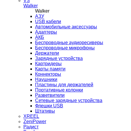
VS
Walker
Walker
AЗУ
USB кабели
Автомобильные аксессуары
Адаптеры
АКБ
Беспроводные аудиоресиверы
Беспроводные микрофоны
Держатели
Зарядные устройства
Картридеры
Карты памяти
Коннекторы
Наушники
Пластины для держателей
Портативные колонки
Разветвители
Сетевые зарядные устройства
Флешки USB
Штативы
XREEL
ZeniPower
Радист