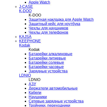
Apple Watch
J-CASE
K-DOO
K-DOO
Защитная накладка для Apple Watch
Защитный кейс для ноутбука
Чехлы для наушников
Чехлы для телефонов
KAJSA
KEEPHONE
Kodak
Kodak
Батарейки алкалиновые
Батарейки литиевые
Батарейки солевые
Батарейки часовые
Зарядные устройства
LDNIO
LDNIO
АЗУ
Держатели автомобильные
Кабели
Наушники
Сетевые зарядные устройства
Тройники, переходники