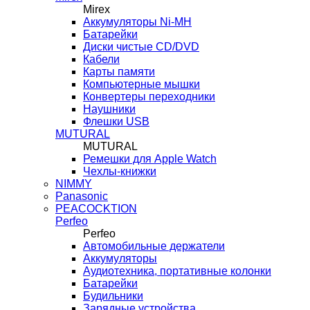
Mirex
Аккумуляторы Ni-MH
Батарейки
Диски чистые CD/DVD
Кабели
Карты памяти
Компьютерные мышки
Конвертеры переходники
Наушники
Флешки USB
MUTURAL
MUTURAL
Ремешки для Apple Watch
Чехлы-книжки
NIMMY
Panasonic
PEACOCKTION
Perfeo
Perfeo
Автомобильные держатели
Аккумуляторы
Аудиотехника, портативные колонки
Батарейки
Будильники
Зарядные устройства