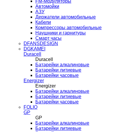
FM-Модуляторы
Автомойки
АЗУ
Держатели автомобильные
Кабели
Компрессоры автомобильные
Наушники и гарнитуры
Смарт часы
DFANSDESIGN
DGKAMEI
Duracell
Duracell
Батарейки алкалиновые
Батарейки литиевые
Батарейки часовые
Energizer
Energizer
Батарейки алкалиновые
Батарейки литиевые
Батарейки часовые
FOLIO
GP
GP
Батарейки алкалиновые
Батарейки литиевые