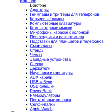
Borofone
Borofone
Адаптеры
Геймпады и триггеры для телефонов
Кольцевые лампы
Компьютерные клавиатуры
Компьютерные мышки
Микрофоны караоке с колонкой
Переходники и разветвители
Подставки для планшетов и телефонов
Смарт часы
Стенды
Чехлы
Зарядные устройства
Стекла
Держатели
Наушники и гарнитуры
AUX кабели
USB кабели
USB флешки
Power Bank
FM-модуляторы
Портативные колонки
Селфи-палки
Apple Watch