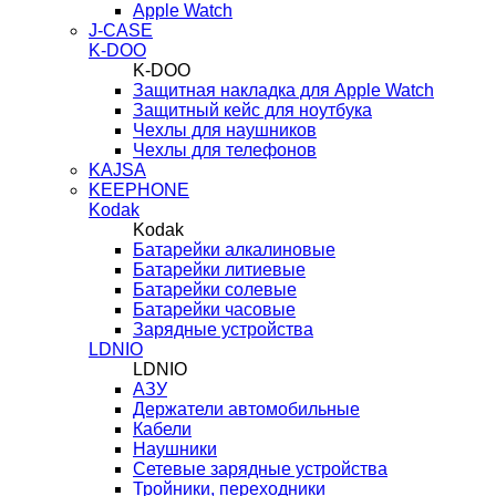
Apple Watch
J-CASE
K-DOO
K-DOO
Защитная накладка для Apple Watch
Защитный кейс для ноутбука
Чехлы для наушников
Чехлы для телефонов
KAJSA
KEEPHONE
Kodak
Kodak
Батарейки алкалиновые
Батарейки литиевые
Батарейки солевые
Батарейки часовые
Зарядные устройства
LDNIO
LDNIO
АЗУ
Держатели автомобильные
Кабели
Наушники
Сетевые зарядные устройства
Тройники, переходники