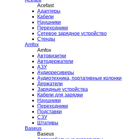
Acefast
Адаптеры
Кабели
Наушники
Переходники
Сетевое зарядное устройство
Стенды
Amfox
Amfox
Автовизитки
Автодержатели
АЗУ
Аудиоресиверы
Аудиотехника, портативные колонки
Держатели
Зарядные устройства
Кабели для зарядки
Наушники
Переходники
Подставки
СЗУ
Штативы
Baseus
Baseus