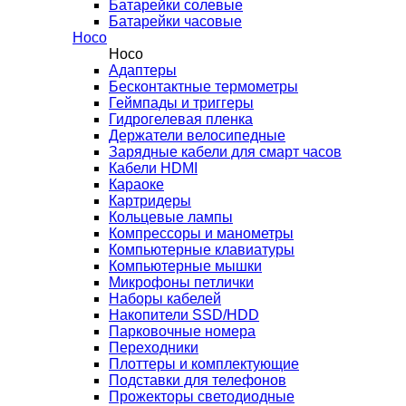
Батарейки солевые
Батарейки часовые
Hoco
Hoco
Адаптеры
Бесконтактные термометры
Геймпады и триггеры
Гидрогелевая пленка
Держатели велосипедные
Зарядные кабели для смарт часов
Кабели HDMI
Караоке
Картридеры
Кольцевые лампы
Компрессоры и манометры
Компьютерные клавиатуры
Компьютерные мышки
Микрофоны петлички
Наборы кабелей
Накопители SSD/HDD
Парковочные номера
Переходники
Плоттеры и комплектующие
Подставки для телефонов
Прожекторы светодиодные