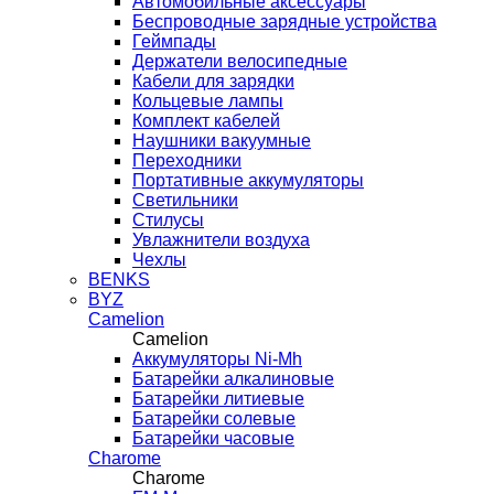
Автомобильные аксессуары
Беспроводные зарядные устройства
Геймпады
Держатели велосипедные
Кабели для зарядки
Кольцевые лампы
Комплект кабелей
Наушники вакуумные
Переходники
Портативные аккумуляторы
Светильники
Стилусы
Увлажнители воздуха
Чехлы
BENKS
BYZ
Camelion
Camelion
Аккумуляторы Ni-Mh
Батарейки алкалиновые
Батарейки литиевые
Батарейки солевые
Батарейки часовые
Charome
Charome