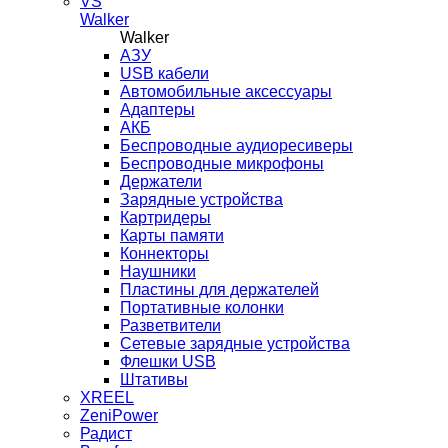
VS
Walker
Walker
AЗУ
USB кабели
Автомобильные аксессуары
Адаптеры
АКБ
Беспроводные аудиоресиверы
Беспроводные микрофоны
Держатели
Зарядные устройства
Картридеры
Карты памяти
Коннекторы
Наушники
Пластины для держателей
Портативные колонки
Разветвители
Сетевые зарядные устройства
Флешки USB
Штативы
XREEL
ZeniPower
Радист