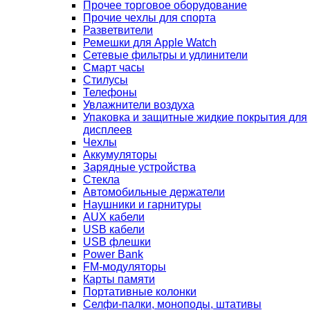
Прочее торговое оборудование
Прочие чехлы для спорта
Разветвители
Ремешки для Apple Watch
Сетевые фильтры и удлинители
Смарт часы
Стилусы
Телефоны
Увлажнители воздуха
Упаковка и защитные жидкие покрытия для
дисплеев
Чехлы
Аккумуляторы
Зарядные устройства
Стекла
Автомобильные держатели
Наушники и гарнитуры
AUX кабели
USB кабели
USB флешки
Power Bank
FM-модуляторы
Карты памяти
Портативные колонки
Селфи-палки, моноподы, штативы