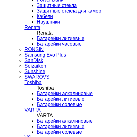
Защитные стекла
Защитные стекла для камер
Кабели
Наушники
Renata
Renata
Батарейки литиевые
Батарейки часовые
RONSIN
Samsung Evo Plus
SanDisk
Seizaiken
Sunshine
SWAROVS
Toshiba
Toshiba
Батарейки алкалиновые
Батарейки литиевые
Батарейки солевые
VARTA
VARTA
Батарейки алкалиновые
Батарейки литиевые
Батарейки солевые