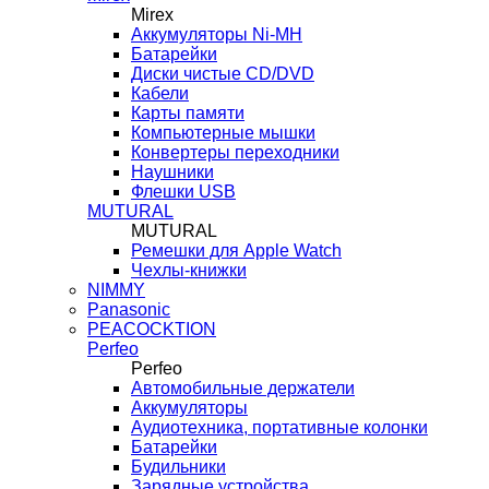
Mirex
Аккумуляторы Ni-MH
Батарейки
Диски чистые CD/DVD
Кабели
Карты памяти
Компьютерные мышки
Конвертеры переходники
Наушники
Флешки USB
MUTURAL
MUTURAL
Ремешки для Apple Watch
Чехлы-книжки
NIMMY
Panasonic
PEACOCKTION
Perfeo
Perfeo
Автомобильные держатели
Аккумуляторы
Аудиотехника, портативные колонки
Батарейки
Будильники
Зарядные устройства