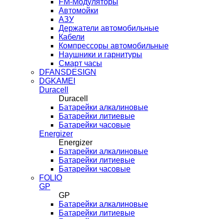
FM-Модуляторы
Автомойки
АЗУ
Держатели автомобильные
Кабели
Компрессоры автомобильные
Наушники и гарнитуры
Смарт часы
DFANSDESIGN
DGKAMEI
Duracell
Duracell
Батарейки алкалиновые
Батарейки литиевые
Батарейки часовые
Energizer
Energizer
Батарейки алкалиновые
Батарейки литиевые
Батарейки часовые
FOLIO
GP
GP
Батарейки алкалиновые
Батарейки литиевые