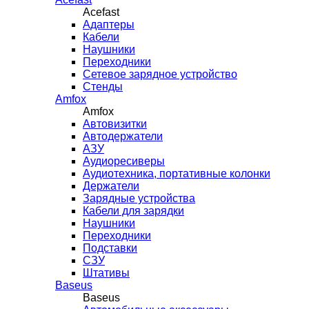
Acefast
Адаптеры
Кабели
Наушники
Переходники
Сетевое зарядное устройство
Стенды
Amfox
Amfox
Автовизитки
Автодержатели
АЗУ
Аудиоресиверы
Аудиотехника, портативные колонки
Держатели
Зарядные устройства
Кабели для зарядки
Наушники
Переходники
Подставки
СЗУ
Штативы
Baseus
Baseus