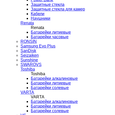
Защитные стекла
Защитные стекла для камер
Кабели
Наушники
Renata
Renata
Батарейки литиевые
Батарейки часовые
RONSIN
Samsung Evo Plus
SanDisk
Seizaiken
Sunshine
SWAROVS
Toshiba
Toshiba
Батарейки алкалиновые
Батарейки литиевые
Батарейки солевые
VARTA
VARTA
Батарейки алкалиновые
Батарейки литиевые
Батарейки солевые