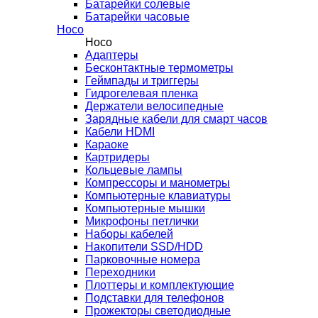
Батарейки солевые
Батарейки часовые
Hoco
Hoco
Адаптеры
Бесконтактные термометры
Геймпады и триггеры
Гидрогелевая пленка
Держатели велосипедные
Зарядные кабели для смарт часов
Кабели HDMI
Караоке
Картридеры
Кольцевые лампы
Компрессоры и манометры
Компьютерные клавиатуры
Компьютерные мышки
Микрофоны петлички
Наборы кабелей
Накопители SSD/HDD
Парковочные номера
Переходники
Плоттеры и комплектующие
Подставки для телефонов
Прожекторы светодиодные