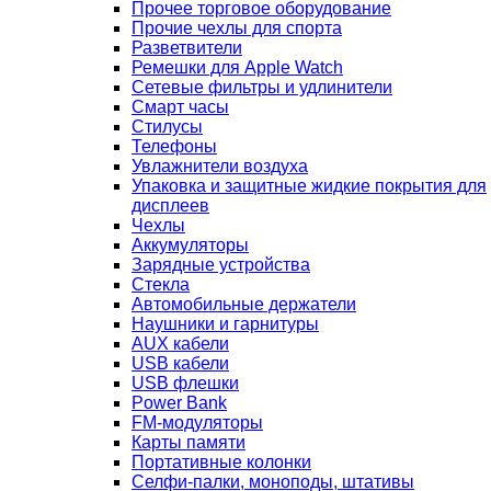
Прочее торговое оборудование
Прочие чехлы для спорта
Разветвители
Ремешки для Apple Watch
Сетевые фильтры и удлинители
Смарт часы
Стилусы
Телефоны
Увлажнители воздуха
Упаковка и защитные жидкие покрытия для
дисплеев
Чехлы
Аккумуляторы
Зарядные устройства
Стекла
Автомобильные держатели
Наушники и гарнитуры
AUX кабели
USB кабели
USB флешки
Power Bank
FM-модуляторы
Карты памяти
Портативные колонки
Селфи-палки, моноподы, штативы