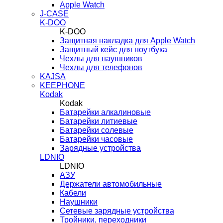
Apple Watch
J-CASE
K-DOO
K-DOO
Защитная накладка для Apple Watch
Защитный кейс для ноутбука
Чехлы для наушников
Чехлы для телефонов
KAJSA
KEEPHONE
Kodak
Kodak
Батарейки алкалиновые
Батарейки литиевые
Батарейки солевые
Батарейки часовые
Зарядные устройства
LDNIO
LDNIO
АЗУ
Держатели автомобильные
Кабели
Наушники
Сетевые зарядные устройства
Тройники, переходники