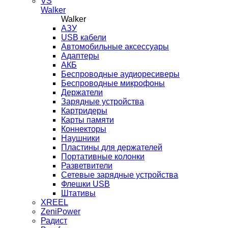
VS
Walker
Walker
AЗУ
USB кабели
Автомобильные аксессуары
Адаптеры
АКБ
Беспроводные аудиоресиверы
Беспроводные микрофоны
Держатели
Зарядные устройства
Картридеры
Карты памяти
Коннекторы
Наушники
Пластины для держателей
Портативные колонки
Разветвители
Сетевые зарядные устройства
Флешки USB
Штативы
XREEL
ZeniPower
Радист