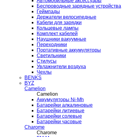
Автомобильные аксессуары
Беспроводные зарядные устройства
Геймпады
Держатели велосипедные
Кабели для зарядки
Кольцевые лампы
Комплект кабелей
Наушники вакуумные
Переходники
Портативные аккумуляторы
Светильники
Стилусы
Увлажнители воздуха
Чехлы
BENKS
BYZ
Camelion
Camelion
Аккумуляторы Ni-Mh
Батарейки алкалиновые
Батарейки литиевые
Батарейки солевые
Батарейки часовые
Charome
Charome