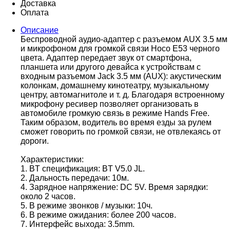
Доставка
Оплата
Описание
Беспроводной аудио-адаптер с разъемом AUX 3.5 мм
и микрофоном для громкой связи Hoco E53 черного
цвета. Адаптер передает звук от смартфона,
планшета или другого девайса к устройствам с
входным разъемом Jack 3.5 мм (AUX): акустическим
колонкам, домашнему кинотеатру, музыкальному
центру, автомагнитоле и т. д. Благодаря встроенному
микрофону ресивер позволяет организовать в
автомобиле громкую связь в режиме Hands Free.
Таким образом, водитель во время езды за рулем
сможет говорить по громкой связи, не отвлекаясь от
дороги.
Характеристики:
1. BT спецификация: BT V5.0 JL.
2. Дальность передачи: 10м.
4. Зарядное напряжение: DC 5V. Время зарядки:
около 2 часов.
5. В режиме звонков / музыки: 10ч.
6. В режиме ожидания: более 200 часов.
7. Интерфейс выхода: 3.5mm.