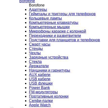
Borofone
Borofone
Адаптеры
Геймпады и триггеры для телефонов
Кольцевые лампы
Компьютерные клавиатуры
Компьютерные мышки
Микрофоны караоке с колонкой
Переходники и разветвители
Подставки для планшетов и телефонов
Смарт часы
Стенды
Чехлы
Зарядные устройства
Стекла
Держатели
Наушники и гарнитуры
AUX кабели
USB кабели
USB флешки
Power Bank
FM-модуляторы
Портативные колонки
Селфи-палки
Apple Watch