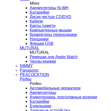
Mirex
Аккумуляторы Ni-MH
Батарейки
Диски чистые CD/DVD
Кабели
Карты памяти
Компьютерные мышки
Конвертеры переходники
Наушники
Флешки USB
MUTURAL
MUTURAL
Ремешки для Apple Watch
Чехлы-книжки
NIMMY
Panasonic
PEACOCKTION
Perfeo
Perfeo
Автомобильные держатели
Аккумуляторы
Аудиотехника, портативные колонки
Батарейки
Будильники
Зарядные устройства